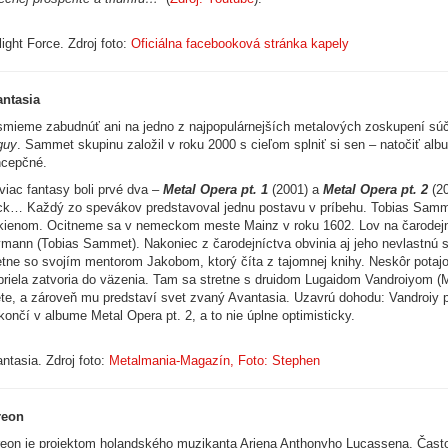
light Force. Zdroj foto:
Oficiálna facebooková stránka kapely
ntasia
mieme zabudnúť ani na jedno z najpopulárnejších metalových zoskupení súča
guy
. Sammet skupinu založil v roku 2000 s cieľom splniť si sen – natočiť al
ncepčné.
viac fantasy boli prvé dva –
Metal Opera pt. 1
(2001) a
Metal Opera pt. 2
(20
k… Každý zo spevákov predstavoval jednu postavu v príbehu. Tobias Sammet s
kienom. Ocitneme sa v nemeckom meste Mainz v roku 1602. Lov na čarodejni
mann (Tobias Sammet). Nakoniec z čarodejníctva obvinia aj jeho nevlastnú s
etne so svojím mentorom Jakobom, ktorý číta z tajomnej knihy. Neskôr potaj
riela zatvoria do väzenia. Tam sa stretne s druidom Lugaidom Vandroiyom (Mi
te, a zároveň mu predstaví svet zvaný Avantasia. Uzavrú dohodu: Vandroiy 
končí v albume Metal Opera pt. 2, a to nie úplne optimisticky.
ntasia. Zdroj foto:
Metalmania-Magazín, Foto: Stephen
reon
eon je projektom holandského muzikanta Arjena Anthonyho Lucassena. Často 