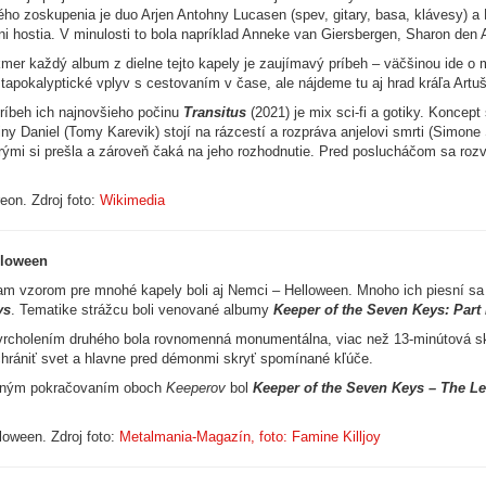
ého zoskupenia je duo Arjen Antohny Lucasen (spev, gitary, basa, klávesy) a 
ni hostia. V minulosti to bola napríklad Anneke van Giersbergen, Sharon den
mer každý album z dielne tejto kapely je zaujímavý príbeh – väčšinou ide o 
tapokalyptické vplyv s cestovaním v čase, ale nájdeme tu aj hrad kráľa Artuš
ríbeh ich najnovšieho počinu
Transitus
(2021) je mix sci-fi a gotiky. Konce
iny Daniel (Tomy Karevik) stojí na rázcestí a rozpráva anjelovi smrti (Simon
rými si prešla a zároveň čaká na jeho rozhodnutie. Pred poslucháčom sa rozvi
eon. Zdroj foto:
Wikimedia
lloween
am vzorom pre mnohé kapely boli aj Nemci – Helloween. Mnoho ich piesní sa 
ys
. Tematike strážcu boli venované albumy
Keeper of the Seven Keys: Part 
rcholením druhého bola rovnomenná monumentálna, viac než 13-minútová skl
hrániť svet a hlavne pred démonmi skryť spomínané kľúče.
ľným pokračovaním oboch
Keeperov
bol
Keeper of the Seven Keys – The L
loween. Zdroj foto:
Metalmania-Magazín, foto: Famine Killjoy