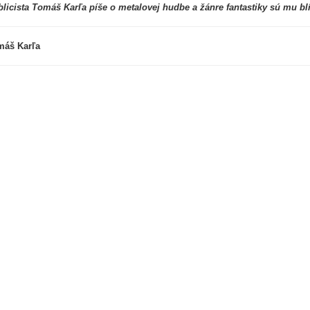
licista Tomáš Karľa píše o metalovej hudbe a žánre fantastiky sú mu bl
máš Karľa