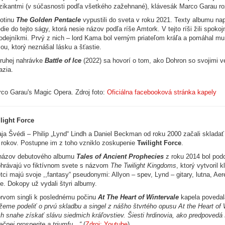
ikantmi (v súčasnosti podľa všetkého zažehnané), klávesák Marco Garau roz
otinu
The Golden Pentacle
vypustili do sveta v roku 2021. Texty albumu na
die do tejto ságy, ktorá nesie názov podľa ríše Amtork. V tejto ríši žili spo
odejníkmi. Prvý z nich – lord Kama bol verným priateľom kráľa a pomáhal mu 
ou, ktorý neznášal lásku a šťastie.
ruhej nahrávke
Battle of Ice
(2022) sa hovorí o tom, ako Dohron so svojimi 
azia.
co Garau's Magic Opera. Zdroj foto:
Oficiálna facebooková stránka kapely
light Force
ja Švédi – Philip „Lynd“ Lindh a Daniel Beckman od roku 2000 začali sklad
 rokov. Postupne im z toho vzniklo zoskupenie
Twilight Force
.
názov debutového albumu
Tales of Ancient Prophecies
z roku 2014 bol podo
hrávajú vo fiktívnom svete s názvom
The Twilight Kingdoms
, ktorý vytvoril
tci majú svoje ,,fantasy“ pseudonymi: Allyon – spev, Lynd – gitary, lutna, Ae
ie. Dokopy už vydali štyri albumy.
rvom singli k poslednému počinu
At The Heart of Wintervale
kapela poveda
eme podeliť o prvú skladbu a singel z nášho štvrtého opusu At the Heart of Wi
ch snahe získať slávu siedmich kráľovstiev. Šiesti hrdinovia, ako predpovedá
ečnej prosperite a triumfu…“
(
Zdroj: Youtube
).