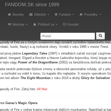
etalové kapely, ktoré vytvorili
FANDOM.SK
since 1999
ovníci žánru fantasy sa v súčasnosti s dobrými príbehmi najčastejšie st
Novinky
Dôležité
Fandom
Poviedky
musia byť jediným zdrojom príbehov. Tým ďalším môže byť aj hudobná 
Nástroje
Prihlásiť sa
Kontakt
hto šesť kapiel vytvorilo skvelé fantasy príbehy, ktoré by sa nestratili ani na
psody of Fire
psody of Fire sa s čistým svedomím dajú označiť za kráľov talianskeho metal
mbalo, husle, flauty) a aj mohutné zbory. Vznikli v roku 1995 v meste Triest.
od prvej platne
Legendary Tales
(1997) v skladbách začali rozvíjať zaujíma
alord, Irengard, Elgard a Ancelot a hlavne Ľadového bojovníka, ktorý bojuje
le tejto ságy
Power of the Dragonflame
(2002) sa fanúšikovia dočkali prekva
ela neskôr prekonala štýlové zmeny a obrovské personálne rošády, až z pôv
í a rozhodol sa vrátiť k tomu, čo kapele išlo najlepšie. S novým spevákom 
lom bol album
The Eight Mountian
z roku 2019 a druhý
Glory for Salvation
psody of Fire. Zdroj foto:
All Noir
rco Garau's Magic Opera
psody of Fire v rodnej krajine inšpirovali ďalších muzikantov. Napríklad aj b