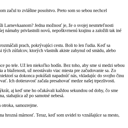
m začul to zvláštne posolstvo. Preto som so sebou nechcel
ešli Larnevkaanom? Jedna možnosť je, že o svojej nesmrteľnosti
 námahy privlastnili novú, nepoškvrnenú krajinu a založili tak iné
 rozmáčali prach, pokrývajúci cestu. Boli to len ľudia. Keď sa
i tých zúfalcov, ktorých vlastník akiste zahynul od smädu, alebo
júce po tele. Už len niekoľko hodín. Bez toho, aby sme si medzi sebou
ia a blaženosti, už neostávalo viac miesta pre začudovanie sa. Zo
 niektorí sa dokonca pokúšali napadnúť nás, vkladajúc do svojho činu
vať. Ich dotieravosť začala presahovať medze našej trpezlivosti.
výkrát, aj keď sme ho očakávali každou sekundou od doby, čo sme
na, siahajúca až po samotné nebesá.
m otroka, samozrejme.
ma hrozná márnosť. Teraz, keď som uvidel to vznášajúce sa mesto,