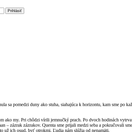
Prihlásiť
nula sa pomedzi duny ako stuha, siahajúca k horizontu, kam sme po ka
om ako my. Pri chôdzi vírili jemnučký prach. Po dvoch hodinách vytrva
aan – zázrak zázrakov. Quenta sme prijali medzi seba a pokračovali 
e to už ich osud, byť otrokmi. Ľudia nám slúžia od nepamäti.