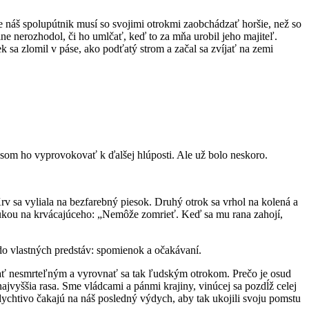
e náš spolupútnik musí so svojimi otrokmi zaobchádzať horšie, než so
lne nerozhodol, či ho umlčať, keď to za mňa urobil jeho majiteľ.
 sa zlomil v páse, ako podťatý strom a začal sa zvíjať na zemi
 som ho vyprovokovať k ďalšej hlúposti. Ale už bolo neskoro.
rv sa vyliala na bezfarebný piesok. Druhý otrok sa vrhol na kolená a
l rukou na krvácajúceho: „Nemôže zomrieť. Keď sa mu rana zahojí,
 do vlastných predstáv: spomienok a očakávaní.
 stať nesmrteľným a vyrovnať sa tak ľudským otrokom. Prečo je osud
ššia rasa. Sme vládcami a pánmi krajiny, vinúcej sa pozdĺž celej
 dychtivo čakajú na náš posledný výdych, aby tak ukojili svoju pomstu