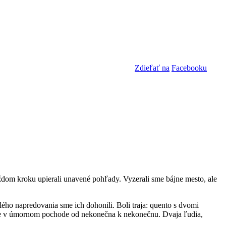
Zdieľať na
Facebooku
ždom kroku upierali unavené pohľady. Vyzerali sme bájne mesto, ale
lého napredovania sme ich dohonili. Boli traja: quento s dvomi
sme v úmornom pochode od nekonečna k nekonečnu. Dvaja ľudia,