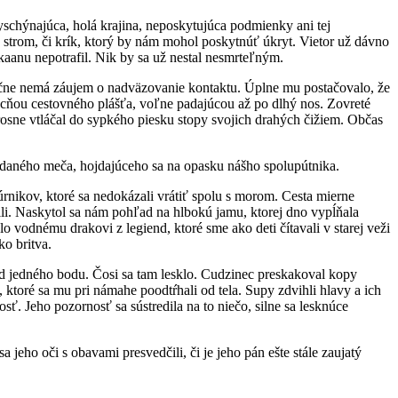
yschýnajúca, holá krajina, neposkytujúca podmienky ani tej
ný strom, či krík, ktorý by nám mohol poskytnúť úkryt. Vietor už dávno
kaanu nepotrafil. Nik by sa už nestal nesmrteľným.
utočne nemá záujem o nadväzovanie kontaktu. Úplne mu postačovalo, že
ucňou cestovného plášťa, voľne padajúcou až po dlhý nos. Zovreté
rosne vtláčal do sypkého piesku stopy svojich drahých čižiem. Občas
daného meča, hojdajúceho sa na opasku nášho spolupútnika.
rnikov, ktoré sa nedokázali vrátiť spolu s morom. Cesta mierne
ili. Naskytol sa nám pohľad na hlbokú jamu, ktorej dno vypĺňala
 vodnému drakovi z legiend, ktoré sme ako deti čítavali v starej veži
ko britva.
 od jedného bodu. Čosi sa tam lesklo. Cudzinec preskakoval kopy
 ktoré sa mu pri námahe poodtŕhali od tela. Supy zdvihli hlavy a ich
ť. Jeho pozornosť sa sústredila na to niečo, silne sa lesknúce
jeho oči s obavami presvedčili, či je jeho pán ešte stále zaujatý