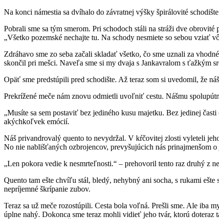
Na konci námestia sa dvíhalo do závratnej výšky špirálovité schodište
Pobrali sme sa tým smerom. Pri schodoch stáli na stráži dve obrovité 
„Všetko pozemské nechajte tu. Na schody nesmiete so sebou vziať vô
Zdráhavo sme zo seba začali skladať všetko, čo sme uznali za vhodné
skončil pri mešci. Naveľa sme si my dvaja s Jankavralom s ťažkým s
Opäť sme predstúpili pred schodište. Až teraz som si uvedomil, že n
Prekrížené meče nám znovu odmietli uvoľniť cestu. Nášmu spolupútni
„Musíte sa sem postaviť bez jediného kusu majetku. Bez jedinej čast
akýchkoľvek emócií.
Náš privandrovalý quento to nevydržal. V kŕčovitej zlosti vyleteli jeh
No nie nablišťaných ozbrojencov, prevyšujúcich nás prinajmenšom o 
„Len pokora vedie k nesmrteľnosti.“ – prehovoril tento raz druhý z 
Quento tam ešte chvíľu stál, bledý, nehybný ani socha, s rukami ešte
nepríjemné škrípanie zubov.
Teraz sa už meče rozostúpili. Cesta bola voľná. Prešli sme. Ale iba m
úplne nahý. Dokonca sme teraz mohli vidieť jeho tvár, ktorú doteraz