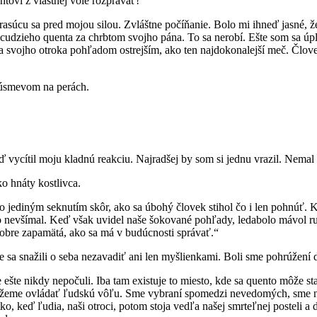
tovi z vlastnej vôle rozprávať!“
asúcu sa pred mojou silou. Zvláštne počíňanie. Bolo mi ihneď jasné, ž
il cudzieho quenta za chrbtom svojho pána. To sa nerobí. Ešte som sa úp
na svojho otroka pohľadom ostrejším, ako ten najdokonalejší meč. Človek
 úsmevom na perách.
ď vycítil moju kladnú reakciu. Najradšej by som si jednu vrazil. Nemal
o hnáty kostlivca.
o jediným seknutím skôr, ako sa úbohý človek stihol čo i len pohnúť. K
 si ho nevšímal. Keď však uvidel naše šokované pohľady, ledabolo mávo
obre zapamätá, ako sa má v budúcnosti správať.“
me sa snažili o seba nezavadiť ani len myšlienkami. Boli sme pohrúžení
be ešte nikdy nepočuli. Iba tam existuje to miesto, kde sa quento môže
me ovládať ľudskú vôľu. Sme vybraní spomedzi nevedomých, sme najvy
ko, keď ľudia, naši otroci, potom stoja vedľa našej smrteľnej posteli a