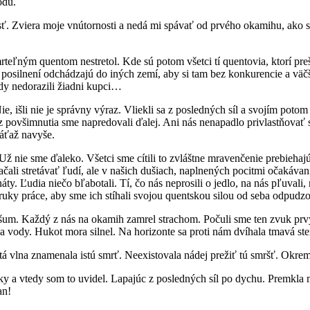
odu.
ť. Zviera moje vnútornosti a nedá mi spávať od prvého okamihu, ako so
rteľným quentom nestretol. Kde sú potom všetci tí quentovia, ktorí pr
silnení odchádzajú do iných zemí, aby si tam bez konkurencie a väčšej
kdy nedorazili žiadni kupci…
, išli nie je správny výraz. Vliekli sa z posledných síl a svojím potom
ez povšimnutia sme napredovali ďalej. Ani nás nenapadlo privlastňovať s
záťaž navyše.
 Už nie sme ďaleko. Všetci sme cítili to zvláštne mravenčenie prebieha
začali stretávať ľudí, ale v našich dušiach, naplnených pocitmi očakávan
y. Ľudia niečo bľabotali. Tí, čo nás neprosili o jedlo, na nás pľuvali,
 ruky práce, aby sme ich stíhali svojou quentskou silou od seba odpudzo
y šum. Každý z nás na okamih zamrel strachom. Počuli sme ten zvuk pr
a vody. Hukot mora silnel. Na horizonte sa proti nám dvíhala tmavá ste
e tá vlna znamenala istú smrť. Neexistovala nádej prežiť tú smršť. Okre
y a vtedy som to uvidel. Lapajúc z posledných síl po dychu. Premkla 
an!