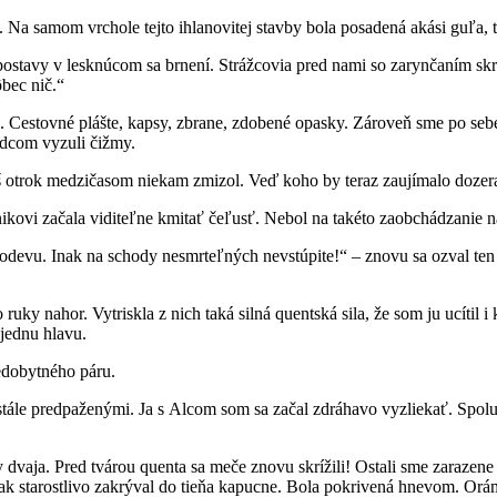
. Na samom vrchole tejto ihlanovitej stavby bola posadená akási guľa, t
postavy v lesknúcom sa brnení. Strážcovia pred nami so zarynčaním skrí
bec nič.“
. Cestovné plášte, kapsy, zbrane, zdobené opasky. Zároveň sme po sebe
rdcom vyzuli čižmy.
áš otrok medzičasom niekam zmizol. Veď koho by teraz zaujímalo dozer
kovi začala viditeľne kmitať čeľusť. Nebol na takéto zaobchádzanie 
i odevu. Inak na schody nesmrteľných nevstúpite!“ – znovu sa ozval ten
o ruky nahor. Vytriskla z nich taká silná quentská sila, že som ju ucíti
jednu hlavu.
nedobytného páru.
 stále predpaženými. Ja s Alcom som sa začal zdráhavo vyzliekať. Spolup
y dvaja. Pred tvárou quenta sa meče znovu skrížili! Ostali sme zarazene
 tak starostlivo zakrýval do tieňa kapucne. Bola pokrivená hnevom. Or