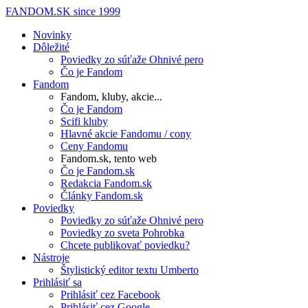
FANDOM.SK
since 1999
Novinky
Dôležité
Poviedky zo súťaže Ohnivé pero
Čo je Fandom
Fandom
Fandom, kluby, akcie...
Čo je Fandom
Scifi kluby
Hlavné akcie Fandomu / cony
Ceny Fandomu
Fandom.sk, tento web
Čo je Fandom.sk
Redakcia Fandom.sk
Články Fandom.sk
Poviedky
Poviedky zo súťaže Ohnivé pero
Poviedky zo sveta Pohrobka
Chcete publikovať poviedku?
Nástroje
Štylistický editor textu Umberto
Prihlásiť sa
Prihlásiť cez Facebook
Prihlásiť cez Google