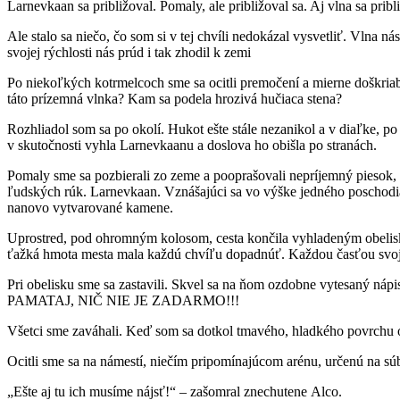
Larnevkaan sa približoval. Pomaly, ale približoval sa. Aj vlna sa pr
Ale stalo sa niečo, čo som si v tej chvíli nedokázal vysvetliť. Vlna
svojej rýchlosti nás prúd i tak zhodil k zemi
Po niekoľkých kotrmelcoch sme sa ocitli premočení a mierne doškriaban
táto prízemná vlnka? Kam sa podela hrozivá hučiaca stena?
Rozhliadol som sa po okolí. Hukot ešte stále nezanikol a v diaľke, po
v skutočnosti vyhla Larnevkaanu a doslova ho obišla po stranách.
Pomaly sme sa pozbierali zo zeme a pooprašovali nepríjemný piesok, 
ľudských rúk. Larnevkaan. Vznášajúci sa vo výške jedného poschodia
nanovo vytvarované kamene.
Uprostred, pod ohromným kolosom, cesta končila vyhladeným obelisko
ťažká hmota mesta mala každú chvíľu dopadnúť. Každou časťou svojho
Pri obelisku sme sa zastavili. Skvel sa na ňom ozdobne vytesaný 
PAMATAJ, NIČ NIE JE ZADARMO!!!
Všetci sme zaváhali. Keď som sa dotkol tmavého, hladkého povrchu ob
Ocitli sme sa na námestí, niečím pripomínajúcom arénu, určenú na súb
„Ešte aj tu ich musíme nájsť!“ – zašomral znechutene Alco.