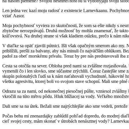
na našom plemene? Svojou nesmrteľnosťou si vydobýjajú svoju slob
Len jedna vec kazí moju radosť z existencie Larnevkaanu. Pochybnos
vziať Aasor.
Moja pochybnosť vyviera zo skutočnosti, že som sa ešte nikdy s nesm
zbytočne nerozprávajú. Druhá možnosť by mohla znamenať, že takto po
kráľovstvá. Na druhej strane si však kladiem otázku, prečo k nám ni
V diaľke sa opäť zjavili pútnici. Išli však opačným smerom ako my. Nie
priblížili, prešli za balvany, aby nás minuli čo najväčším oblúkom. B
padol za obeť morskému prívalu. Teraz by pre nás predstavovali iba 
Cesta sa otočila na sever. Obloha pred nami sa zvláštne rozjasňovala.
vymenili čo i len slovko, sme súčastne zrýchlili. Čoraz častejšie sme 
skupín polonahých ľudí sa k nám naťahovali vychudnuté, hákovité hnát
všetku agresivitu, ktorej boli vo svojom stave schopní. Mali sme plné
Odrazu sa za nami, od nekonečnej piesočnej púšte, vzniesol zvláštn
vkročili na túto mŕtvu pôdu. Hluk blížiacej sa vody. Veľkého množstv
Dali sme sa na útek. Bežali sme najrýchlejšie ako sme vedeli, pretož
Počas behu mi znenazdajky zablúdil pohľad dopredu, do modrej diaľk
cieľ svojej cesty, mám skonať v útrobách nenásztnej vody? Larnevka