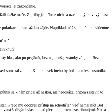
voriaca jej zakončenie.
žili ťažké meče. Z prilby jedného z nich sa ozval dutý, kovový hlas:
 pokukávali, kam až kto zájde. Napríklad, náš spolupútnik evidentne
ať naň.
navyknutý.
 istý hlas, ako po prvýkrát, bez najmenšej známky záujmu. Bez
l i keď som stál za ním. Kohokoľvek iného by bola na mieste usmrtila.
útnik sa k nám pridal až neskôr, ale nedokázal pritom zastaviť to
 stáť. Prečo mu odopreli prístup na schodište? Veď nemal nič! Bol
ámovaná šedivými vlasmi, nad plecami dorovna zastrihnutými. Nos a