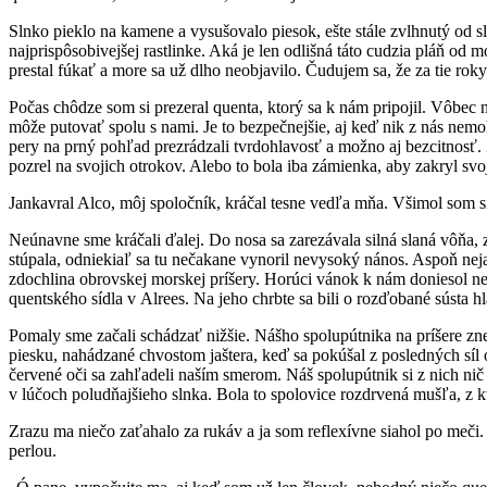
Slnko pieklo na kamene a vysušovalo piesok, ešte stále zvlhnutý od s
najprispôsobivejšej rastlinke. Aká je len odlišná táto cudzia pláň od
prestal fúkať a more sa už dlho neobjavilo. Čudujem sa, že za tie ro
Počas chôdze som si prezeral quenta, ktorý sa k nám pripojil. Vôbec
môže putovať spolu s nami. Je to bezpečnejšie, aj keď nik z nás nem
pery na prný pohľad prezrádzali tvrdohlavosť a možno aj bezcitnosť.
pozrel na svojich otrokov. Alebo to bola iba zámienka, aby zakryl sv
Jankavral Alco, môj spoločník, kráčal tesne vedľa mňa. Všimol som
Neúnavne sme kráčali ďalej. Do nosa sa zarezávala silná slaná vôňa, 
stúpala, odniekiaľ sa tu nečakane vynoril nevysoký nános. Aspoň nej
zdochlina obrovskej morskej príšery. Horúci vánok k nám doniesol nez
quentského sídla v Alrees. Na jeho chrbte sa bili o rozďobané sústa h
Pomaly sme začali schádzať nižšie. Nášho spolupútnika na príšere zne
piesku, nahádzané chvostom jaštera, keď sa pokúšal z posledných síl o
červené oči sa zahľadeli naším smerom. Náš spolupútnik si z nich nič
v lúčoch poludňajšieho slnka. Bola to spolovice rozdrvená mušľa, z 
Zrazu ma niečo zaťahalo za rukáv a ja som reflexívne siahol po meči. 
perlou.