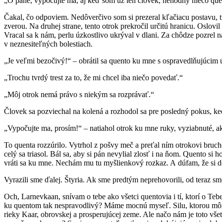
„Ó pane, vypočujte ma, aj keď som už len človek, nehodný niečo quen
Čakal, čo odpoviem. Nedôverčivo som si prezeral kľačiacu postavu, tr
zverou. Na druhej strane, tento otrok prekročil určitú hranicu. Oslov
Vracal sa k nám, perlu úzkostlivo ukrýval v dlani. Za chôdze pozrel 
v neznesiteľných bolestiach.
„Je veľmi bezočivý!“ – obrátil sa quento ku mne s ospravedlňujúcim
„Trochu tvrdý trest za to, že mi chcel iba niečo povedať.“
„Môj otrok nemá právo s niekým sa rozprávať.“
Človek sa pozviechal na kolená a rozhodol sa pre posledný pokus, ke
„Vypočujte ma, prosím!“ – natiahol otrok ku mne ruky, vyziabnuté, ak
To quenta rozzúrilo. Vytrhol z pošvy meč a preťal ním otrokovi bruch
celý sa triasol. Bál sa, aby si pán nevylial zlosť i na ňom. Quento
vráti sa ku mne. Nechám mu tu myšlienkový rozkaz. A dúfam, že si d
Vyrazili sme ďalej. Štyria. Ak sme predtým neprehovorili, od teraz s
Och, Larnevkaan, snívam o tebe ako všetci quentovia i tí, ktorí o Te
ku quentom tak nespravodlivý? Máme mocnú myseľ. Silu, ktorou môže
rieky Kaar, obrovskej a prosperujúcej zeme. Ale načo nám je toto všet