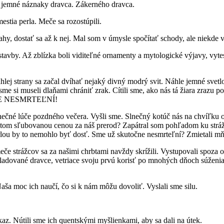
m i jemné náznaky dravca. Zákerného dravca.
tia perla. Meče sa rozostúpili.
hy, dostať sa až k nej. Mal som v úmysle spočítať schody, ale niekde v p
tavby. Až zblízka boli viditeľné ornamenty a mytologické výjavy, vyte
hlej strany sa začal dvíhať nejaký divný modrý svit. Náhle jemné svetlo 
sme si museli dlaňami chrániť zrak. Cítili sme, ako nás tá žiara zrazu p
. SME NESMRTEĽNÍ!
lnečné lúče pozdného večera. Vyšli sme. Slnečný kotúč nás na chvíľku 
potom sľubovanou cenou za náš prerod? Zapátral som pohľadom ku stráž
erlou by to nemohlo byť dosť. Sme už skutočne nesmrteľní? Zmietali m
eče strážcov sa za našimi chrbtami navždy skrížili. Vystupovali spoza
ladované dravce, vetriace svoju prvú korisť po mnohých dňoch súženia. 
aša moc ich naučí, čo si k nám môžu dovoliť. Vyslali sme silu.
íkaz. Nútili sme ich quentskými myšlienkami, aby sa dali na útek.