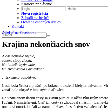
Klasické prihlásenie
Nová registrácia
Zabudli ste heslo?
Ochrana osobných údajov
Kontakt
Zdieľať na
Facebooku
Krajina nekončiacich snov
A čas neustále plynie,
zotiera stopy života.
No i dlhšie bytie vinie,
ten život vracia Larnevkaan…
…tak znelo posolstvo.
Cesta bola široká a prašná, po bokoch obložená bielymi balvanmi. Vi
zatiaľ bolo ukryté v hmlistých diaľavách.
Na vzdialenom úseku cesty sa zjavili pútnici. Kráčali tým istým smer
ľuďmi. Nesmrteľnými. Cieľ ich cesty sa zhodoval s naším – Larnevk
quentovi otroci, kráčali za nami, udržiavajúc si úctivú vzdialenosť. J