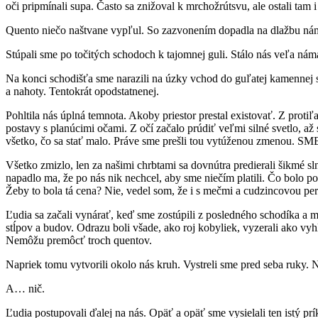
oči pripmínali supa. Často sa znižoval k mrchožrútsvu, ale ostali ta
Quento niečo naštvane vypľul. So zazvonením dopadla na dlažbu námes
Stúpali sme po točitých schodoch k tajomnej guli. Stálo nás veľa náma
Na konci schodišťa sme narazili na úzky vchod do guľatej kamennej s
a nahoty. Tentokrát opodstatnenej.
Pohltila nás úplná temnota. Akoby priestor prestal existovať. Z protiľa
postavy s planúcimi očami. Z očí začalo prúdiť veľmi silné svetlo, až 
všetko, čo sa stať malo. Práve sme prešli tou vytúženou zmenou
Všetko zmizlo, len za našimi chrbtami sa dovnútra predierali šikmé s
napadlo ma, že po nás nik nechcel, aby sme niečím platili. Čo bolo 
Žeby to bola tá cena? Nie, vedel som, že i s mečmi a cudzincovou p
Ľudia sa začali vynárať, keď sme zostúpili z posledného schodíka a m
stĺpov a budov. Odrazu boli všade, ako roj kobyliek, vyzerali ako vyh
Nemôžu premôcť troch quentov.
Napriek tomu vytvorili okolo nás kruh. Vystreli sme pred seba ruky. N
A… nič.
Ľudia postupovali ďalej na nás. Opäť a opäť sme vysielali ten istý pr