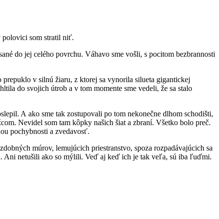
olovici som stratil niť.
sané do jej celého povrchu. Váhavo sme vošli, s pocitom bezbrannosti
prepuklo v silnú žiaru, z ktorej sa vynorila silueta gigantickej
ohltila do svojich útrob a v tom momente sme vedeli, že sa stalo
oslepil. A ako sme tak zostupovali po tom nekonečne dlhom schodišti,
com. Nevidel som tam kôpky našich šiat a zbraní. Všetko bolo preč.
ňou pochybnosti a zvedavosť.
 ozdobných múrov, lemujúcich priestranstvo, spoza rozpadávajúcich sa
Ani netušili ako so mýlili. Veď aj keď ich je tak veľa, sú iba ľuďmi.