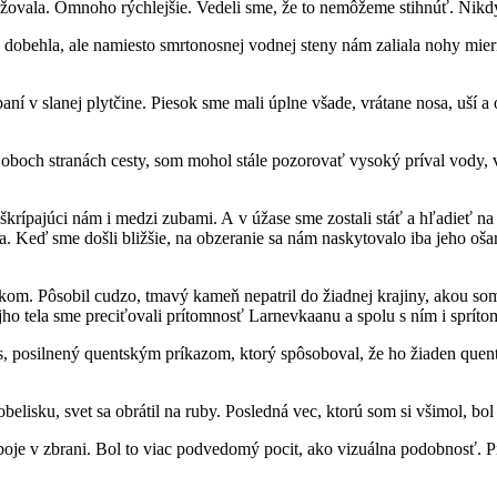
ibližovala. Omnoho rýchlejšie. Vedeli sme, že to nemôžeme stihnúť. Nik
 nás dobehla, ale namiesto smrtonosnej vodnej steny nám zaliala nohy m
í v slanej plytčine. Piesok sme mali úplne všade, vrátane nosa, uší a 
 oboch stranách cesty, som mohol stále pozorovať vysoký príval vody, v
škrípajúci nám i medzi zubami. A v úžase sme zostali stáť a hľadieť 
. Keď sme došli bližšie, na obzeranie sa nám naskytovalo iba jeho oš
m. Pôsobil cudzo, tmavý kameň nepatril do žiadnej krajiny, akou som 
 tela sme preciťovali prítomnosť Larnevkaanu a spolu s ním i sprítom
nápis, posilnený quentským príkazom, ktorý spôsoboval, že ho žiad
elisku, svet sa obrátil na ruby. Posledná vec, ktorú som si všimol, bo
oje v zbrani. Bol to viac podvedomý pocit, ako vizuálna podobnosť. Pri