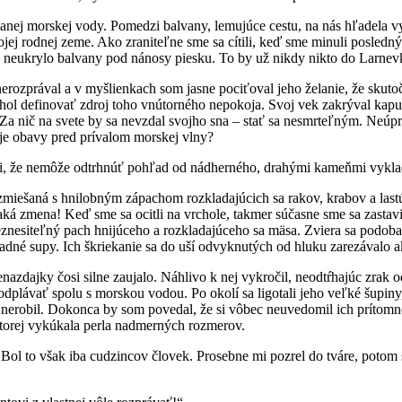
lanej morskej vody. Pomedzi balvany, lemujúce cestu, na nás hľadela v
 mojej rodnej zeme. Ako zraniteľne sme sa cítili, keď sme minuli posled
ky neukrylo balvany pod nánosy piesku. To by už nikdy nikto do Larnev
 nerozprával a v myšlienkach som jasne pociťoval jeho želanie, že sk
ohol definovať zdroj toho vnútorného nepokoja. Svoj vek zakrýval kap
 Za nič na svete by sa nevzdal svojho sna – stať sa nesmrteľným. Neúp
oje obavy pred prívalom morskej vlny?
 si, že nemôže odtrhnúť pohľad od nádherného, drahými kameňmi vykla
zmiešaná s hnilobným zápachom rozkladajúcich sa rakov, krabov a lastú
aká zmena! Keď sme sa ocitli na vrchole, takmer súčasne sme sa zastav
nesiteľný pach hnijúceho a rozkladajúceho sa mäsa. Zviera sa podobalo
ladné supy. Ich škriekanie sa do uší odvyknutých od hluku zarezávalo a
nazdajky čosi silne zaujalo. Náhlivo k nej vykročil, neodtŕhajúc zrak
dplávať spolu s morskou vodou. Po okolí sa ligotali jeho veľké šupiny,
 nerobil. Dokonca by som povedal, že si vôbec neuvedomil ich prítomnos
ktorej vykúkala perla nadmerných rozmerov.
Bol to však iba cudzincov človek. Prosebne mi pozrel do tváre, potom sa 