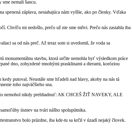
dy sme nemali šancu.
ierna spenená záplava, nesiahajúca nám vyššie, ako po členky. Vďaka
očí. Chvíľu mi nedošlo, prečo už nie sme mŕtvi. Prečo nás zasiahla iba
aliaci sa od nás preč. Až teraz som si uvedomil, že voda sa
na tú monumentálnu stavbu, ktorá určite nemohla byť výsledkom práce
arpané dno, zohyzdené mnohými prasklinami a dierami, koróziou
kedy putoval. Neustále sme hľadeli nad hlavy, akoby na nás tá
nenie toho najväčšieho sna.
en quento nemohol nikdy prehliadnuť: AK CHCEŠ ŽIŤ NAVEKY, ALE
l samoľúby úsmev na tvári nášho spolupútnika.
estranstvo bolo prázdne, iba kde-tu sa krčil v úzadí nejaký človek.