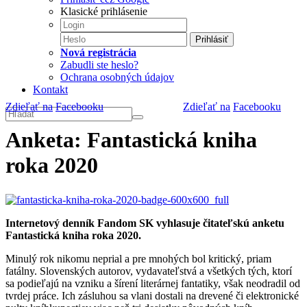
Klasické prihlásenie
Prihlásiť
Nová registrácia
Zabudli ste heslo?
Ochrana osobných údajov
Kontakt
Zdieľať na
Facebooku
Zdieľať na
Facebooku
Anketa: Fantastická kniha
roka 2020
Internetový denník Fandom SK vyhlasuje čitateľskú anketu
Fantastická kniha roka 2020.
Minulý rok nikomu neprial a pre mnohých bol kritický, priam
fatálny. Slovenských autorov, vydavateľstvá a všetkých tých, ktorí
sa podieľajú na vzniku a šírení literárnej fantatiky, však neodradil od
tvrdej práce. Ich zásluhou sa vlani dostali na drevené či elektronické