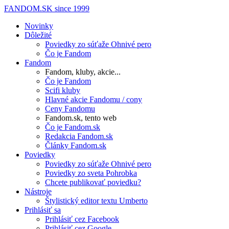
FANDOM.SK
since 1999
Novinky
Dôležité
Poviedky zo súťaže Ohnivé pero
Čo je Fandom
Fandom
Fandom, kluby, akcie...
Čo je Fandom
Scifi kluby
Hlavné akcie Fandomu / cony
Ceny Fandomu
Fandom.sk, tento web
Čo je Fandom.sk
Redakcia Fandom.sk
Články Fandom.sk
Poviedky
Poviedky zo súťaže Ohnivé pero
Poviedky zo sveta Pohrobka
Chcete publikovať poviedku?
Nástroje
Štylistický editor textu Umberto
Prihlásiť sa
Prihlásiť cez Facebook
Prihlásiť cez Google