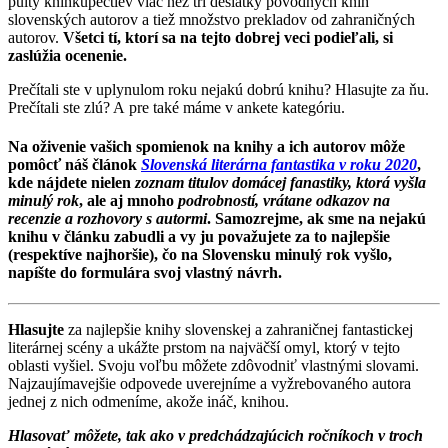
pulty kníhkupectiev viac než tri desiatky pôvodných kníh
slovenských autorov a tiež množstvo prekladov od zahraničných
autorov.
Všetci tí, ktorí sa na tejto dobrej veci podieľali, si
zaslúžia ocenenie.
Prečítali ste v uplynulom roku nejakú dobrú knihu? Hlasujte za ňu.
Prečítali ste zlú? A pre také máme v ankete kategóriu.
Na oživenie vašich spomienok na knihy a ich autorov môže
pomôcť náš článok
Slovenská literárna fantastika v roku 2020
,
kde nájdete nielen
zoznam titulov domácej fanastiky, ktorá vyšla
minulý rok
, ale aj mnoho
podrobností, vrátane odkazov na
recenzie a rozhovory s autormi
. Samozrejme, ak sme na nejakú
knihu v článku zabudli a vy ju považujete za to najlepšie
(respektíve najhoršie), čo na Slovensku minulý rok vyšlo,
napíšte do formulára svoj vlastný návrh.
Hlasujte
za najlepšie knihy slovenskej a zahraničnej fantastickej
literárnej scény a ukážte prstom na najväčší omyl, ktorý v tejto
oblasti vyšiel. Svoju voľbu môžete zdôvodniť vlastnými slovami.
Najzaujímavejšie odpovede uverejníme a vyžrebovaného autora
jednej z nich odmeníme, akože ináč, knihou.
Hlasovať môžete, tak ako v predchádzajúcich ročníkoch v troch