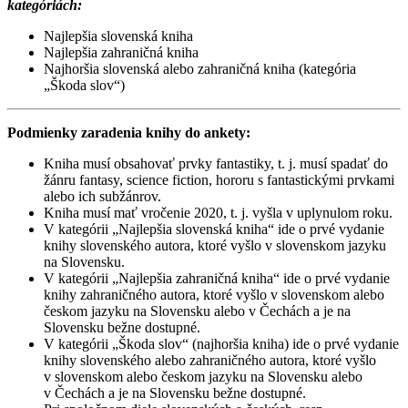
kategóriách:
Najlepšia slovenská kniha
Najlepšia zahraničná kniha
Najhoršia slovenská alebo zahraničná kniha (kategória
„Škoda slov“)
Podmienky zaradenia knihy do ankety:
Kniha musí obsahovať prvky fantastiky, t. j. musí spadať do
žánru fantasy, science fiction, hororu s fantastickými prvkami
alebo ich subžánrov.
Kniha musí mať vročenie 2020, t. j. vyšla v uplynulom roku.
V kategórii „Najlepšia slovenská kniha“ ide o prvé vydanie
knihy slovenského autora, ktoré vyšlo v slovenskom jazyku
na Slovensku.
V kategórii „Najlepšia zahraničná kniha“ ide o prvé vydanie
knihy zahraničného autora, ktoré vyšlo v slovenskom alebo
českom jazyku na Slovensku alebo v Čechách a je na
Slovensku bežne dostupné.
V kategórii „Škoda slov“ (najhoršia kniha) ide o prvé vydanie
knihy slovenského alebo zahraničného autora, ktoré vyšlo
v slovenskom alebo českom jazyku na Slovensku alebo
v Čechách a je na Slovensku bežne dostupné.