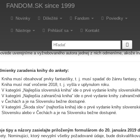
nketa: Fantastická kniha roka 
FANDOM.SK
since 1999
Novinky
Dôležité
Fandom
Poviedky
ník Fandom.sk vyhlasuje anketu o najlepšiu knihu za rok 2018.
Nástroje
Prihlásiť sa
Kontakt
čítali ste v uplynulom roku nejakú dobrú knihu? Napíšte nám o nej. Prečítali 
inujte najlepšie knihy slovenskej a zahraničnej fantastickej literárnej scény 
ovede uverejníme a vyžrebovaného autora jednej z nich odmeníme, akože in
mienky zaradenia knihy do ankety:
Kniha musí obsahovať prvky fantastiky, t. j. musí spadať do žánru fantasy, s
Kniha musí mať vročenie 2018, t. j. vyšla v uplynulom roku.
V kategórii „Najlepšia slovenská kniha“ ide o prvé vydanie knihy slovenské
V kategórii „Najlepšia zahraničná kniha“ ide o prvé vydanie knihy zahranič
v Čechách a je na Slovensku bežne dostupné.
V kategórii „Škoda slov“ (najhoršia kniha) ide o prvé vydanie knihy sloven
Slovensku alebo v Čechách a je na Slovensku bežne dostupné.
je tipy a názory zasielajte priloženým formulárom do 20. januára 2019 d
ety. Nominujúci, ktorý nevyplní všetky požadované údaje, bude diskvalifikov