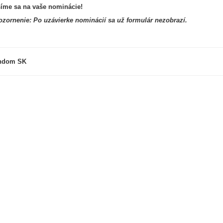
íme sa na vaše nominácie!
zornenie: Po uzávierke nominácií sa už formulár nezobrazí.
ndom SK