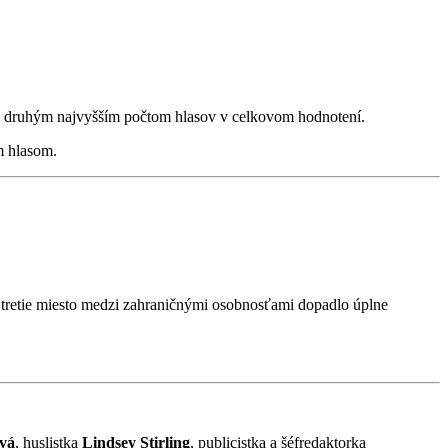
 s druhým najvyšším počtom hlasov v celkovom hodnotení.
m hlasom.
tretie miesto medzi zahraničnými osobnosťami dopadlo úplne
ová
, huslistka
Lindsey Stirling
, publicistka a šéfredaktorka