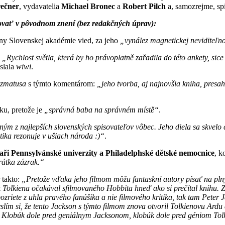
ečner
, vydavatelia
Michael Bronec
a
Robert Pilch
a, samozrejme, sp
hovať v pôvodnom znení (bez redakčných úprav):
ny Slovenskej akadémie vied, za jeho
„vynález magnetickej neviditeľnos
e
„Rychlost světla, která by ho právoplatně zařadila do této ankety, sice
slala
wiwi
.
zmatusa
s týmto komentárom:
„jeho tvorba, aj najnovšia kniha, presah
rku, pretože je
„správná baba na správném místě“
.
ným z najlepších slovenských spisovateľov vôbec. Jeho diela sa skvelo 
ka rezonuje v ušiach národa :)“
.
aři Pennsylvánské univerzity a Philadelphské dětské nemocnice
, k
rátka zázrak.“
 takto:
„Pretože vďaka jeho filmom môžu fantaskní autory písať na plný
olkiena očakával sfilmovaného Hobbita hneď ako si prečítal knihu. Zatiaľ
iete z uhla pravého fanúšika a nie filmového kritika, tak tam Peter Jac
slím si, že tento Jackson s týmto filmom znova otvoril Tolkienovu Ardu 
eta. Klobúk dole pred geniálnym Jacksonom, klobúk dole pred géniom To