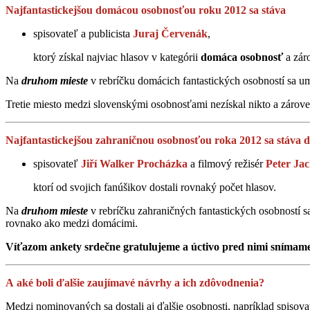
Najfantastickejšou domácou osobnosťou roku 2012 sa stáva
spisovateľ a publicista
Juraj Červenák
,
ktorý získal najviac hlasov v kategórii
domáca osobnosť
a zár
Na
druhom mieste
v rebríčku domácich fantastických osobností sa um
Tretie miesto medzi slovenskými osobnosťami nezískal nikto a zárov
Najfantastickejšou zahraničnou osobnosťou roka 2012 sa stáva d
spisovateľ
Jiří Walker Procházka
a filmový režisér
Peter Ja
ktorí od svojich fanúšikov dostali rovnaký počet hlasov.
Na
druhom mieste
v rebríčku zahraničných fantastických osobností s
rovnako ako medzi domácimi.
Víťazom ankety srdečne gratulujeme a úctivo pred nimi snímame
A aké boli ďalšie zaujímavé návrhy a ich zdôvodnenia?
Medzi nominovaných sa dostali aj ďalšie osobnosti, napríklad spisov