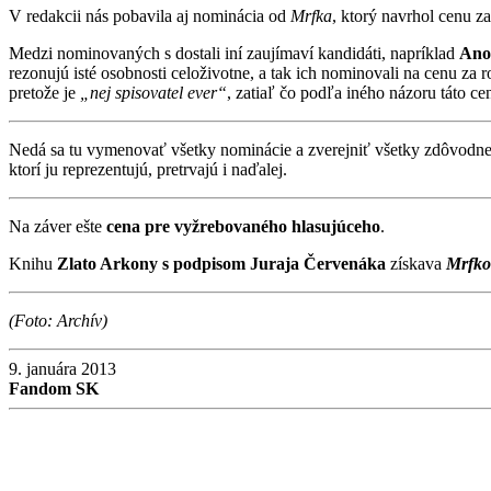
V redakcii nás pobavila aj nominácia od
Mrfka
, ktorý navrhol cenu z
Medzi nominovaných s dostali iní zaujímaví kandidáti, napríklad
Ano
rezonujú isté osobnosti celoživotne, a tak ich nominovali na cenu za
pretože je
„nej spisovatel ever“
, zatiaľ čo podľa iného názoru táto ce
Nedá sa tu vymenovať všetky nominácie a zverejniť všetky zdôvodnen
ktorí ju reprezentujú, pretrvajú i naďalej.
Na záver ešte
cena pre vyžrebovaného hlasujúceho
.
Knihu
Zlato Arkony s podpisom Juraja Červenáka
získava
Mrfko
(Foto: Archív)
9. januára 2013
Fandom SK