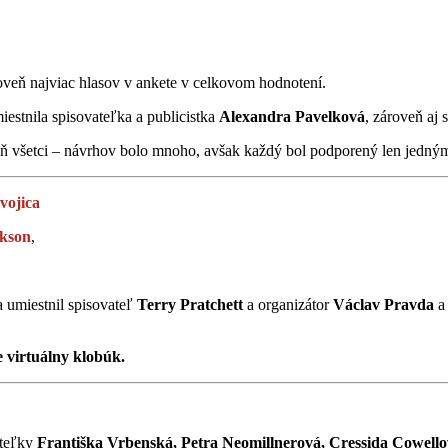
oveň najviac hlasov v ankete v celkovom hodnotení.
iestnila spisovateľka a publicistka
Alexandra Pavelková
, zároveň aj
eň všetci – návrhov bolo mnoho, avšak každý bol podporený len jedný
vojica
ckson
,
a umiestnil spisovateľ
Terry Pratchett
a organizátor
Václav Pravda
a 
 virtuálny klobúk.
ateľky
Františka Vrbenská, Petra Neomillnerová, Cressida Cowell