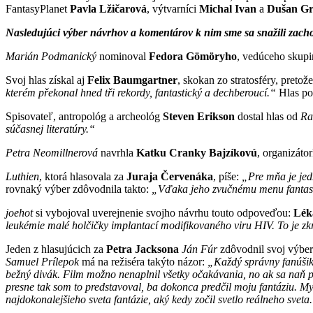
FantasyPlanet
Pavla Lžičarová
, výtvarníci
Michal Ivan
a
Dušan Gr
Nasledujúci výber návrhov a komentárov k nim sme sa snažili zac
Marián Podmanický
nominoval
Fedora Gömöryho
, vedúceho skupi
Svoj hlas získal aj
Felix Baumgartner
, skokan zo stratosféry, pretož
kterém překonal hned tři rekordy, fantastický a dechberoucí.“
Hlas po
Spisovateľ, antropológ a archeológ
Steven Erikson
dostal hlas od
Ra
súčasnej literatúry.“
Petra Neomillnerová
navrhla
Katku Cranky Bajzíkovú
, organizáto
Luthien
, ktorá hlasovala za
Juraja Červenáka
, píše:
„Pre mňa je jed
rovnaký výber zdôvodnila takto:
„Vďaka jeho zvučnému menu fantasti
joehot
si vybojoval uverejnenie svojho návrhu touto odpoveďou:
Lék
leukémie malé holčičky implantací modifikovaného viru HIV. To je zk
Jeden z hlasujúcich za
Petra Jacksona
Ján Fúr
zdôvodnil svoj výber
Samuel Prílepok
má na režiséra takýto názor:
„Každý správny fanúšik T
bežný divák. Film možno nenaplnil všetky očakávania, no ak sa naň pozr
presne tak som to predstavoval, ba dokonca predčil moju fantáziu. My
najdokonalejšieho sveta fantázie, aký kedy zočil svetlo reálneho sv