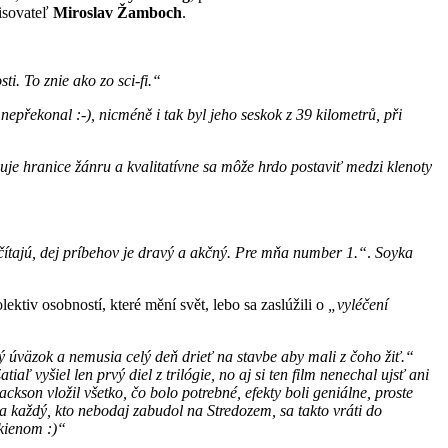
isovateľ
Miroslav Žamboch
.
ti. To znie ako zo sci-fi.“
 nepřekonal :-), nicméně i tak byl jeho seskok z 39 kilometrů, při
uje hranice žánru a kvalitatívne sa môže hrdo postaviť medzi klenoty
čítajú, dej príbehov je dravý a akčný. Pre mňa number 1.“
.
Soyka
olektiv osobností, které mění svět, lebo sa zaslúžili o
„vyléčení
 úväzok a nemusia celý deň drieť na stavbe aby mali z čoho žiť.“
 vyšiel len prvý diel z trilógie, no aj si ten film nenechal ujsť ani
kson vložil všetko, čo bolo potrebné, efekty boli geniálne, proste
a každý, kto nebodaj zabudol na Stredozem, sa takto vráti do
lkienom :)“