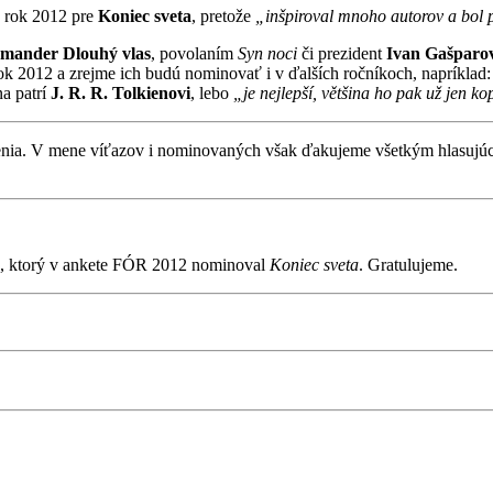
a rok 2012 pre
Koniec sveta
, pretože
„inšpiroval mnoho autorov a bol 
mander Dlouhý vlas
, povolaním
Syn noci
či prezident
Ivan Gašparo
 rok 2012 a zrejme ich budú nominovať i v ďalších ročníkoch, napríklad
na patrí
J. R. R. Tolkienovi
, lebo
„je nejlepší, většina ho pak už jen ko
ia. V mene víťazov i nominovaných však ďakujeme všetkým hlasujúcim 
, ktorý v ankete FÓR 2012 nominoval
Koniec sveta
. Gratulujeme.