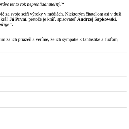
práve tento rok neprehliadnuteľný!“
vič
za svoje scifi výroky v médiách. Niektorým čitateľom asi v duši
: kráľ
Já První
, pretože je kráľ, spisovateľ
Andrzej Sapkowski
,
píruje“
.
za ich priazeň a veríme, že ich sympatie k fantastike a ľuďom,