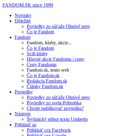
FANDOM.SK
since 1999
Novinky
Dôležité
Poviedky zo súťaže Ohnivé pero
Čo je Fandom
Fandom
Fandom, kluby, akcie...
Čo je Fandom
Scifi kluby
Hlavné akcie Fandomu / cony
Ceny Fandomu
Fandom.sk, tento web
Čo je Fandom.sk
Redakcia Fandom.sk
Články Fandom.sk
Poviedky
Poviedky zo súťaže Ohnivé pero
Poviedky zo sveta Pohrobka
Chcete publikovať poviedku?
Nástroje
Štylistický editor textu Umberto
Prihlásiť sa
Prihlásiť cez Facebook
Prihlásiť cez Google