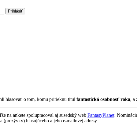
Prihlásiť
ohli hlasovať o tom, komu pririeknu titul
fantastická osobnosť roka
, a
ďže na ankete spolupracoval aj susedský web
FantasyPlanet
. Nominácie
 (prezývky) hlasujúceho a jeho e-mailovej adresy.