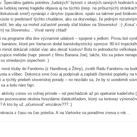
 Špeciálnu galériu potrétov „ľudských“ bytostí v skorých ranných hodinách 
ia ľudskej rannej tragédie objavia aj na týchto (resp. na príbuzných) stránka
diskutovali sme!) vynárajú z úkrytov (spacákov, spalo sa takmer pod širákom 
kúste si predstaviť týchto chudákov, ako sa dozvedajú, že jediným rozumný
žil, len aby sa mohol zúčastniť porady sfaf klubov na Slovensku! :-) „Kosa“
m) na Slovensku… Vivat ranný chlad!
a programe dňa dve významné udalosti – spojené s jedlom. Prvou bol vynikajúc
í banánov, ktoré pre Vartacon dodal banskobystrický sponzor. 80 kíl tropickéh
 minút dokázali zdolať viac ako desať kúskov! Bola to jednoducho veľkolepá
dzujúce melódie (napr. pieseň z filmu Banana Joe), takže, kto sa práve nena
– so striedavým úspechom :)
jali nové kluby do Fandomu (z Handlovej a Žiliny), zvolili Radu Fandomu na b
vota a vôbec. Dokonca sme čosi aj podpísali a zaplatili členské poplatky na t
dký a rýchly priebeh slovenskej porady – no nezdalo sa, že by si uvedomili s
 sa a bolo nám fajn.
é aktivity conov vo voľnej prírode – od prechádzok až po opekanie kadečoho 
en pozorovanie okoloia hvezdárne ďalekohľadom, ktorý sa tentoraz výnimočn
ak? A kto by už „očumoval“ emzákov??? :)
byrokracia z času na čas potešia. A na Vartovke sa poradíme znova o rok…