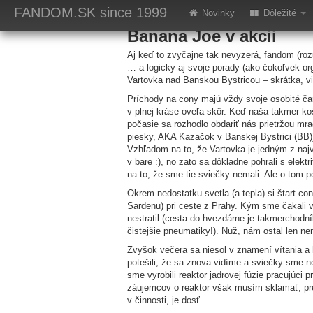
Vartacon 2001
FANDOM.SK
since 1999
Novinky
Dôležité
Banana Joe v akcii
Aj keď to zvyčajne tak nevyzerá, fandom (roz
… a logicky aj svoje porady (ako čokoľvek o
Vartovka nad Banskou Bystricou – skrátka, v
Príchody na cony majú vždy svoje osobité čaro
v plnej kráse oveľa skôr. Keď naša takmer 
počasie sa rozhodlo obdariť nás prietržou mr
piesky, AKA Kazačok v Banskej Bystrici (BB)) 
Vzhľadom na to, že Vartovka je jedným z najv
v bare :), no zato sa dôkladne pohrali s elek
na to, že sme tie sviečky nemali. Ale o tom
Okrem nedostatku svetla (a tepla) si štart co
Sardenu) pri ceste z Prahy. Kým sme čakali 
nestratil (cesta do hvezdárne je takmerchodn
čistejšie pneumatiky!). Nuž, nám ostal len ne
Zvyšok večera sa niesol v znamení vítania a 
potešili, že sa znova vidíme a sviečky sme n
sme vyrobili reaktor jadrovej fúzie pracujúci p
záujemcov o reaktor však musím sklamať, pret
v činnosti, je dosť…