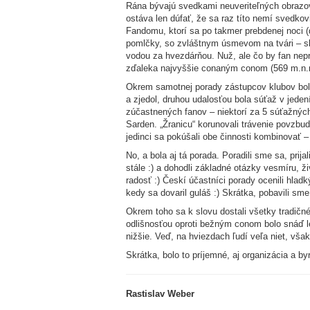
Rána bývajú svedkami neuveriteľných obrazov.
ostáva len dúfať, že sa raz títo nemí svedkov
Fandomu, ktorí sa po takmer prebdenej noci (
pomlčky, so zvláštnym úsmevom na tvári – s
vodou za hvezdárňou. Nuž, ale čo by fan nepre
zďaleka najvyššie conaným conom (569 m.n.
Okrem samotnej porady zástupcov klubov boli n
a zjedol, druhou udalosťou bola súťaž v jeden
zúčastnených fanov – niektorí za 5 súťažných
Sarden. „Žranicu“ korunovali trávenie povzbu
jedinci sa pokúšali obe činnosti kombinovať 
No, a bola aj tá porada. Poradili sme sa, pri
stále :) a dohodli základné otázky vesmíru, ži
radosť :) Českí účastníci porady ocenili hla
kedy sa dovaril guláš :) Skrátka, pobavili sme
Okrem toho sa k slovu dostali všetky tradičn
odlišnosťou oproti bežným conom bolo snáď l
nižšie. Veď, na hviezdach ľudí veľa niet, vš
Skrátka, bolo to príjemné, aj organizácia a 
Rastislav Weber