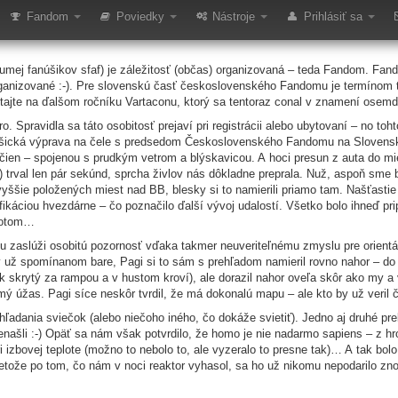
Fandom
Poviedky
Nástroje
Prihlásiť sa
umej fanúšikov sfaf) je záležitosť (občas) organizovaná – teda Fandom. Fand
rganizované :-). Pre slovenskú časť československého Fandomu je termínom 
itajte na ďalšom ročníku Vartaconu, ktorý sa tentoraz conal v znamení osem
. Spravidla sa táto osobitosť prejaví pri registrácii alebo ubytovaní – no toh
košická výprava na čele s predsedom Československého Fandomu na Slovens
ačien – spojenou s prudkým vetrom a blýskavicou. A hoci presun z auta do mi
trval len pár sekúnd, sprcha živlov nás dôkladne preprala. Nuž, aspoň sme bo
yššie položených miest nad BB, blesky si to namierili priamo tam. Našťastie 
trifikáciou hvezdárne – čo poznačilo ďalší vývoj udalostí. Všetko bolo ihneď 
 potom…
nu zaslúži osobitú pozornosť vďaka takmer neuveriteľnému zmyslu pre orientáci
v už spomínanom bare, Pagi si to sám s prehľadom namieril rovno nahor – do
ík skrytý za rampou a v hustom kroví), ale dorazil nahor oveľa skôr ako my 
mý úžas. Pagi síce neskôr tvrdil, že má dokonalú mapu – ale kto by už veril č
hľadania sviečok (alebo niečoho iného, čo dokáže svietiť). Jedno aj druhé pr
enašli :-) Opäť sa nám však potvrdilo, že homo je nie nadarmo sapiens – z 
ri izbovej teplote (možno to nebolo to, ale vyzeralo to presne tak)… A tak bolo
ože po tom, čo nám v noci reaktor vyhasol, sa ho už nikomu nepodarilo znova 