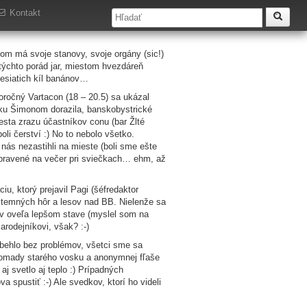
Kontakt
om má svoje stanovy, svoje orgány (sic!)
týchto porád jar, miestom hvezdáreň
desiatich kíl banánov…
toročný Vartacon (18 – 20.5) sa ukázal
ku Šimonom dorazila, banskobystrické
esta zrazu účastníkov conu (bar Žlté
li čerství :) No to nebolo všetko.
nás nezastihli na mieste (boli sme ešte
pripravené na večer pri sviečkach… ehm, až
u, ktorý prejavil Pagi (šéfredaktor
 temných hôr a lesov nad BB. Nielenže sa
a v oveľa lepšom stave (myslel som na
arodejníkovi, však? :-)
ebehlo bez problémov, všetci sme sa
hromady starého vosku a anonymnej fľaše
 aj svetlo aj teplo :) Prípadných
spustiť :-) Ale svedkov, ktorí ho videli