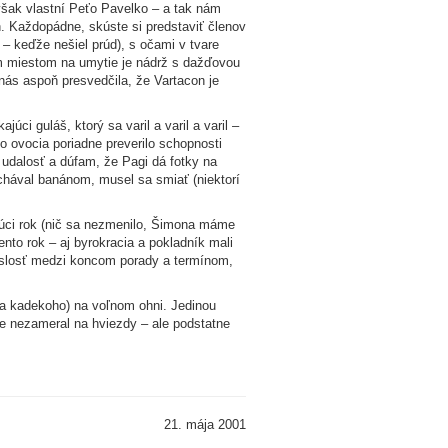
však vlastní Peťo Pavelko – a tak nám
ch. Každopádne, skúste si predstaviť členov
– keďže nešiel prúd), s očami v tvare
m miestom na umytie je nádrž s dažďovou
 nás aspoň presvedčila, že Vartacon je
i guláš, ktorý sa varil a varil a varil –
o ovocia poriadne preverilo schopnosti
 udalosť a dúfam, že Pagi dá fotky na
pchával banánom, musel sa smiať (niektorí
udúci rok (nič sa nezmenilo, Šimona máme
ento rok – aj byrokracia a pokladník mali
úvislosť medzi koncom porady a termínom,
(a kadekoho) na voľnom ohni. Jedinou
e nezameral na hviezdy – ale podstatne
21. mája 2001