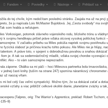
Fandom
Poviedky
Nástroje
Prihlásiť sa
žila do tej chvíle, kým nedočítam poslednú stránku. Zaujala ma už na prvý po
 preto, že ju napísala Lois McMaster Bujoldová. Jej „Cesta svobody“ ma svoj
 Tak som hrabla a neľutujem.
iles Vorkosigan, potomok slávneho vojenského rodu, blízkeho trónu a vládny
rý k svojmu hendikepu prišiel práve vďaka otcovej vysokej politickej funkcii 
amozrejme. V začiatku príbehu sa Miles pokúša napriek svojmu postihnutiu 
eho fyzická slabosť je príčinou krachu tohto pokusu. Ale Miles nie je hlúpy, 
lentom. A práve toto, v spojení s dobrodružnou povahou a snahou dokázať ot
 v ňom je. A tak sa sedemnásťročný mladík, vďaka svojej chorobe vyzerajúci
onflikt. Ako – to vám samozrejme neprezradím.
ovala záporne. Obálka sa mi páči – hoci Milesova partnerka bola tmavovláska,
 v jednej časti knihy (tuším na strane 247) spomína náramkový chronometer a
raz už naozaj vŕtam.
es mi bol celý čas veľmi sympatický. Možno tým, že sa dokázal zaťať a dotia
nské vzťahy a viac priblížiť celkové okolité dianie, planetárne zväzky a tak,
paceopera (Talpres, orig: The Warrior´s Apprentice, preklad: Robert Tschorn, o
–135–9)