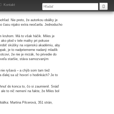
Kontakt
hľad. Nie preto, že autorkou obálky je
ho času nijako extra neočarila. Jednoducho
m kruhom. Má to však háčik. Miles je
– ako plod v tele matky pri pokuse
urobiť skúšky na vojenskú akadémiu, aby
naopak, je to nadpriemerne nadaný mladík
covi, že nie je mrzák, ho privedie do
 oveľa staršie, stáva samozvaným
 nie ryšavá – a chýb som tam tiež
 ďalej sa už hovorí o hodinkách? Je to
hnuť do konca to, čo si zaumienil. Snáď
 ale to nič nemení na fakte, že Miles bol
bálka: Martina Pilcerová, 351 strán,