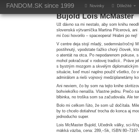
Učedník války
FANDOM.SK
since 1999
Novinky
Dôležité
Bujold Lois McMaster
Už dávno sa mi nestalo, aby som knihu neodlo
slovenská výtvarníčka Martina Pilcerová, ani
mi čosi hovorilo – spaceopera! Hrabni po nej!
V centre deja stojí mladý, sedemnásťročný M
postihnutý, vpodstate ťažko chorý človek, kto
o atentát na otca. Po nepodarenom pokuse, s
mohol pokračovať v rodovej tradícii.. Práve j
s bystrým mozgom a skvelým diplomatickým ta
situácie, keď musí naplno použiť všetko, čo
admirálom a rieši vojnový medziplanetárny k
Ani neviem, čo by som na tejto knihe skritiz
bohviekoľko nenašla. Vlastne jednu. Prečo sa
blbinka, no troška som sa začudovala. Ale te
Bolo mi celkom ľúto, že som už dočítala. Mil
by to chcelo dotiahnuť trocha do konca aj moce
jednoducho super.
Lois McMaster Bujold, Učedník války, sci-fi/s
mäkká väzba, cena: 289,–Sk, ISBN 80–7197