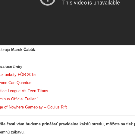
deruje
Marek Čabák
.
isiace linky
az ankety FÓR 2015
yone Can Quantum
tice League Vs Teen Titans
minus Official Trailer 1
e of Nowhere Gameplay – Oculus Rift
šie časti vám budeme prinášať pravidelne každú stredu, môžete sa tiež 
jemnú zábavu.