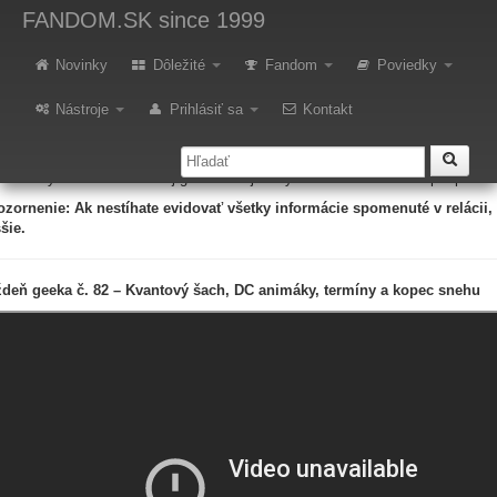
ýždeň geeka č. 82 - Kvantový š
FANDOM.SK
since 1999
nehu
Novinky
Dôležité
Fandom
Poviedky
novší videotýždenník pre geekov začína ničením. Ďalej dostanete pozvánku 
Nástroje
Prihlásiť sa
Kontakt
ší DC celovečerný animák, aj keď spojenie Teen Titans znie odstrašujúco. Ale 
ialených expolicajtoch a hráčov čaká zážitok, pri ktorom ich bude oziabať. 
záver vyhodnotenie minulej gurmánskej úlohy a nová úloha hlavne pre poslu
zornenie: Ak nestíhate evidovať všetky informácie spomenuté v relácii,
šie.
deň geeka č. 82 – Kvantový šach, DC animáky, termíny a kopec snehu