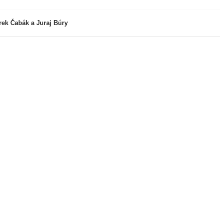
ek Čabák a Juraj Búry