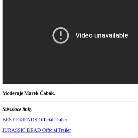
Moderuje Marek Čabák
.
Súvisiace linky
BEST F®IENDS Official Trailer
JURASSIC DEAD Official Trailer