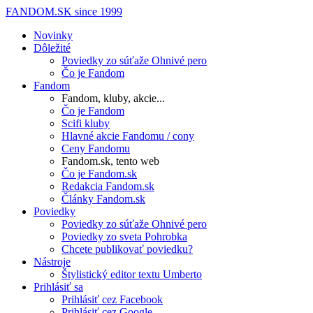
FANDOM.SK
since 1999
Novinky
Dôležité
Poviedky zo súťaže Ohnivé pero
Čo je Fandom
Fandom
Fandom, kluby, akcie...
Čo je Fandom
Scifi kluby
Hlavné akcie Fandomu / cony
Ceny Fandomu
Fandom.sk, tento web
Čo je Fandom.sk
Redakcia Fandom.sk
Články Fandom.sk
Poviedky
Poviedky zo súťaže Ohnivé pero
Poviedky zo sveta Pohrobka
Chcete publikovať poviedku?
Nástroje
Štylistický editor textu Umberto
Prihlásiť sa
Prihlásiť cez Facebook
Prihlásiť cez Google