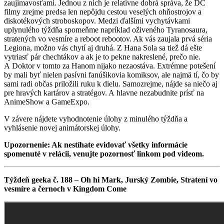
zaujímavosťami. Jednou z nich je relatívne dobrá správa, že DC
filmy zrejme predsa len nepôjdu cestou veselých ohňostrojov a
diskotékových stroboskopov. Medzi ďalšími vychytávkami
uplynulého týždňa spomeňme napríklad oživeného Tyranosaura,
stratených vo vesmíre a reboot rebootov. Ak vás zaujala prvá séria
Legiona, možno vás chytí aj druhá. Z Hana Sola sa tiež dá ešte
vytriasť pár chechtákov a ak je to pekne nakreslené, prečo nie.
A Doktor v tomto za Hanom nijako nezaostáva. Extrémne potešení
by mali byť nielen pasívni fanúšikovia komiksov, ale najmä tí, čo by
sami radi občas priložili ruku k dielu. Samozrejme, nájde sa niečo aj
pre hravých kartárov a stratégov. A hlavne nezabudnite prísť na
AnimeShow a GameExpo.
V závere nájdete vyhodnotenie úlohy z minulého týždňa a
vyhlásenie novej animátorskej úlohy.
Upozornenie: Ak nestíhate evidovať všetky informácie
spomenuté v relácii, venujte pozornosť linkom pod videom.
Týždeň geeka č. 188 – Oh hi Mark, Jurský Zombie, Stratení vo
vesmíre a černoch v Kingdom Come