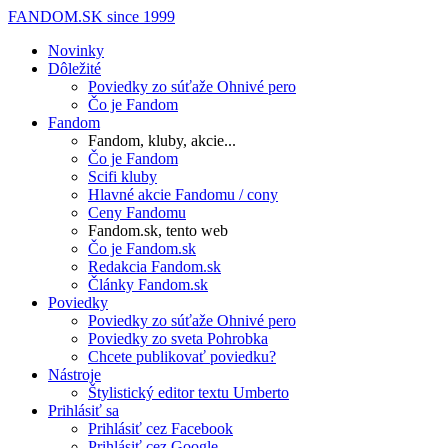
FANDOM.SK
since 1999
Novinky
Dôležité
Poviedky zo súťaže Ohnivé pero
Čo je Fandom
Fandom
Fandom, kluby, akcie...
Čo je Fandom
Scifi kluby
Hlavné akcie Fandomu / cony
Ceny Fandomu
Fandom.sk, tento web
Čo je Fandom.sk
Redakcia Fandom.sk
Články Fandom.sk
Poviedky
Poviedky zo súťaže Ohnivé pero
Poviedky zo sveta Pohrobka
Chcete publikovať poviedku?
Nástroje
Štylistický editor textu Umberto
Prihlásiť sa
Prihlásiť cez Facebook
Prihlásiť cez Google