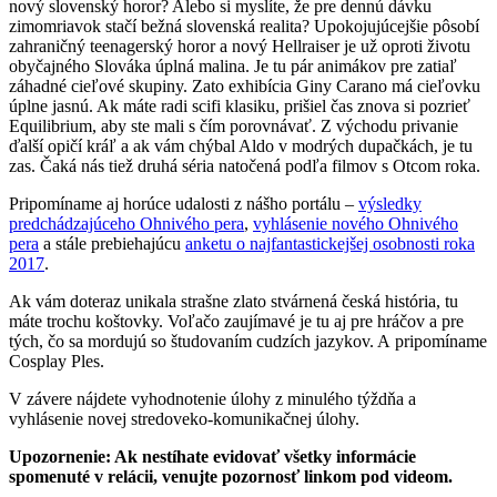
nový slovenský horor? Alebo si myslíte, že pre dennú dávku
zimomriavok stačí bežná slovenská realita? Upokojujúcejšie pôsobí
zahraničný teenagerský horor a nový Hellraiser je už oproti životu
obyčajného Slováka úplná malina. Je tu pár animákov pre zatiaľ
záhadné cieľové skupiny. Zato exhibícia Giny Carano má cieľovku
úplne jasnú. Ak máte radi scifi klasiku, prišiel čas znova si pozrieť
Equilibrium, aby ste mali s čím porovnávať. Z východu privanie
ďalší opičí kráľ a ak vám chýbal Aldo v modrých dupačkách, je tu
zas. Čaká nás tiež druhá séria natočená podľa filmov s Otcom roka.
Pripomíname aj horúce udalosti z nášho portálu –
výsledky
predchádzajúceho Ohnivého pera
,
vyhlásenie nového Ohnivého
pera
a stále prebiehajúcu
anketu o najfantastickejšej osobnosti roka
2017
.
Ak vám doteraz unikala strašne zlato stvárnená česká história, tu
máte trochu koštovky. Voľačo zaujímavé je tu aj pre hráčov a pre
tých, čo sa mordujú so študovaním cudzích jazykov. A pripomíname
Cosplay Ples.
V závere nájdete vyhodnotenie úlohy z minulého týždňa a
vyhlásenie novej stredoveko-komunikačnej úlohy.
Upozornenie: Ak nestíhate evidovať všetky informácie
spomenuté v relácii, venujte pozornosť linkom pod videom.