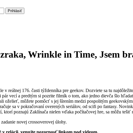
Prihlásiť
ázraka, Wrinkle in Time, Jsem br
e v reálnej 176. časti týždenníka pre geekov. Dozviete sa tu najdôležit
i pár vecí a predtým si pozrite filmík o tom, ako jedno dievča šlo hľadať
ali oželieť, môžete pomôcť s jej šírením medzi pospolitým geekovsk
uje sa v pokračovaní overených seriálov, od scifi po fantasy. Novinky
A tí, ktorí poznajú Zaklínača nielen vďaka počítačovej hre, sa môžu tešiť
 zadanie novej crossoverovej úlohy.
 v relácii, venujte pozornosť linkom pod videom.