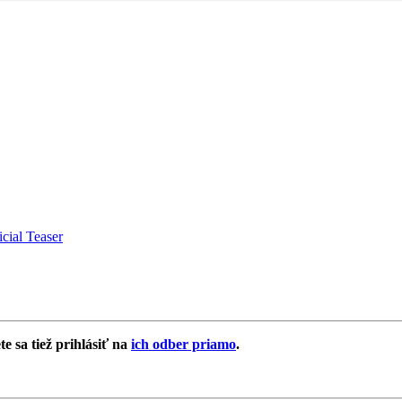
cial Teaser
e sa tiež prihlásiť na
ich odber priamo
.