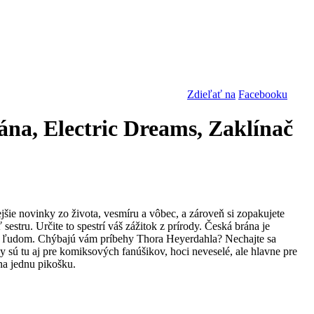
Zdieľať na
Facebooku
ána, Electric Dreams, Zaklínač
ejšie novinky zo života, vesmíru a vôbec, a zároveň si zopakujete
 sestru. Určite to spestrí váš zážitok z prírody. Česká brána je
ým ľudom. Chýbajú vám príbehy Thora Heyerdahla? Nechajte sa
 sú tu aj pre komiksových fanúšikov, hoci neveselé, ale hlavne pre
 na jednu pikošku.