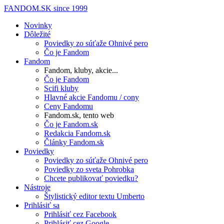
FANDOM.SK
since 1999
Novinky
Dôležité
Poviedky zo súťaže Ohnivé pero
Čo je Fandom
Fandom
Fandom, kluby, akcie...
Čo je Fandom
Scifi kluby
Hlavné akcie Fandomu / cony
Ceny Fandomu
Fandom.sk, tento web
Čo je Fandom.sk
Redakcia Fandom.sk
Články Fandom.sk
Poviedky
Poviedky zo súťaže Ohnivé pero
Poviedky zo sveta Pohrobka
Chcete publikovať poviedku?
Nástroje
Štylistický editor textu Umberto
Prihlásiť sa
Prihlásiť cez Facebook
Prihlásiť cez Google