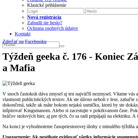
Klasické prihlásenie
Nová registrácia
Zabudli ste heslo?
Ochrana osobných údajov
Kontakt
Zdieľať na
Facebooku
Týždeň geeka č. 176 - Koniec Z
a Mafia
V snoch častokrát dáva zmysel aj ten najväčší nezmysel. Vítame vás al
vlastnosti publicistických textov. Ak ste dávno neboli v lese, zabaľte s
dokončená, takže ak máte bokom nejakú sumičku, ktorú by ste dokáz
inšpirovať Kingsmanom. Alebo si zacestujte v pokrkvanom čase. Pokrač
hráčov stolových hier, aj pre tých, čo sa radi pripájajú na elektriku. 
Na konci je vyhodnotenie časopriestorovej úlohy z minulého týždňa a
Upozornenie: Ak nestíhate evidovať všetky informácie spomenuté