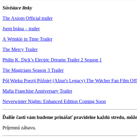
Súvisiace linky
The Axiom Official trailer
Jsem brána – trailer
A Wrinkle in Time Trailer
The Mercy Trailer
Philip K. Dick’s Electric Dreams Trailer 2 Season 1
The Magicians Season 3 Trailer
Pół Wieku Poezji Później (Alzur's Legacy) The Witcher Fan Film Offi
Mafia Franchise Anniversary Trailer
Neverwinter Nights: Enhanced Edition Coming Soon
Ďalšie časti vám budeme prinášať pravidelne každú stredu, môžet
Príjemnú zábavu.