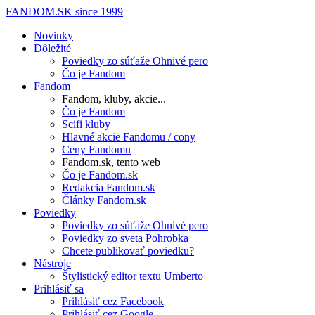
FANDOM.SK
since 1999
Novinky
Dôležité
Poviedky zo súťaže Ohnivé pero
Čo je Fandom
Fandom
Fandom, kluby, akcie...
Čo je Fandom
Scifi kluby
Hlavné akcie Fandomu / cony
Ceny Fandomu
Fandom.sk, tento web
Čo je Fandom.sk
Redakcia Fandom.sk
Články Fandom.sk
Poviedky
Poviedky zo súťaže Ohnivé pero
Poviedky zo sveta Pohrobka
Chcete publikovať poviedku?
Nástroje
Štylistický editor textu Umberto
Prihlásiť sa
Prihlásiť cez Facebook
Prihlásiť cez Google