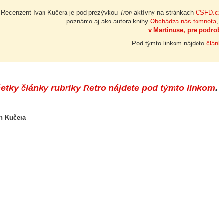
Recenzent Ivan Kučera je pod prezývkou
Tron
aktívny na stránkach
CSFD.c
poznáme aj ako autora knihy
Obchádza nás temnota
,
v Martinuse, pre podrob
Pod týmto linkom nájdete
člán
etky články rubriky Retro nájdete pod týmto linkom
.
n Kučera