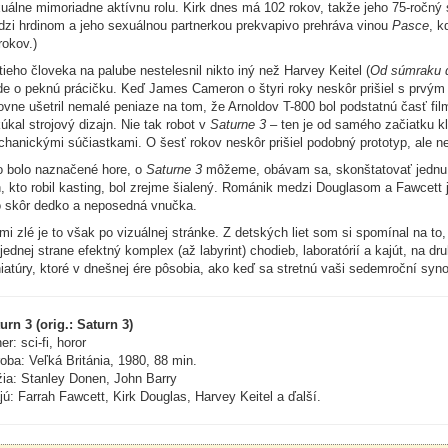
uálne mimoriadne aktívnu rolu. Kirk dnes má 102 rokov, takže jeho 75-ročný
zi hrdinom a jeho sexuálnou partnerkou prekvapivo prehráva vinou
Pasce
, k
rokov.)
tieho človeka na palube nestelesnil nikto iný než Harvey Keitel (
Od súmraku d
de o peknú prácičku. Keď James Cameron o štyri roky neskôr prišiel s prvý
ovne ušetril nemalé peniaze na tom, že Arnoldov T-800 bol podstatnú časť fi
úkal strojový dizajn. Nie tak robot v
Saturne 3
– ten je od samého začiatku kl
hanickými súčiastkami. O šesť rokov neskôr prišiel podobný prototyp, ale nep
 bolo naznačené hore, o
Saturne 3
môžeme, obávam sa, skonštatovať jednu ve
, kto robil kasting, bol zrejme šialený. Románik medzi Douglasom a Fawcett je
 skôr dedko a neposedná vnučka.
mi zlé je to však po vizuálnej stránke. Z detských liet som si spomínal na t
jednej strane efektný komplex (až labyrint) chodieb, laboratórií a kajút, na 
iatúry, ktoré v dnešnej ére pôsobia, ako keď sa stretnú vaši sedemroční syno
urn 3 (orig.: Saturn 3)
er: sci-fi, horor
oba: Veľká Británia, 1980, 88 min.
ia: Stanley Donen, John Barry
jú: Farrah Fawcett, Kirk Douglas, Harvey Keitel a ďalší.