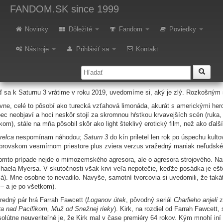
etro: Saturn 3
FANDOM.SK
since 1999
Novinky
Dôležité
Fandom
Poviedky
Nástroje
Prihlásiť sa
Kontakt
ot vs.
Michael
Kirk Douglas.
ste narodení na začiatku 80-tych rokov, tak Saturn 3 je zrejme jedným z
tých
na ne nejako detailne nespomínate. Hlboko vám utkveli v pamäti, napríklad a
názov. Doslova.
 sa k Saturnu 3 vrátime v roku 2019, uvedomíme si, aký je zlý. Rozkošným s
vne, celé to pôsobí ako turecká vzťahová limonáda, akurát s americkými her
ec neobjaví a hoci neskôr stojí za skromnou hŕstkou krvavejších scén (ruka, 
kom), stále na mňa pôsobil skôr ako light šteklivý erotický film, než ako ďalš
relca
nespomínam náhodou;
Saturn 3
do kín priletel len rok po úspechu kult
brovskom vesmírnom priestore plus zviera verzus vražedný maniak neľudské
omto prípade nejde o mimozemského agresora, ale o agresora strojového. N
haela Myersa. V skutočnosti však krvi veľa nepotečie, keďže posádka je eš
á). Mne osobne to nevadilo. Navyše, samotní tvorcovia si uvedomili, že takát
 – a je po všetkom).
redný pár hrá Farrah Fawcett (
Loganov útek
, pôvodný seriál
Charlieho anjeli
z
ra nad Pacifikom, Muž od Snežnej rieky
). Kirk, na rozdiel od Farrah Fawcett,
olútne neuveriteľné je, že Kirk mal v čase premiéry 64 rokov. Kým mnohí iní 