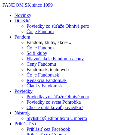
FANDOM.SK
since 1999
Novinky
Dôležité
Poviedky zo súťaže Ohnivé pero
Čo je Fandom
Fandom
Fandom, kluby, akcie...
Čo je Fandom
Scifi kluby
Hlavné akcie Fandomu / cony
Ceny Fandomu
Fandom.sk, tento web
Čo je Fandom.sk
Redakcia Fandom.sk
Články Fandom.sk
Poviedky
Poviedky zo súťaže Ohnivé pero
Poviedky zo sveta Pohrobka
Chcete publikovať poviedku?
Nástroje
Štylistický editor textu Umberto
Prihlásiť sa
Prihlásiť cez Facebook
Prihlásiť cez Google