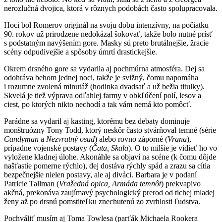
nerozlučná dvojica, ktorá v rôznych podobách často spolupracovala.
Hoci bol Romerov originál na svoju dobu intenzívny, na počiatku
90. rokov už prirodzene nedokázal šokovať, takže bolo nutné prísť
s podstatným navýšením gore. Masky sú preto brutálnejšie, žracie
scény odpudivejšie a spôsoby úmrtí drastickejšie.
Okrem drsného gore sa vydarila aj pochmúrna atmosféra. Dej sa
odohráva behom jednej noci, takže je svižný, čomu napomáha
i rozumne zvolená minutáž (hodinka dvadsať a už bežia titulky).
Skvelá je tiež výprava odľahlej farmy v obkľúčení polí, lesov a
ciest, po ktorých nikto nechodí a tak vám nemá kto pomôcť.
Parádne sa vydaril aj kasting, ktorému bez debaty dominuje
monštruózny Tony Todd, ktorý neskôr často stvárňoval temné (série
Candyman
a
Nezvratný osud
) alebo rovno záporné (
Vrana
),
prípadne vojenské postavy (
Čata, Skala
). O to milšie je vidieť ho vo
vyložene kladnej úlohe. Akonáhle sa objaví na scéne (k čomu dôjde
našťastie pomerne rýchlo), dej dostáva rýchly spád a zrazu sa cítia
bezpečnejšie nielen postavy, ale aj diváci. Barbara je v podaní
Patricie Tallman (
Vražedná opica, Armáda temnôt
) prekvapivo
akčná, prekonáva zaujímavý psychologický prerod od tichej mladej
ženy až po drsnú pomstiteľku znechutenú zo zvrhlosti ľudstva.
Pochváliť musím aj Toma Towlesa (parťák Michaela Rookera