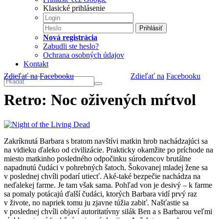
Klasické prihlásenie
Prihlásiť
Nová registrácia
Zabudli ste heslo?
Ochrana osobných údajov
Kontakt
Zdieľať na
Facebooku
Zdieľať na
Facebooku
Retro: Noc oživených mŕtvol
Zakríknutá Barbara s bratom navštívi matkin hrob nachádzajúci sa
na vidieku ďaleko od civilizácie. Prakticky okamžite po príchode na
miesto matkinho posledného odpočinku súrodencov brutálne
napadnutú čudáci v pohrebných šatoch. Šokovanej mladej žene sa
v poslednej chvíli podarí utiecť. Aké-také bezpečie nachádza na
neďalekej farme. Je tam však sama. Pohľad von je desivý – k farme
sa pomaly potácajú ďalší čudáci, ktorých Barbara vidí prvý raz
v živote, no napriek tomu ju zjavne túžia zabiť. Našťastie sa
v poslednej chvíli objaví autoritatívny silák Ben a s Barbarou veľmi