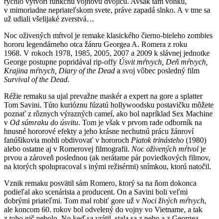
rýchlo vytvorí funkčnú vojnovú dvojicu. Avšak tam vonku,
v mimoriadne nepriateľskom svete, práve zapadá slnko. A v tme sa
už udiali všelijaké zverstvá…
Noc oživených mŕtvol je remake klasického čierno-bieleho zombies
hororu legendárneho otca žánru Georgea A. Romera z roku
1968. V rokoch 1978, 1985, 2005, 2007 a 2009 k slávnej jednotke
George postupne popridával rip-offy
Úsvit mŕtvych, Deň mŕtvych,
Krajina mŕtvych, Diary of the Dead
a svoj vôbec posledný film
Survival of the Dead
.
Réžie remaku sa ujal prevažne maskér a expert na gore a splatter
Tom Savini. Túto kurióznu fúzatú hollywoodsku postavičku môžete
poznať z rôznych výrazných cameí, ako bol napríklad Sex Machine
v
Od súmraku do úsvitu
. Tom je však v prvom rade odborník na
hnusné hororové efekty a jeho krásne nechutnú prácu žánroví
fanúšikovia mohli obdivovať v hororoch
Piatok trinásteho
(1980)
alebo ostatne aj v Romerovej filmografii.
Noc oživených mŕtvol
je
prvou a zároveň poslednou (ak nerátame pár poviedkových filmov,
na ktorých spolupracoval s inými režisérmi) snímkou, ktorú natočil.
Vznik remaku posvätil sám Romero, ktorý sa na ňom dokonca
podieľal ako scenárista a producent. On a Savini boli veľmi
dobrými priateľmi. Tom mal robiť gore už v
Noci živých mŕtvych
,
ale koncom 60. rokov bol odvelený do vojny vo Vietname, a tak
z toho nič nebolo. No keď sa vrátil, stala sa z neho a z Georgea