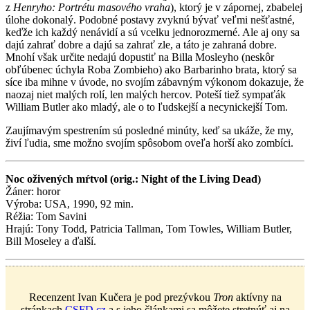
z
Henryho: Portrétu masového vraha
), ktorý je v zápornej, zbabelej
úlohe dokonalý. Podobné postavy zvyknú bývať veľmi nešťastné,
keďže ich každý nenávidí a sú vcelku jednorozmerné. Ale aj ony sa
dajú zahrať dobre a dajú sa zahrať zle, a táto je zahraná dobre.
Mnohí však určite nedajú dopustiť na Billa Mosleyho (neskôr
obľúbenec úchyla Roba Zombieho) ako Barbarinho brata, ktorý sa
síce iba mihne v úvode, no svojím zábavným výkonom dokazuje, že
naozaj niet malých rolí, len malých hercov. Poteší tiež sympaťák
William Butler ako mladý, ale o to ľudskejší a necynickejší Tom.
Zaujímavým spestrením sú posledné minúty, keď sa ukáže, že my,
živí ľudia, sme možno svojím spôsobom oveľa horší ako zombíci.
Noc oživených mŕtvol (orig.: Night of the Living Dead)
Žáner: horor
Výroba: USA, 1990, 92 min.
Réžia: Tom Savini
Hrajú: Tony Todd, Patricia Tallman, Tom Towles, William Butler,
Bill Moseley a ďalší.
Recenzent Ivan Kučera je pod prezývkou
Tron
aktívny na
stránkach
CSFD.cz
a s jeho článkami sa môžete stretnúť aj na