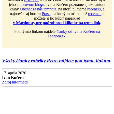
jeho
autorovom blogu
. Ivana Kučeru poznáme aj ako autora
knihy
Obchádza nás temnota
, na ktorú tu máme
recenziu
, a
najnovšie aj hororu
Prasa
, na ktorý tu máme tiež
recenziu
a
môžete si ho kúpiť napríklad
v Martinuse, pre podrobnosti kliknite na tento link
.
Pod týmto linkom nájdete
články od Ivana Kučeru na
Fandom.sk
.
Všetky články rubriky Retro nájdete pod týmto linkom
.
17. apríla 2020
Ivan Kučera
Zdroj informácií