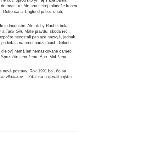
ercov, oproti ktorým aj slabá partia
 do myslí a sŕdc americkej mládeže konca
t. Dokonca aj Englund je bez chuti,
lo jednoduché. Ale ak by Rachel bola
r
a
Tank Girl
. Máte pravdu, škoda reči.
zpočte nezostali peniaze nazvyš, jednak
 podieľala na predchádzajúcich dieloch.
ých dielov) nemá len nemaskované cameo,
. Spoznáte jeho ženu. Áno. Mal ženu.
e nové postavy. Rok 1991 bol, čo sa
nie vlkolakov
… Zďaleka najkvalitnejším