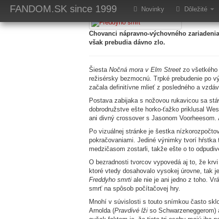
Retro: Freddyho s
FANDOM.SK
since 1999
Novinky
Dôležité
Chovanci nápravno-výchovného zariadenia
však prebudia dávno zlo.
Šiesta
Nočná mora v Elm Street
zo všetkého 
režisérsky bezmocnú. Trpké prebudenie po výd
začala definitívne mlieť z posledného a vzdá
Postava zabijaka s nožovou rukavicou sa stáv
dobrodružstve ešte horko-ťažko priklusal Wes
ani divný crossover s Jasonom Voorheesom. A
Po vizuálnej stránke je šestka nízkorozpočt
pokračovaniami. Jediné výnimky tvorí hŕstka tr
medzičasom zostarli, takže ešte o to odpudiv
O bezradnosti tvorcov vypovedá aj to, že krv
ktoré vtedy dosahovalo vysokej úrovne, tak je
Freddyho smrti
ale nie je ani jedno z toho. Vr
smrť na spôsob počítačovej hry.
Mnohí v súvislosti s touto snímkou často s
Arnolda (
Pravdivé lži
so Schwarzeneggerom) a e