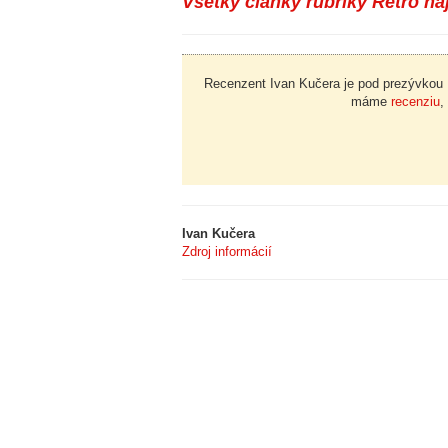
Všetky články rubriky Retro ná
Recenzent Ivan Kučera je pod prezývkou
máme
recenziu
,
Ivan Kučera
Zdroj informácií