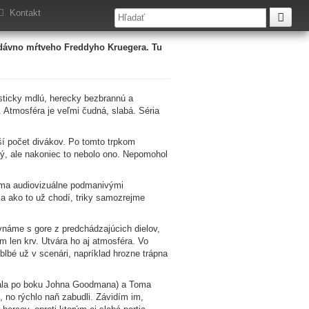
Kontakt
 dávno mŕtveho Freddyho Kruegera. Tu
sticky mdlú, herecky bezbrannú a
 Atmosféra je veľmi čudná, slabá. Séria
ší počet divákov. Po tomto trpkom
pý, ale nakoniec to nebolo ono. Nepomohol
náma audiovizuálne podmanivými
e a ako to už chodí, triky samozrejme
vnáme s gore z predchádzajúcich dielov,
m len krv. Utvára ho aj atmosféra. Vo
 blbé už v scenári, napríklad hrozne trápna
rala po boku Johna Goodmana) a Toma
, no rýchlo naň zabudli. Závidím im,