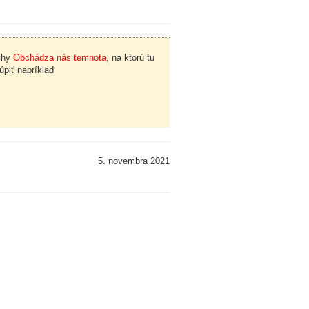
nihy
Obchádza nás temnota
, na ktorú tu
piť napríklad
5. novembra 2021