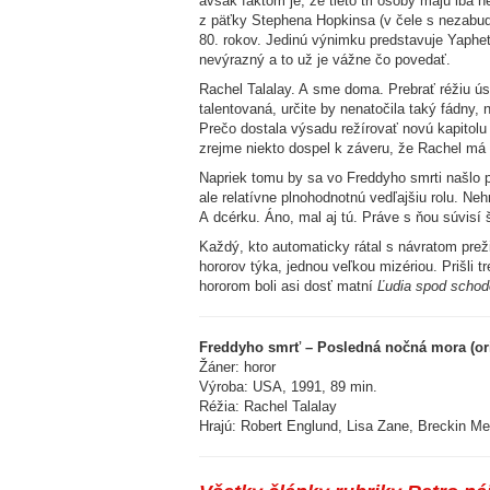
avšak faktom je, že tieto tri osoby majú iba
z päťky Stephena Hopkinsa (v čele s nezabu
80. rokov. Jedinú výnimku predstavuje Yaphet
nevýrazný a to už je vážne čo povedať.
Rachel Talalay. A sme doma. Prebrať réžiu ús
talentovaná, určite by nenatočila taký fádny,
Prečo dostala výsadu režírovať novú kapitol
zrejme niekto dospel k záveru, že Rachel má
Napriek tomu by sa vo Freddyho smrti našlo p
ale relatívne plnohodnotnú vedľajšiu rolu. 
A dcérku. Áno, mal aj tú. Práve s ňou súvisí š
Každý, kto automaticky rátal s návratom prež
hororov týka, jednou veľkou mizériou. Prišli t
hororom boli asi dosť matní
Ľudia spod scho
Freddyho smrť – Posledná nočná mora (ori
Žáner: horor
Výroba: USA, 1991, 89 min.
Réžia: Rachel Talalay
Hrajú: Robert Englund, Lisa Zane, Breckin Me