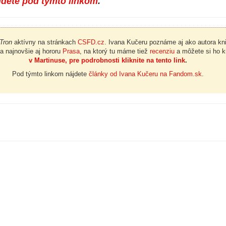
jdete pod týmto linkom
.
Tron
aktívny na stránkach
CSFD.cz
. Ivana Kučeru poznáme aj ako autora k
 a najnovšie aj hororu
Prasa
, na ktorý tu máme tiež
recenziu
a môžete si ho kú
v Martinuse, pre podrobnosti kliknite na tento link
.
Pod týmto linkom nájdete
články od Ivana Kučeru na Fandom.sk
.