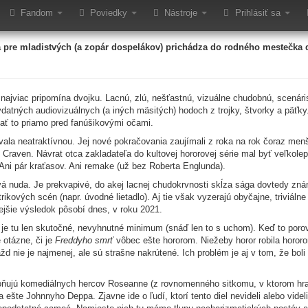
mrť – Posledná nočná mora
Fandom
Poviedky
Nástroje
Prihlásiť sa
 pre mladistvých (a zopár dospelákov) prichádza do rodného mestečka
najviac pripomína dvojku. Lacnú, zlú, nešťastnú, vizuálne chudobnú, scenári
atných audiovizuálnych (a iných mäsitých) hodoch z trojky, štvorky a päťky.
vať to priamo pred fanúšikovými očami.
ala neatraktívnou. Jej nové pokračovania zaujímali z roka na rok čoraz men
 Craven. Návrat otca zakladateľa do kultovej hororovej série mal byť veľkole
ni pár kraťasov. Ani remake (už bez Roberta Englunda).
ová nuda. Je prekvapivé, do akej lacnej chudokrvnosti skĺza sága dovtedy z
ikových scén (napr. úvodné lietadlo). Aj tie však vyzerajú obyčajne, triviáln
ejšie výsledok pôsobí dnes, v roku 2021.
i je tu len skutočné, nevyhnutné minimum (snáď len to s uchom). Keď to poro
 otázne, či je
Freddyho smrť
vôbec ešte hororom. Niežeby horor robila hororo
ážd nie je najmenej, ale sú strašne nakrútené. Ich problém je aj v tom, že boli
kloňujú komediálnych hercov Roseanne (z rovnomenného sitkomu, v ktorom h
šte Johnnyho Deppa. Zjavne ide o ľudí, ktorí tento diel nevideli alebo videli