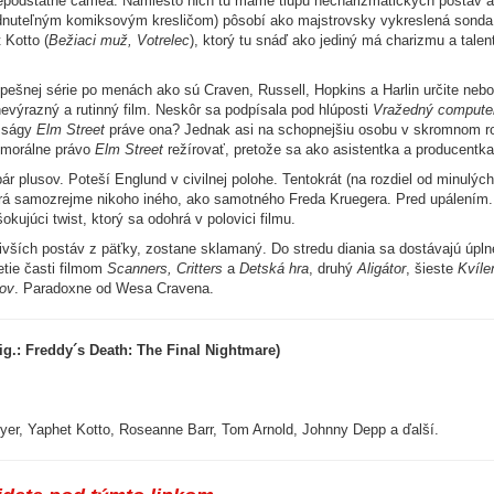
 nepodstatné cameá. Namiesto nich tu máme tlupu necharizmatických postáv a h
dnuteľným komiksovým kresličom) pôsobí ako majstrovsky vykreslená sonda
 Kotto (
Bežiaci muž, Votrelec
), ktorý tu snáď ako jediný má charizmu a talen
pešnej série po menách ako sú Craven, Russell, Hopkins a Harlin určite nebo
 nevýrazný a rutinný film. Neskôr sa podpísala pod hlúposti
Vražedný compute
u ságy
Elm Street
práve ona? Jednak asi na schopnejšiu osobu v skromnom ro
 morálne právo
Elm Street
režírovať, pretože sa ako asistentka a producentka
ár plusov. Poteší Englund v civilnej polohe. Tentokrát (na rozdiel od minul
Nehrá samozrejme nikoho iného, ako samotného Freda Kruegera. Pred upálením
okujúci twist, ktorý sa odohrá v polovici filmu.
ivších postáv z päťky, zostane sklamaný. Do stredu diania sa dostávajú úpln
retie časti filmom
Scanners, Critters
a
Detská hra
, druhý
Aligátor
, šieste
Kvíle
dov
. Paradoxne od Wesa Cravena.
g.: Freddy´s Death: The Final Nightmare)
yer, Yaphet Kotto, Roseanne Barr, Tom Arnold, Johnny Depp a ďalší.