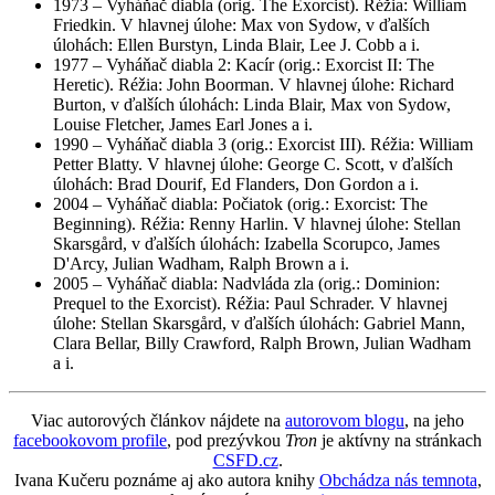
1973 – Vyháňač diabla (orig. The Exorcist). Réžia: William
Friedkin. V hlavnej úlohe: Max von Sydow, v ďalších
úlohách: Ellen Burstyn, Linda Blair, Lee J. Cobb a i.
1977 – Vyháňač diabla 2: Kacír (orig.: Exorcist II: The
Heretic). Réžia: John Boorman. V hlavnej úlohe: Richard
Burton, v ďalších úlohách: Linda Blair, Max von Sydow,
Louise Fletcher, James Earl Jones a i.
1990 – Vyháňač diabla 3 (orig.: Exorcist III). Réžia: William
Petter Blatty. V hlavnej úlohe: George C. Scott, v ďalších
úlohách: Brad Dourif, Ed Flanders, Don Gordon a i.
2004 – Vyháňač diabla: Počiatok (orig.: Exorcist: The
Beginning). Réžia: Renny Harlin. V hlavnej úlohe: Stellan
Skarsgård, v ďalších úlohách: Izabella Scorupco, James
D'Arcy, Julian Wadham, Ralph Brown a i.
2005 – Vyháňač diabla: Nadvláda zla (orig.: Dominion:
Prequel to the Exorcist). Réžia: Paul Schrader. V hlavnej
úlohe: Stellan Skarsgård, v ďalších úlohách: Gabriel Mann,
Clara Bellar, Billy Crawford, Ralph Brown, Julian Wadham
a i.
Viac autorových článkov nájdete na
autorovom blogu
, na jeho
facebookovom profile
, pod prezývkou
Tron
je aktívny na stránkach
CSFD.cz
.
Ivana Kučeru poznáme aj ako autora knihy
Obchádza nás temnota
,