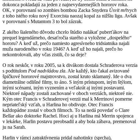
dokonca pokladajú za jeden z najnevydarenejších hororov roka.
OK, v porovnaní so zombies bombou Zacka Snydera
Úsvit mŕtvych
z toho istého roku nový Exorcista naozaj kopal za nižšiu ligu. Avšak
v porovnaní s Mutantom 3 to bol zázrak.
Z akého šialeného dôvodu chcelo štúdio nalákať puberťákov na
prequel legendárneho, desaťročia starého a vyložene „dospelého“
hororu? A keď už, prečo namiesto agresívneho tridsiatnika najali
muža narodeného v roku 1946? A keď už ho najali, prečo ho
nekontrolovali, aby včas zistili, čo sa deje?
O rok neskôr, v roku 2005, sa k divákom dostala Schraderova verzia
s podtitulom
Pod nadvládou zla
. Ale každý, kto čakal avizované
špičkové hororové majstrovstvo, zostal kruto sklamaný. Ide o dva
diametrálne odlišné filmy, to áno. S iným prístupom, iným štýlom,
inými scénami, iným vyznením a veľakrát aj inými postavami.
Niektoré nápady zostali zachované v oboch verziách, niektoré nie.
Kým otec Francis v Schraderovej verzii mal k Merrinovi pomerne
nepriateľský vzťah, u Harlina ho obdivuje. Otec Francis
každopádne zostal v oboch filmoch. To sa nedá povedať o Clare
Bellar ako doktorke Rachel. Hoci aj u Harlina má Merrin spojenca
v lekárke, Harlin postavu preobsadil a aby bola zábava, premenoval
ju na Sarah.
Harlin v rámci zatraktívnenia pridal nahotinky (sprcha),