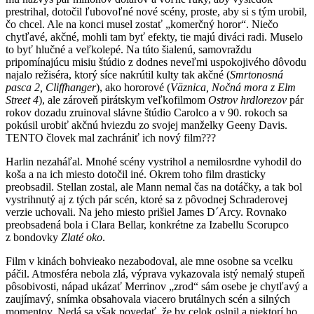
prestrihal, dotočil ľubovoľné nové scény, proste, aby si s tým urobil,
čo chcel. Ale na konci musel zostať „komerčný horor“. Niečo
chytľavé, akčné, mohli tam byť efekty, tie majú diváci radi. Muselo
to byť hlučné a veľkolepé. Na túto šialenú, samovraždu
pripomínajúcu misiu štúdio z dodnes neveľmi uspokojivého dôvodu
najalo režiséra, ktorý síce nakrútil kulty tak akčné (
Smrtonosná
pasca 2, Cliffhanger
), ako hororové (
Väznica, Nočná mora z Elm
Street 4
), ale zároveň pirátskym veľkofilmom
Ostrov hrdlorezov
pár
rokov dozadu zruinoval slávne štúdio Carolco a v 90. rokoch sa
pokúsil urobiť akčnú hviezdu zo svojej manželky Geeny Davis.
TENTO človek mal zachrániť ich nový film???
Harlin nezaháľal. Mnohé scény vystrihol a nemilosrdne vyhodil do
koša a na ich miesto dotočil iné. Okrem toho film drasticky
preobsadil. Stellan zostal, ale Mann nemal čas na dotáčky, a tak bol
vystrihnutý aj z tých pár scén, ktoré sa z pôvodnej Schraderovej
verzie uchovali. Na jeho miesto prišiel James D´Arcy. Rovnako
preobsadená bola i Clara Bellar, konkrétne za Izabellu Scorupco
z bondovky
Zlaté oko
.
Film v kinách bohvieako nezabodoval, ale mne osobne sa vcelku
páčil. Atmosféra nebola zlá, výprava vykazovala istý nemalý stupeň
pôsobivosti, nápad ukázať Merrinov „zrod“ sám osebe je chytľavý a
zaujímavý, snímka obsahovala viacero brutálnych scén a silných
momentov. Nedá sa však povedať, že by celok oslnil a niektorí ho