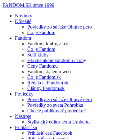
FANDOM.SK
since 1999
Novinky
Dôležité
Poviedky zo súťaže Ohnivé pero
Čo je Fandom
Fandom
Fandom, kluby, akcie...
Čo je Fandom
Scifi kluby
Hlavné akcie Fandomu / cony
Ceny Fandomu
Fandom.sk, tento web
Čo je Fandom.sk
Redakcia Fandom.sk
Články Fandom.sk
Poviedky
Poviedky zo súťaže Ohnivé pero
Poviedky zo sveta Pohrobka
Chcete publikovať poviedku?
Nástroje
Štylistický editor textu Umberto
Prihlásiť sa
Prihlásiť cez Facebook
Prihlásiť cez Google