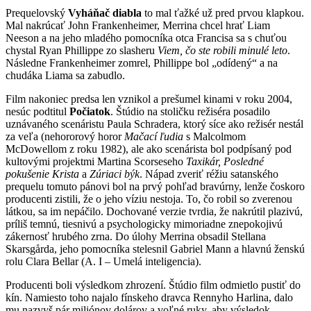
Prequelovský
Vyháňač diabla
to mal ťažké už pred prvou klapkou.
Mal nakrúcať John Frankenheimer, Merrina chcel hrať Liam
Neeson a na jeho mladého pomocníka otca Francisa sa s chuťou
chystal Ryan Phillippe zo slasheru
Viem, čo ste robili minulé leto
.
Následne Frankenheimer zomrel, Phillippe bol „odídený“ a na
chudáka Liama sa zabudlo.
Film nakoniec predsa len vznikol a prešumel kinami v roku 2004,
nesúc podtitul
Počiatok
. Štúdio na stoličku režiséra posadilo
uznávaného scenáristu Paula Schradera, ktorý síce ako režisér nestál
za veľa (nehororový horor
Mačací ľudia
s Malcolmom
McDowellom z roku 1982), ale ako scenárista bol podpísaný pod
kultovými projektmi Martina Scorseseho
Taxikár, Posledné
pokušenie Krista
a
Zúriaci býk
. Nápad zveriť réžiu satanského
prequelu tomuto pánovi bol na prvý pohľad bravúrny, lenže čoskoro
producenti zistili, že o jeho víziu nestoja. To, čo robil so zverenou
látkou, sa im nepáčilo. Dochované verzie tvrdia, že nakrútil plazivú,
príliš temnú, tiesnivú a psychologicky mimoriadne znepokojivú
zákernosť hrubého zrna. Do úlohy Merrina obsadil Stellana
Skarsgårda, jeho pomocníka stelesnil Gabriel Mann a hlavnú ženskú
rolu Clara Bellar (A. I – Umelá inteligencia).
Producenti boli výsledkom zhrození. Štúdio film odmietlo pustiť do
kín. Namiesto toho najalo fínskeho dravca Rennyho Harlina, dalo
mu nazvyš pár miliónov dolárov a voľné ruky, aby výsledok