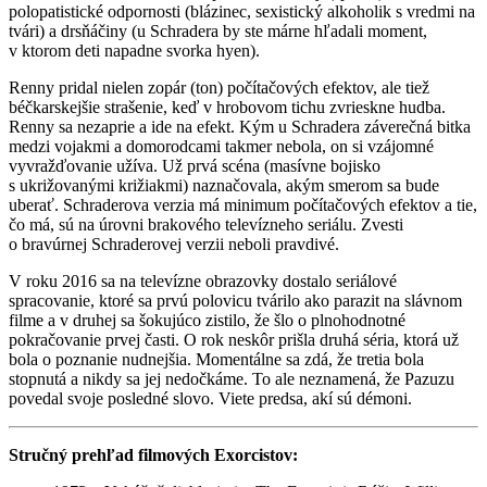
polopatistické odpornosti (blázinec, sexistický alkoholik s vredmi na
tvári) a drsňáčiny (u Schradera by ste márne hľadali moment,
v ktorom deti napadne svorka hyen).
Renny pridal nielen zopár (ton) počítačových efektov, ale tiež
béčkarskejšie strašenie, keď v hrobovom tichu zvrieskne hudba.
Renny sa nezaprie a ide na efekt. Kým u Schradera záverečná bitka
medzi vojakmi a domorodcami takmer nebola, on si vzájomné
vyvražďovanie užíva. Už prvá scéna (masívne bojisko
s ukrižovanými križiakmi) naznačovala, akým smerom sa bude
uberať. Schraderova verzia má minimum počítačových efektov a tie,
čo má, sú na úrovni brakového televízneho seriálu. Zvesti
o bravúrnej Schraderovej verzii neboli pravdivé.
V roku 2016 sa na televízne obrazovky dostalo seriálové
spracovanie, ktoré sa prvú polovicu tvárilo ako parazit na slávnom
filme a v druhej sa šokujúco zistilo, že šlo o plnohodnotné
pokračovanie prvej časti. O rok neskôr prišla druhá séria, ktorá už
bola o poznanie nudnejšia. Momentálne sa zdá, že tretia bola
stopnutá a nikdy sa jej nedočkáme. To ale neznamená, že Pazuzu
povedal svoje posledné slovo. Viete predsa, akí sú démoni.
Stručný prehľad filmových Exorcistov: