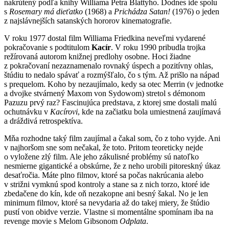
nakrútený podľa knihy Williama Petra Blattyho. Dodnes ide spolu
s
Rosemary má dieťatko
(1968) a
Prichádza Satan!
(1976) o jeden
z najslávnejších satanských hororov kinematografie.
V roku 1977 dostal film Williama Friedkina neveľmi vydarené
pokračovanie s podtitulom
Kacír
. V roku 1990 pribudla trojka
režírovaná autorom knižnej predlohy osobne. Hoci žiadne
z pokračovaní nezaznamenalo rovnaký úspech a pozitívny ohlas,
štúdiu to nedalo spávať a rozmýšľalo, čo s tým. Až prišlo na nápad
s prequelom. Koho by nezaujímalo, kedy sa otec Merrin (v jednotke
a dvojke stvárnený Maxom von Sydowom) stretol s démonom
Pazuzu prvý raz? Fascinujúca predstava, z ktorej sme dostali malú
ochutnávku v
Kacírovi
, kde na začiatku bola umiestnená zaujímavá
a dráždivá retrospektíva.
Mňa rozhodne taký film zaujímal a čakal som, čo z toho vyjde. Ani
v najhoršom sne som nečakal, že toto. Pritom teoreticky nejde
o vyložene zlý film. Ale jeho zákulisné problémy sú natoľko
nesmierne gigantické a obskúrne, že z neho urobili pitoreskný úkaz
desaťročia. Máte plno filmov, ktoré sa počas nakrúcania alebo
v strižni vymknú spod kontroly a stane sa z nich torzo, ktoré ide
zbedačene do kín, kde oň nezakopne ani besný šakal. No je len
minimum filmov, ktoré sa nevydaria až do takej miery, že štúdio
pustí von obidve verzie. Vlastne si momentálne spomínam iba na
revenge movie s Melom Gibsonom
Odplata
.