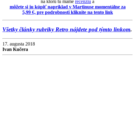
na ktorú tu máme
recenziu
a
môžete si ju kúpiť napríklad v Martinuse momentálne za
5,99 €, pre podrobnosti kliknite na tento link
Všetky články rubriky Retro nájdete pod týmto linkom
.
17. augusta 2018
Ivan Kučera