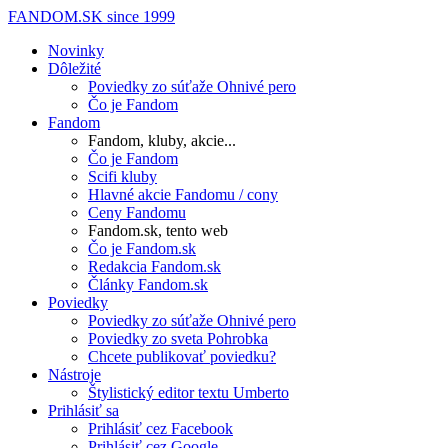
FANDOM.SK
since 1999
Novinky
Dôležité
Poviedky zo súťaže Ohnivé pero
Čo je Fandom
Fandom
Fandom, kluby, akcie...
Čo je Fandom
Scifi kluby
Hlavné akcie Fandomu / cony
Ceny Fandomu
Fandom.sk, tento web
Čo je Fandom.sk
Redakcia Fandom.sk
Články Fandom.sk
Poviedky
Poviedky zo súťaže Ohnivé pero
Poviedky zo sveta Pohrobka
Chcete publikovať poviedku?
Nástroje
Štylistický editor textu Umberto
Prihlásiť sa
Prihlásiť cez Facebook
Prihlásiť cez Google