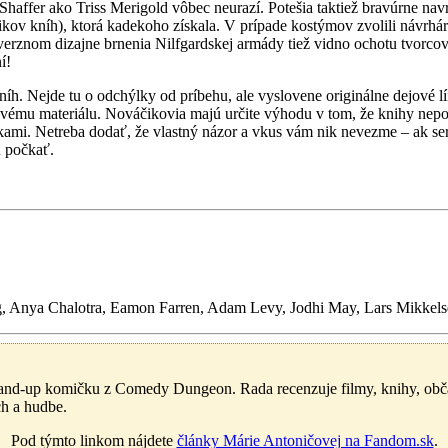
 Shaffer ako Triss Merigold vôbec neurazí. Potešia taktiež bravúrne nav
šikov kníh), ktorá kadekoho získala. V prípade kostýmov zvolili návrhár
verznom dizajne brnenia Nilfgardskej armády tiež vidno ochotu tvorco
í!
íh. Nejde tu o odchýlky od príbehu, ale vyslovene originálne dejové lí
jovému materiálu. Nováčikovia majú určite výhodu v tom, že knihy ne
kami. Netreba dodať, že vlastný názor a vkus vám nik nevezme – ak seri
u počkať.
g, Anya Chalotra, Eamon Farren, Adam Levy, Jodhi May, Lars Mikkels
d-up komičku z Comedy Dungeon. Rada recenzuje filmy, knihy, občas a
ch a hudbe.
Pod týmto linkom nájdete
články Márie Antoničovej na Fandom.sk
.