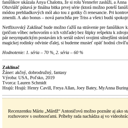
fanúšikov ukázala Anya Chalotra, že si rolu Yennefer zaslúži, a Anna
Obzvlášť pútavá je finálna bitka prvej série (ktorá možno poteší fanú
módou prehliadkových mól ako tou z gotiky či renesancie. Pri kontro
zmenili. A ako bonus – nová parochňa pre Triss a všetci budú spokojn
Netflixovský Zaklínač bude možno ťažší na strávenie pre fanúšikov kn
(pričom vôbec nehovorím o ich vzhľade) bez štipky rešpektu k zdro
pár nesympatickým postavám ich seriál osloví svojimi silnejšími strán
magickej rodinky odvinie ďalej, si budeme musieť opäť hodnú chvíľ
Hodnotenie: 1. séria – 70 %, 2. séria – 60 %
Zaklínač
Žáner: akčný, dobrodružný, fantasy
Výroba: USA, Poľsko, 2019
Tvorca: Lauren Schmidt
Hrajú: Hrajú: Henry Cavill, Freya Allan, Joey Batey, MyAnna Burin
Recenzentku Máriu „Márdž“ Antoničovú možno poznáte aj ako stan
rozhovorov s osobnosťami. Príbehy rada nachádza aj vo videohrá