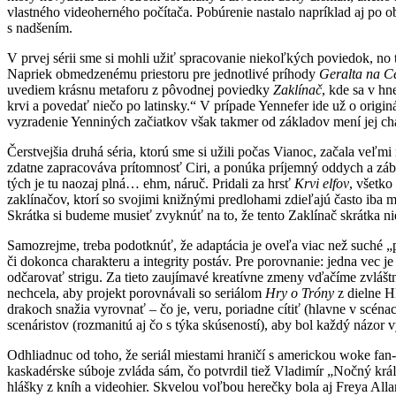
vlastného videoherného počítača. Pobúrenie nastalo napríklad aj po o
s nadšením.
V prvej sérii sme si mohli užiť spracovanie niekoľkých poviedok, no t
Napriek obmedzenému priestoru pre jednotlivé príhody
Geralta na C
uvediem krásnu metaforu z pôvodnej poviedky
Zaklínač
, kde sa v hn
krvi a povedať niečo po latinsky.“ V prípade Yennefer ide už o originá
vyzradenie Yenniných začiatkov však takmer od základov mení jej cha
Čerstvejšia druhá séria, ktorú sme si užili počas Vianoc, začala ve
zdatne zapracováva prítomnosť Ciri, a ponúka príjemný oddych a zábavu
tých je tu naozaj plná… ehm, náruč. Pridali za hrsť
Krvi elfov
, všetko
zaklínačov, ktorí so svojimi knižnými predlohami zdieľajú často iba m
Skrátka si budeme musieť zvyknúť na to, že tento Zaklínač skrátka ni
Samozrejme, treba podotknúť, že adaptácia je oveľa viac než suché „
či dokonca charakteru a integrity postáv. Pre porovnanie: jedna vec j
odčarovať strigu. Za tieto zaujímavé kreatívne zmeny vďačíme zvlášt
nechcela, aby projekt porovnávali so seriálom
Hry o Tróny
z dielne HB
drakoch snažia vyrovnať – čo je, veru, poriadne cítiť (hlavne v scé
scenáristov (rozmanitú aj čo s týka skúseností), aby bol každý názor 
Odhliadnuc od toho, že seriál miestami hraničí s americkou woke fan
kaskadérske súboje zvláda sám, čo potvrdil tiež Vladimír „Nočný kráľ
hlášky z kníh a videohier. Skvelou voľbou herečky bola aj Freya Allan