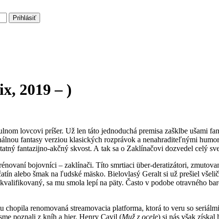
Prihlásiť
ix, 2019 – )
otulnom lovcovi príšer. Už len táto jednoduchá premisa zašklbe ušami
ginálnou fantasy verziou klasických rozprávok a nenahraditeľnými hu
atný fantazijno-akčný skvost. A tak sa o Zaklínačovi dozvedel celý sve
rénovaní bojovníci – zaklínači. Títo smrtiaci über-deratizátori, zmuto
čatín alebo šmak na ľudské mäsko. Bielovlasý Geralt si už prešiel vše
kvalifikovaný, sa mu smola lepí na päty. Často v podobe otravného bard
u chopila renomovaná streamovacia platforma, ktorá to veru so seriálmi
me poznali z kníh a hier. Henry Cavil (
Muž z ocele
) si nás však získ