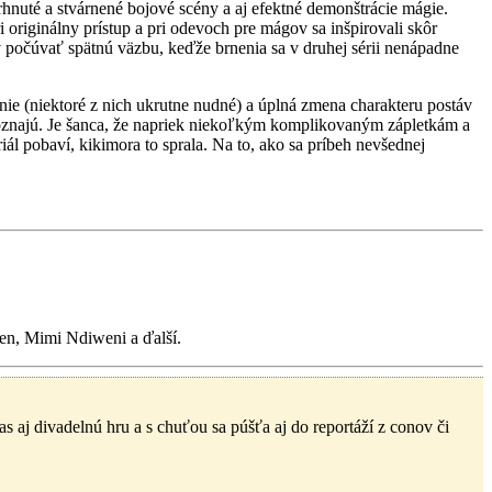
rhnuté a stvárnené bojové scény a aj efektné demonštrácie mágie.
i originálny prístup a pri odevoch pre mágov sa inšpirovali skôr
v počúvať spätnú väzbu, keďže brnenia sa v druhej sérii nenápadne
nie (niektoré z nich ukrutne nudné) a úplná zmena charakteru postáv
poznajú. Je šanca, že napriek niekoľkým komplikovaným zápletkám a
ál pobaví, kikimora to sprala. Na to, ako sa príbeh nevšednej
en, Mimi Ndiweni a ďalší.
j divadelnú hru a s chuťou sa púšťa aj do reportáží z conov či