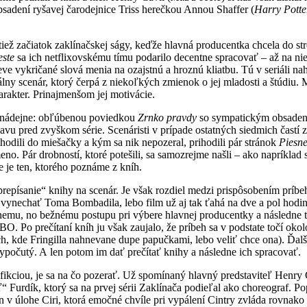
bsadení ryšavej čarodejnice Triss herečkou Annou Shaffer (
Harry Potte
iež začiatok zaklínačskej ságy, keďže hlavná producentka chcela do stred
este
sa ich netflixovskému tímu podarilo decentne spracovať – až na nie
eve vykričané slová menia na ozajstnú a hroznú kliatbu. Tú v seriáli n
lny scenár, ktorý čerpá z niekoľkých zmienok o jej mladosti a štúdiu. Men
rakter. Prinajmenšom jej motivácie.
ľmi nádejne: obľúbenou poviedkou
Zrnko pravdy
so sympatickým obsadení
 pred zvyškom série. Scenáristi v prípade ostatných siedmich častí zvo
 hodili do miešačky a kým sa nik nepozeral, prihodili pár stránok
Piesn
eno. Pár drobností, ktoré potešili, sa samozrejme našli – ako napríklad 
e je ten, ktorého poznáme z kníh.
prepísanie“ knihy na scenár. Je však rozdiel medzi prispôsobením príbe
e vynechať Toma Bombadila, lebo film už aj tak ťahá na dve a pol hodin
nemu, no bežnému postupu pri výbere hlavnej producentky a následne tí
O. Po prečítaní kníh ju však zaujalo, že príbeh sa v podstate točí okolo 
nach, kde Fringilla nahnevane dupe papučkami, lebo veliť chce ona). Ďa
vypočutý. A len potom im dať prečítať knihy a následne ich spracovať.
-fikciou, je sa na čo pozerať. Už spomínaný hlavný predstaviteľ Henry
“ Furdík, ktorý sa na prvej sérii Zaklínača podieľal ako choreograf. P
 v úlohe Ciri, ktorá emočné chvíle pri vypálení Cintry zvláda rovnako 