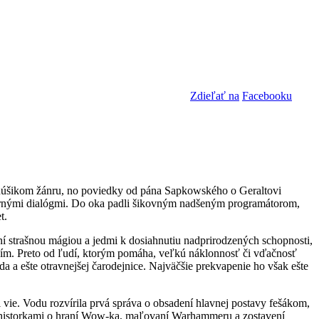
Zdieľať na
Facebooku
 fanúšikom žánru, no poviedky od pána Sapkowského o Geraltovi
mornými dialógmi. Do oka padli šikovným nadšeným programátorom,
t.
vaní strašnou mágiou a jedmi k dosiahnutiu nadprirodzených schopnosti,
ličím. Preto od ľudí, ktorým pomáha, veľkú náklonnosť či vďačnosť
a a ešte otravnejšej čarodejnice. Najväčšie prekvapenie ho však ešte
 vie. Vodu rozvírila prvá správa o obsadení hlavnej postavy fešákom,
al historkami o hraní Wow-ka, maľovaní Warhammeru a zostavení