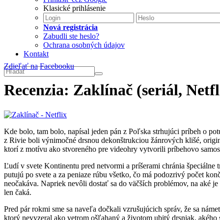
Klasické prihlásenie
Nová registrácia
Zabudli ste heslo?
Ochrana osobných údajov
Kontakt
Zdieľať na
Facebooku
Recenzia: Zaklínač (seriál, Netfl
Kde bolo, tam bolo, napísal jeden pán z Poľska strhujúci príbeh o p
z Rivie boli výnimočné drsnou dekonštrukciou žánrových klišé, ori
ktorí z motívu ako stvoreného pre videohry vytvorili príbehovo samost
Ľudí v svete Kontinentu pred netvormi a príšerami chránia špeciálne t
putujú po svete a za peniaze rúbu všetko, čo má podozrivý počet kon
neočakáva. Napriek nevôli dostať sa do väčších problémov, na aké je 
len čaká.
Pred pár rokmi sme sa naveľa dočkali vzrušujúcich správ, že sa námet
ktorý nevyzeral ako vetrom ošľahaný a životom ubitý drsniak, akého s