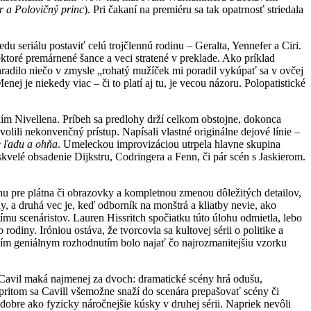
r a Polovičný princ
). Pri čakaní na premiéru sa tak opatrnosť striedala
u seriálu postaviť celú trojčlennú rodinu – Geralta, Yennefer a Ciri.
ktoré premárnené šance a veci stratené v preklade. Ako príklad
ahradilo niečo v zmysle „rohatý mužíček mi poradil vykúpať sa v ovčej
ej je niekedy viac – či to platí aj tu, je vecou názoru. Polopatistické
m Nivellena. Príbeh sa predlohy drží celkom obstojne, dokonca
lili nekonvenčný prístup. Napísali vlastné originálne dejové línie –
e ľadu a ohňa
. Umeleckou improvizáciou utrpela hlavne skupina
skvelé obsadenie Dijkstru, Codringera a Fenn, či pár scén s Jaskierom.
hu pre plátna či obrazovky a kompletnou zmenou dôležitých detailov,
y, a druhá vec je, keď odborník na monštrá a kliatby nevie, ako
mu scenáristov. Lauren Hissritch spočiatku túto úlohu odmietla, lebo
rodiny. Iróniou ostáva, že tvorcovia sa kultovej sérii o politike a
lším geniálnym rozhodnutím bolo najať čo najrozmanitejšiu vzorku
 Cavil maká najmenej za dvoch: dramatické scény hrá odušu,
opritom sa Cavill všemožne snaží do scenára prepašovať scény či
dobre ako fyzicky náročnejšie kúsky v druhej sérii. Napriek nevôli