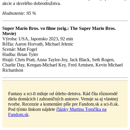
akcie a skvelého dobrodružstva.
Hodnotenie: 95 %
Super Mario Bros. vo filme (orig.: The Super Mario Bros.
Movie)
Výroba: USA, Japonsko 2023, 92 min
Réžia: Aaron Horvath, Michael Jelenic
Scenár: Matt Fogel
Hudba: Brian Tyler
Hrajú: Chris Pratt, Anna Taylor-Joy, Jack Black, Seth Rogen,
Charlie Day, Keegan-Michael Key, Fred Armisen, Kevin Michael
Richardson
Fantasy a sci-fi miluje od útleho detstva. Rád číta rôznorodé
diela domácich i zahraničných autorov. Venuje sa aj vlastnej
tvorbe. Recenzie a komentáre píše pre Fandom.sk a sci-fi.sk.
Pod týmto linkom nájdete
články Martina Tomčíka na
Fandom.sk
.