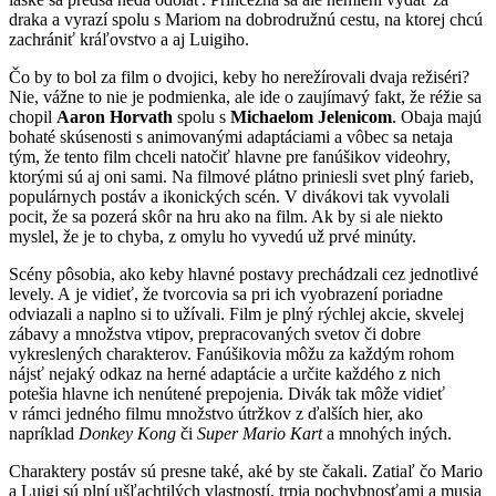
draka a vyrazí spolu s Mariom na dobrodružnú cestu, na ktorej chcú
zachrániť kráľovstvo a aj Luigiho.
Čo by to bol za film o dvojici, keby ho nerežírovali dvaja režiséri?
Nie, vážne to nie je podmienka, ale ide o zaujímavý fakt, že réžie sa
chopil
Aaron Horvath
spolu s
Michaelom Jelenicom
. Obaja majú
bohaté skúsenosti s animovanými adaptáciami a vôbec sa netaja
tým, že tento film chceli natočiť hlavne pre fanúšikov videohry,
ktorými sú aj oni sami. Na filmové plátno priniesli svet plný farieb,
populárnych postáv a ikonických scén. V divákovi tak vyvolali
pocit, že sa pozerá skôr na hru ako na film. Ak by si ale niekto
myslel, že je to chyba, z omylu ho vyvedú už prvé minúty.
Scény pôsobia, ako keby hlavné postavy prechádzali cez jednotlivé
levely. A je vidieť, že tvorcovia sa pri ich vyobrazení poriadne
odviazali a naplno si to užívali. Film je plný rýchlej akcie, skvelej
zábavy a množstva vtipov, prepracovaných svetov či dobre
vykreslených charakterov. Fanúšikovia môžu za každým rohom
nájsť nejaký odkaz na herné adaptácie a určite každého z nich
potešia hlavne ich nenútené prepojenia. Divák tak môže vidieť
v rámci jedného filmu množstvo útržkov z ďalších hier, ako
napríklad
Donkey Kong
či
Super Mario Kart
a mnohých iných.
Charaktery postáv sú presne také, aké by ste čakali. Zatiaľ čo Mario
a Luigi sú plní ušľachtilých vlastností, trpia pochybnosťami a musia