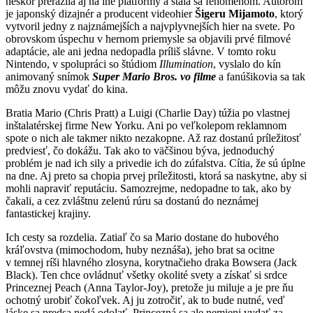
neskôr prerazila aj na iné platformy a stala sa fenoménom. Autorom
je japonský dizajnér a producent videohier
Šigeru Mijamoto
, ktorý
vytvoril jedny z najznámejších a najvplyvnejších hier na svete. Po
obrovskom úspechu v hernom priemysle sa objavili prvé filmové
adaptácie, ale ani jedna nedopadla príliš slávne. V tomto roku
Nintendo, v spolupráci so štúdiom
Illumination
, vyslalo do kín
animovaný snímok
Super Mario Bros. vo filme
a fanúšikovia sa tak
môžu znovu vydať do kina.
Bratia Mario (Chris Pratt) a Luigi (Charlie Day) túžia po vlastnej
inštalatérskej firme New Yorku. Ani po veľkolepom reklamnom
spote o nich ale takmer nikto nezakopne. Až raz dostanú príležitosť
predviesť, čo dokážu. Tak ako to väčšinou býva, jednoduchý
problém je nad ich sily a privedie ich do zúfalstva. Cítia, že sú úplne
na dne. Aj preto sa chopia prvej príležitosti, ktorá sa naskytne, aby si
mohli napraviť reputáciu. Samozrejme, nedopadne to tak, ako by
čakali, a cez zvláštnu zelenú rúru sa dostanú do neznámej
fantastickej krajiny.
Ich cesty sa rozdelia. Zatiaľ čo sa Mario dostane do hubového
kráľovstva (mimochodom, huby neznáša), jeho brat sa ocitne
v temnej ríši hlavného zlosyna, korytnačieho draka Bowsera (Jack
Black). Ten chce ovládnuť všetky okolité svety a získať si srdce
Princeznej Peach (Anna Taylor-Joy), pretože ju miluje a je pre ňu
ochotný urobiť čokoľvek. Aj ju zotročiť, ak to bude nutné, veď
láske sa predsa nedá odolať. Princezná sa ale nemieni vydať za