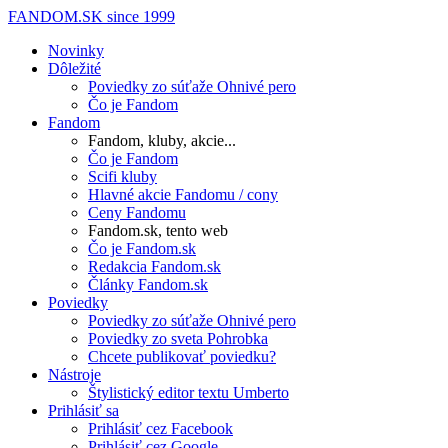
FANDOM.SK
since 1999
Novinky
Dôležité
Poviedky zo súťaže Ohnivé pero
Čo je Fandom
Fandom
Fandom, kluby, akcie...
Čo je Fandom
Scifi kluby
Hlavné akcie Fandomu / cony
Ceny Fandomu
Fandom.sk, tento web
Čo je Fandom.sk
Redakcia Fandom.sk
Články Fandom.sk
Poviedky
Poviedky zo súťaže Ohnivé pero
Poviedky zo sveta Pohrobka
Chcete publikovať poviedku?
Nástroje
Štylistický editor textu Umberto
Prihlásiť sa
Prihlásiť cez Facebook
Prihlásiť cez Google