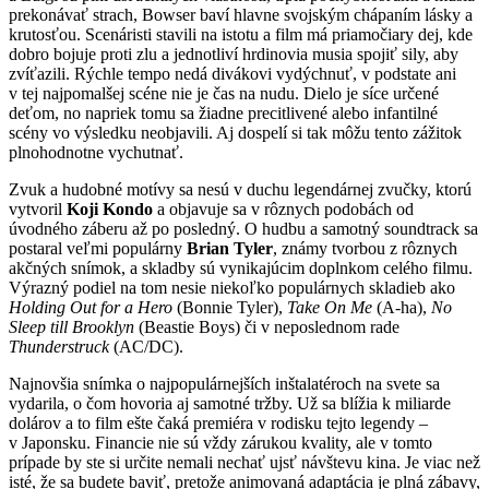
prekonávať strach, Bowser baví hlavne svojským chápaním lásky a
krutosťou. Scenáristi stavili na istotu a film má priamočiary dej, kde
dobro bojuje proti zlu a jednotliví hrdinovia musia spojiť sily, aby
zvíťazili. Rýchle tempo nedá divákovi vydýchnuť, v podstate ani
v tej najpomalšej scéne nie je čas na nudu. Dielo je síce určené
deťom, no napriek tomu sa žiadne precitlivené alebo infantilné
scény vo výsledku neobjavili. Aj dospelí si tak môžu tento zážitok
plnohodnotne vychutnať.
Zvuk a hudobné motívy sa nesú v duchu legendárnej zvučky, ktorú
vytvoril
Koji Kondo
a objavuje sa v rôznych podobách od
úvodného záberu až po posledný. O hudbu a samotný soundtrack sa
postaral veľmi populárny
Brian Tyler
, známy tvorbou z rôznych
akčných snímok, a skladby sú vynikajúcim doplnkom celého filmu.
Výrazný podiel na tom nesie niekoľko populárnych skladieb ako
Holding Out for a Hero
(Bonnie Tyler),
Take On Me
(A-ha),
No
Sleep till Brooklyn
(Beastie Boys) či v neposlednom rade
Thunderstruck
(AC/DC).
Najnovšia snímka o najpopulárnejších inštalatéroch na svete sa
vydarila, o čom hovoria aj samotné tržby. Už sa blížia k miliarde
dolárov a to film ešte čaká premiéra v rodisku tejto legendy –
v Japonsku. Financie nie sú vždy zárukou kvality, ale v tomto
prípade by ste si určite nemali nechať ujsť návštevu kina. Je viac než
isté, že sa budete baviť, pretože animovaná adaptácia je plná zábavy,