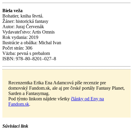
Biela veža
Bohatier, kniha štvrtá.
Žáner: historická fantasy
Autor: Juraj Červenák
Vydavateľstvo: Artis Omnis
Rok vydania: 2019
Ilustrácie a obálka: Michal Ivan
Počet strán: 306
Väzba: pevná s prebalom
ISBN: 978–80–8201–027–8
Recenzentka Erika Ena Adamcová píše recenzie pre
domovský Fandom.sk, ale aj pre české portály Fantasy Planet,
Sarden a Fantasymag.
Pod týmto linkom nájdete všetky
články od Eny na
Fandom.sk
.
Súvisiaci link