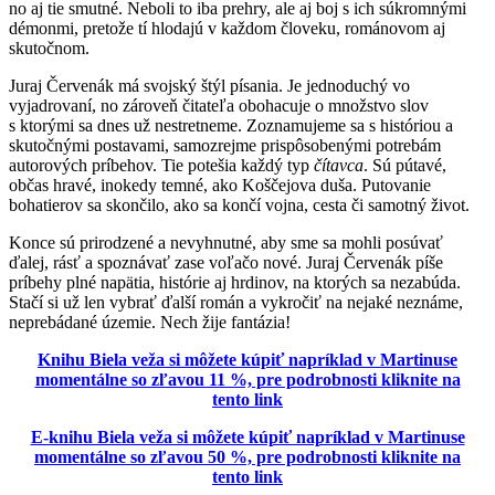
no aj tie smutné. Neboli to iba prehry, ale aj boj s ich súkromnými
démonmi, pretože tí hlodajú v každom človeku, románovom aj
skutočnom.
Juraj Červenák má svojský štýl písania. Je jednoduchý vo
vyjadrovaní, no zároveň čitateľa obohacuje o množstvo slov
s ktorými sa dnes už nestretneme. Zoznamujeme sa s históriou a
skutočnými postavami, samozrejme prispôsobenými potrebám
autorových príbehov. Tie potešia každý typ
čítavca
. Sú pútavé,
občas hravé, inokedy temné, ako Koščejova duša. Putovanie
bohatierov sa skončilo, ako sa končí vojna, cesta či samotný život.
Konce sú prirodzené a nevyhnutné, aby sme sa mohli posúvať
ďalej, rásť a spoznávať zase voľačo nové. Juraj Červenák píše
príbehy plné napätia, histórie aj hrdinov, na ktorých sa nezabúda.
Stačí si už len vybrať ďalší román a vykročiť na nejaké neznáme,
neprebádané územie. Nech žije fantázia!
Knihu Biela veža si môžete kúpiť napríklad v Martinuse
momentálne so zľavou 11 %, pre podrobnosti kliknite na
tento link
E-knihu Biela veža si môžete kúpiť napríklad v Martinuse
momentálne so zľavou 50 %, pre podrobnosti kliknite na
tento link