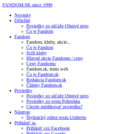
FANDOM.SK
since 1999
Novinky
Dôležité
Poviedky zo súťaže Ohnivé pero
Čo je Fandom
Fandom
Fandom, kluby, akcie...
Čo je Fandom
Scifi kluby
Hlavné akcie Fandomu / cony
Ceny Fandomu
Fandom.sk, tento web
Čo je Fandom.sk
Redakcia Fandom.sk
Články Fandom.sk
Poviedky
Poviedky zo súťaže Ohnivé pero
Poviedky zo sveta Pohrobka
Chcete publikovať poviedku?
Nástroje
Štylistický editor textu Umberto
Prihlásiť sa
Prihlásiť cez Facebook
Prihlásiť cez Google