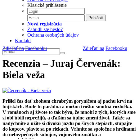
Klasické prihlásenie
Prihlásiť
Nová registrácia
Zabudli ste heslo?
Ochrana osobných údajov
Kontakt
Zdieľať na
Facebooku
Zdieľať na
Facebooku
Recenzia – Juraj Červenák:
Biela veža
Prišiel čas dať zbohom chrabrým goryničom aj pachu krvi na
bojiskách. Bude to parádna a možno trošku smutná rozlúčka.
V románoch aj živote to tak býva, že mnohí z tých, ktorých sme
si obľúbili neprežijú, a ďalším sa úplne zmení život. Takže sa
nadýchnite a užite si divokú jazdu po šírych stepiach, stúpajte
do kopcov, plavte sa po riekach. Vrhnite sa spoločne s hrdinami
do nebezpečných súbojov, vojnového zmätku a