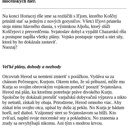
mocenských hier.
Na konci Horiacej ríše sme sa rozlúčili s Iľjom, ktorého Koščej
prinútil stať sa jedným z nových goryničov. Všetci Iľjovi priatelia
stoja mimo hlavného diania, s výnimkou Aljošu, ktorý slúži
Koščejovi z presvedčenia. Svjatoslav dobyl a vypálil Chazarskú ríšu
a postupne napĺňa všetky plány. Vojsko postupuje vpred a niet sily,
ktorá by ho dokázala zastaviť.
Naozaj?
Veľké plány, dohody a nezhody
Otcovrah Herod sa nemieni zmieriť s porážkou. Vydáva sa za
chánom Pečenegov, Kurjom. Okrem toho, že sú príbuzní, môže mu
Kurja so svojím obrovským vojskom pomôcť poraziť Svjatoslava.
Herod má plán, ku ktorému potrebuje práve divokého Kurju.
Spoločne by dokázali prerušiť varjažskú dobyvačnú výpravu a nikto
by netratil, získali by obaja. Prirodzene, Herod omnoho viac. Aby
získal trón svojho otca, upísal by dušu aj peklu. No Kurja je hádam
horší, než diabol. Vzájomný stret so Svjatoslavom sa blíži. Kto
zvíťazí, naplní svoje mocenské sny a pokladnicu. No zranenia a
zrady sa nevyhýbajú nikomu. Ani tým s modrou krvou.