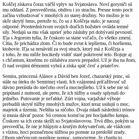
Koščej získava čoraz väčší vplyv na Svjatoslava. Noví goryniči sú
mu oddaní. Z presvedčenia, obdivu i zo strachu. Presne tento pocit
začína vzbudzovať v mnohých zo starej družiny. No možno je to
skôr skrytý hnus, pretože to, čo sa z Koščeja stalo, je naozaj
odporné. Prostredníctvom svojich dračích božstiev ovláda temné
sily. Nedajú sa mu však uprieť jeho zásluhy pri dobývaní pevností.
Iľja s Jegorom tušia, že čoskoro sa stane voľačo, čo všetko zmení.
Cítia, že prichádza zlom. Či to bude zvrat k lepšiemu, či horšiemu,
ktohovie. Iľja sa nenávidí za svoj strach, ktorý má z Koščeja a
z toho, že mu môže hocikedy vrátiť staré pokrivené telo. Bojuje aj
s chľastom, ktorému zo zúfalstva znovu prepadol. Už je iba na ňom,
či nad svojimi démonmi vyhrá a získa späť česť a priateľov.
Semira, princezná Alánov a Dávid ben Jozef, chazarský princ, sú
stále na úteku do Semirinej vlasti. Ich vzájomná príťažlivosť už
dávno prerástla do niečoho oveľa mocnejšieho. Už k sebe nie sú
pripútaní z nutnosti, ale preto, že ich túžby a osudy splynuli do
jedného. Putovanie je neľahké. Zúri vojna, varjažské výboje
prebudili skryté túžby mnohých mužov, ktorí teraz usilujú o moc,
majetok a územia. Neštítia sa ničoho. Dvaja mladí následníci trónov
si musia dávať pozor. Sú cennou korisťou pre hocijakého lumpa.
Čoskoro sa ich cesta skríži so Svjatoslavovou. Trvá dlho, pokým sa
presvedčia, že nie je hlúpym a krutým dobyvateľom, ale vládcom
s víziou, hoci poznačenou túžbou po pomste za predošlé zrady.
Obom utečencom ponúkne pomoc, samozrejme, že charita to