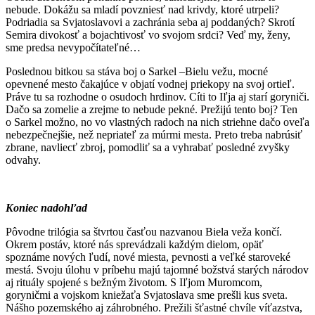
nebude. Dokážu sa mladí povzniesť nad krivdy, ktoré utrpeli?
Podriadia sa Svjatoslavovi a zachránia seba aj poddaných? Skrotí
Semira divokosť a bojachtivosť vo svojom srdci? Veď my, ženy,
sme predsa nevypočítateľné…
Poslednou bitkou sa stáva boj o Sarkel –Bielu vežu, mocné
opevnené mesto čakajúce v objatí vodnej priekopy na svoj ortieľ.
Práve tu sa rozhodne o osudoch hrdinov. Cíti to Iľja aj starí goryniči.
Dačo sa zomelie a zrejme to nebude pekné. Prežijú tento boj? Ten
o Sarkel možno, no vo vlastných radoch na nich striehne dačo oveľa
nebezpečnejšie, než nepriateľ za múrmi mesta. Preto treba nabrúsiť
zbrane, navliecť zbroj, pomodliť sa a vyhrabať posledné zvyšky
odvahy.
Koniec nadohľad
Pôvodne trilógia sa štvrtou časťou nazvanou Biela veža končí.
Okrem postáv, ktoré nás sprevádzali každým dielom, opäť
spoznáme nových ľudí, nové miesta, pevnosti a veľké staroveké
mestá. Svoju úlohu v príbehu majú tajomné božstvá starých národov
aj rituály spojené s bežným životom. S Iľjom Muromcom,
goryničmi a vojskom kniežaťa Svjatoslava sme prešli kus sveta.
Nášho pozemského aj záhrobného. Prežili šťastné chvíle víťazstva,