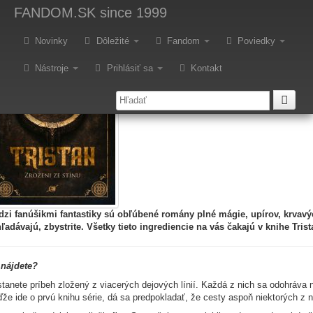
ecenzia – Jiří Dittrich: Tristan -
FANDOM.SK
since 1999
Novinky
Dôležité
Fandom
Poviedky
Nástroje
Prihlásiť sa
Kontakt
zi fanúšikmi fantastiky sú obľúbené romány plné mágie, upírov, krvavých
ľadávajú, zbystrite. Všetky tieto ingrediencie na vás čakajú v knihe Trist
 nájdete?
tanete príbeh zložený z viacerých dejových línií. Každá z nich sa odohráva
že ide o prvú knihu série, dá sa predpokladať, že cesty aspoň niektorých z ni