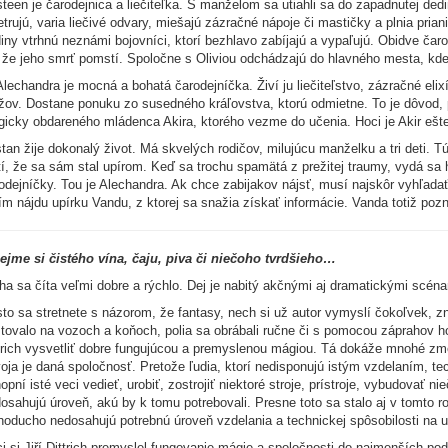
steen je čarodejnica a liečiteľka. S manželom sa utiahli sa do zapadnutej dedink
trujú, varia liečivé odvary, miešajú zázračné nápoje či mastičky a plnia pri
iny vtrhnú neznámi bojovníci, ktorí bezhlavo zabíjajú a vypaľujú. Obidve čar
 že jeho smrť pomstí. Spoločne s Oliviou odchádzajú do hlavného mesta, kd
Alechandra je mocná a bohatá čarodejníčka. Živí ju liečiteľstvo, zázračné elix
ov. Dostane ponuku zo susedného kráľovstva, ktorú odmietne. To je dôvod, p
icky obdareného mládenca Akira, ktorého vezme do učenia. Hoci je Akir ešte 
stan žije dokonalý život. Má skvelých rodičov, milujúcu manželku a tri deti. Tú
tí, že sa sám stal upírom. Keď sa trochu spamätá z prežitej traumy, vydá sa
odejníčky. Tou je Alechandra. Ak chce zabijakov nájsť, musí najskôr vyhľadať
ím nájdu upírku Vandu, z ktorej sa snažia získať informácie. Vanda totiž pozn
ejme si čistého vína, čaju, piva či niečoho tvrdšieho…
ha sa číta veľmi dobre a rýchlo. Dej je nabitý akčnými aj dramatickými scén
to sa stretnete s názorom, že fantasy, nech si už autor vymyslí čokoľvek, zn
tovalo na vozoch a koňoch, polia sa obrábali ručne či s pomocou záprahov ho
trich vysvetliť dobre fungujúcou a premyslenou mágiou. Tá dokáže mnohé zmeni
oja je daná spoločnosť. Pretože ľudia, ktorí nedisponujú istým vzdelaním,
opní isté veci vedieť, urobiť, zostrojiť niektoré stroje, prístroje, vybudovať
osahujú úroveň, akú by k tomu potrebovali. Presne toto sa stalo aj v tomto r
noducho nedosahujú potrebnú úroveň vzdelania a technickej spôsobilosti na ur
i si Jiří Dittrich premyslel fungovanie mágie a spoločnosti do najmenších p