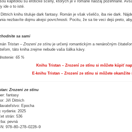
šou kapitolou sú erotické scény, ktorých je v románe naozaj požehnane. Avša
y ide o to isté.
í Dittrich knihu tituluje dark fantasy. Román je však všeličo, iba nie dark. 
ania nezbavíte dojmu akejsi povrchnosti. Pocitu, že sa tie veci dejú preto, ab
zhodnite sa sami
mán
Tristan – Zrození ze stínu
je určený romantickým a nenáročným čitateľom.
ateľom, táto kniha zrejme nebude vaša šálka kávy.
notenie: 65 %
Knihu Tristan – Zrození ze stínu si môžete kúpiť napr
E-knihu Tristan – Zrození ze stínu si môžete okamžite s
stan: Zrozeni ze stínu
er: fantasy
or: Jiří Dittrich
avateľstvo: Epocha
 vydania: 2025
et strán: 536
ba: pevná
BN: 978–80–278–0228–9