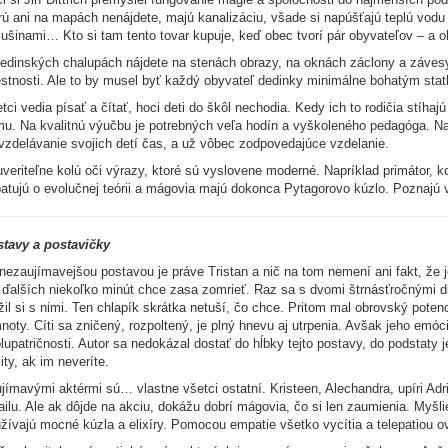
rú ani na mapách nenájdete, majú kanalizáciu, všade si napúšťajú teplú vod
ušinami… Kto si tam tento tovar kupuje, keď obec tvorí pár obyvateľov – a o
edinských chalupách nájdete na stenách obrazy, na oknách záclony a závesy
stnosti. Ale to by musel byť každý obyvateľ dedinky minimálne bohatým statk
tci vedia písať a čítať, hoci deti do škôl nechodia. Kedy ich to rodičia stíhaj
u. Na kvalitnú výučbu je potrebných veľa hodín a vyškoleného pedagóga. Na
vzdelávanie svojich detí čas, a už vôbec zodpovedajúce vzdelanie.
veriteľne kolú oči výrazy, ktoré sú vyslovene moderné. Napríklad primátor,
atujú o evolučnej teórii a mágovia majú dokonca Pytagorovo kúzlo. Poznajú 
tavy a postavičky
nezaujímavejšou postavou je práve Tristan a nič na tom nemení ani fakt, že j
 ďalších niekoľko minút chce zasa zomrieť. Raz sa s dvomi štrnásťročnými 
žil si s nimi. Ten chlapík skrátka netuší, čo chce. Pritom mal obrovský poten
noty. Cíti sa zničený, rozpoltený, je plný hnevu aj utrpenia. Avšak jeho emó
lupatričnosti. Autor sa nedokázal dostať do hĺbky tejto postavy, do podstaty j
ity, ak im neveríte.
jímavými aktérmi sú… vlastne všetci ostatní. Kristeen, Alechandra, upíri Ad
ailu. Ale ak dôjde na akciu, dokážu dobrí mágovia, čo si len zaumienia. Myšlie
žívajú mocné kúzla a elixíry. Pomocou empatie všetko vycítia a telepatiou ov