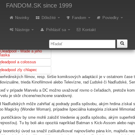
ecenzia: Deadpool
FANDOM.SK
since 1999
 Mŕtvom jazierku
Novinky
Dôležité
Fandom
Poviedky
Nástroje
Prihlásiť sa
Kontakt
erhrdinských filmov, resp. širšie komiksových adaptácií je v ostatnom čase t
iovizuálne, trieda Kinofilmové alebo Televízne, rad Ľudské či Nadľudské, Se
keď v prípade Marvelu a DC možno uvažovať rovno o čeľadiach, pretože komi
velu je skôr chcene/nechcene srandovný.
 Nadľudských môže zahŕňať aj podrady podľa spôsobu, akým hrdina získal s
bo Magicky (Wonder Woman), prípadne špeciálna kategória získané Mimoriad
 puntičkárov by sme mohli založiť triedenie aj podľa spôsobu, akým superhrd
rejnosťou). Tu by boli ako opozitá napríklad Batman s Kick-Assom alebo naj
ý teoretický úvod sa snažil zaškatuľkovať najnovšieho pána kín, majiteľa 