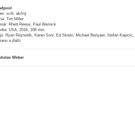
adpool
er: scifi, akčný
ia: Tim Miller
nár: Rhett Reese, Paul Wernick
oba: USA, 2016, 108 min.
jú: Ryan Reynolds, Karan Soni, Ed Skrein, Michael Benyaer, Stefan Kapicic, B
rano a ďalší.
tislav Weber