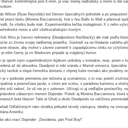
 Marvel, konkrétnejšie pod X-men, je viac menej nadľudský a meno si dal sá
ôsobom.
e Wilson (Ryan Reynolds) bol členom špeciálnych jednotiek a po prepustení ž
iel pravú lásku (Morena Baccarinová), hral s ňou Balls to Wall a plánoval sp
hodli, že všetko bude inak. Experimentálna liečba mutagénom X z neho vytvori
erhrdinské meno a ušiť všetkozahaľujúci kostým.
šok filmu je časovo nelineárny (Deadpoolove flashbacky) ale inak podľa kla
izne zo života svojej nádhernej priateľky. Sústredí sa na hľadanie zašlého p
asne otrasie, aby mohol v závere zamieriť k zapadajúcemu slnku so vztýčeno
 je ešte čierny (a vo Wadovom prípade aj vulgárny) humor.
m je oproti iným superhrdinským bijákom unikátny v kontakte, resp. priam v k
edená až do absurdna, Deadpool si robí srandu z Marvel univerza, špeciálne 
ický taxikár a slepá černoška dostanú z vtipnej kaše rovnako ako prudérny 
m je v podstate premiérou pre režiséra aj scenáristov, o to viac poteší zručno
paktná a priamočiara jazda, s citom pre scénu, s parádnou kamerou a sluš
eho srší radosť, že už nie je v zelenom. Užívajú si aj vedľajšie postavičky, 
jnásobne zábavným menom Dopinder. Poteší aj Morena Baccarinová, ktorá 
manoch bola hlasom Talie al Ghul) a okolo Deadpoola sa väčšinou promenádu
eľadi Odľahčených nám skrátka pribudol skvelý zástupca, ideálny na znovupo
itána Ameriku.
bo ako vraví Dopinder: „Dovidenia, pán Pool Boy!“