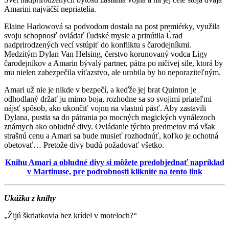
Amarini najväčší nepriatelia.
Elaine Harlowová sa podvodom dostala na post premiérky, využila
svoju schopnosť ovládať ľudské mysle a prinútila Úrad
nadprirodzených vecí vstúpiť do konfliktu s čarodejníkmi.
Medzitým Dylan Van Helsing, čerstvo korunovaný vodca Ligy
čarodejníkov a Amarin bývalý partner, pátra po ničivej sile, ktorá by
mu nielen zabezpečila víťazstvo, ale urobila by ho neporaziteľným.
Amari už nie je nikde v bezpečí, a keďže jej brat Quinton je
odhodlaný držať ju mimo boja, rozhodne sa so svojimi priateľmi
nájsť spôsob, ako ukončiť vojnu na vlastnú päsť. Aby zastavili
Dylana, pustia sa do pátrania po mocných magických vynálezoch
známych ako obludné divy. Ovládanie týchto predmetov má však
strašnú cenu a Amari sa bude musieť rozhodnúť, koľko je ochotná
obetovať… Pretože divy budú požadovať všetko.
Knihu Amari a obludné divy si môžete predobjednať napríklad
v Martinuse, pre podrobnosti kliknite na tento link
Ukážka z knihy
„Žijú škriatkovia bez krídel v moteloch?“