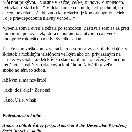
Môj brat prikývol. „Vlastne v každej veľkej budove. V moteloch,
bytovkách, školách…“ Videla som ten okamih, keď pochopil, čo
chcem povedať. „Za hlavnou kanceláriou je komora upratovačiek.
To je pravdepodobne hlavný vchod…“
Vybehla som z dverí a bežala po schodoch. Zastavila som sa až pred
komorou upratovačiek, ktorá náhodou bola otvorená a dvere
podopreté rukoväťou metly. Svietilo sa tam.
Len čo som vošla dnu, z vetracieho otvoru sa vytackal trblietajúci sa
škriatok s mobilným telefónom veľkým ako on, priviazaným na
chrbte. Vyzeral ako detektív zo starého filmu – oblečený v hnedom
trenčkote s maličkým zladeným klobúkom. A tváril sa veľmi
spokojne sám so sebou.
Až kým si ma nevšimol.
„Ach, došľaka!“ Zastonal.
„Áno. Už si v háji.“
Podrobnosti o knihe
Amari a obludné divy (orig.: Amari and the Despicable Wonders)
Séria Amari, 3. kniha