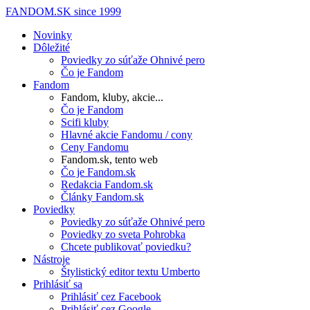
FANDOM.SK
since 1999
Novinky
Dôležité
Poviedky zo súťaže Ohnivé pero
Čo je Fandom
Fandom
Fandom, kluby, akcie...
Čo je Fandom
Scifi kluby
Hlavné akcie Fandomu / cony
Ceny Fandomu
Fandom.sk, tento web
Čo je Fandom.sk
Redakcia Fandom.sk
Články Fandom.sk
Poviedky
Poviedky zo súťaže Ohnivé pero
Poviedky zo sveta Pohrobka
Chcete publikovať poviedku?
Nástroje
Štylistický editor textu Umberto
Prihlásiť sa
Prihlásiť cez Facebook
Prihlásiť cez Google