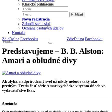
Klasické prihlásenie
Prihlásiť
Nová registrácia
Zabudli ste heslo?
Ochrana osobných údajov
Kontakt
Zdieľať na
Facebooku
Zdieľať na
Facebooku
Predstavujeme – B. B. Alston:
Amari a obludné divy
Ak zlyhá, nadprirodzený svet už nikdy nebude taký ako
predtým. Tretia časť série Amari vychádza v týchto dňoch vo
vydavateľstve Ikar.
Anotácia
Svet nadprirodzených bytostí zasiahla vojna a na jej čele stoja dvaja