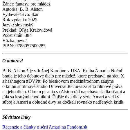
Žáner: fantasy, pre mládež
Autorka: B. B. Alston
Vydavateľstvo: Ikar
Rok vydania: 2025
Jazyk: slovenský
Preklad: Oľga Kralovičová
Počet strán: 384
Väzba: pevná
ISBN: 9788057500285
O autorovi
B. B. Alston žije v Južnej Karolíne v USA. Kniha Amari a Noční
bratia je jeho debutové dielo pre mládež, ktoré predstavil na sieti X
s hashtagom #DVPit. Po bleskovom medzinárodnom záujme
o knihu si filmové štúdio Universal Pictures zaistilo filmové práva
na jeho dielo. Okrem písania sa Alston rád napcháva sladkosťami a
túla sa lesnými chodníkmi. Ďalšie dva diely série Amari a veľký
súboj a Amari a obludné divy sa dočkali rovnako nadšených kritík.
Súvisiace linky
Recenzie a články o sérii Amari na Fandom.sk