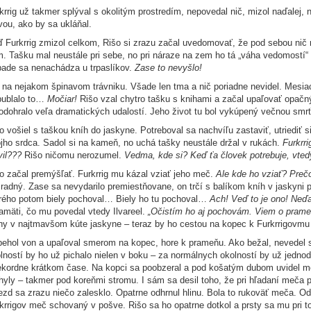
krrig už takmer splýval s okolitým prostredím, nepovedal nič, mizol naďalej,
vou, ako by sa ukláňal.
 Furkrrig zmizol celkom, Rišo si zrazu začal uvedomovať, že pod sebou nič 
. Tašku mal neustále pri sebe, no pri náraze na zem ho tá „váha vedomostí“ 
pade sa nenachádza u trpaslíkov.
Zase to nevyšlo!
 na nejakom špinavom trávniku. Všade len tma a nič poriadne nevidel. Mesia
bublalo to…
Močiar!
Rišo vzal chytro tašku s knihami a začal upaľovať opačn
odohralo veľa dramatických udalostí. Jeho život tu bol vykúpený večnou sm
o vošiel s taškou kníh do jaskyne. Potreboval sa nachvíľu zastaviť, utriediť s
jho srdca. Sadol si na kameň, no uchá tašky neustále držal v rukách.
Furkrr
vil???
Rišo ničomu nerozumel.
Vedma, kde si? Keď ťa človek potrebuje, vte
o začal premýšľať. Furkrrig mu kázal vziať jeho meč.
Ale kde ho vziať? Prečo
radný. Zase sa nevydarilo premiestňovane, on trčí s balíkom kníh v jaskyni pri
rého potom biely pochoval… Biely ho tu pochoval…
Ach! Veď to je ono! Neďa
amäti, čo mu povedal vtedy Ilvareel.
„Očistím ho aj pochovám. Viem o prameni
hy v najtmavšom kúte jaskyne – teraz by ho cestou na kopec k Furkrrigovmu h
ehol von a upaľoval smerom na kopec, hore k prameňu. Ako bežal, nevedel si 
lností by ho už pichalo nielen v boku – za normálnych okolností by už jedno
ekordne krátkom čase. Na kopci sa poobzeral a pod košatým dubom uvidel mo
yly – takmer pod koreňmi stromu. I sám sa desil toho, že pri hľadaní meča po
ezd sa zrazu niečo zalesklo. Opatrne odhrnul hlinu. Bola to rukoväť meča. O
krrigov meč schovaný v pošve. Rišo sa ho opatrne dotkol a prsty sa mu pri to