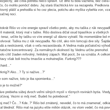
ezpečný, ale cítila potrebu niečo spraviť. Už dlho tu bola väznená, bez cieľ
čo, čo mohlo pomôcť dobru. Jej stará šľachtická krv sa nezaprela. Predkovia s
tovný plášť a prehodila si ho cez plecia, potichu ako myška vybehla von, vz
ačnej noci.
tokrát Rišo vo víre energie spravil všetko preto, aby mu taška z rúk nevypadl
ril materiál, ktorý mal v taške. Rišo doslova držal osud trpaslíkov a všetký
 teraz, určite by tašku vo víre energií už dávno vytratil. No momentálne b
olvoval. Taška mu z rúk nevypadla. No cítil, ako ním lomcujú dve sily. Šajd
dá a neskúsená, však o veľa nezaostávala. A Vedma mala počiatočnú výhodu
tatočne koncentrovaný. Za normálnych okolností by Vedmu určite premohol.
olo cítiť žiaden mŕtvolný, hnilobný zápach. Mal pocit, že sa vznáša. A celko
tavy však boli trochu tmavšie a mohutnejšie.
Furkrrig???
chard…“
rkrrig?! Ako…? Ty si nažive…?“
e som nažive, toto je iba spomienka…“
o je to možné?“
áve prebieha súboj dvoch veľmi silných myslí v rôznych rovinách bytia. Vte
očúvaj. Vezmi si môj meč. Budeš ho potrebovať.“
oj meč? Čo…? Kde..?“ Rišo bol zmätený, nevedel, čo to má znamenať, odkiaľ
al blednúť. Rišo mal na jazyku ešte milión otázok, no vtom vedel, čo má pov