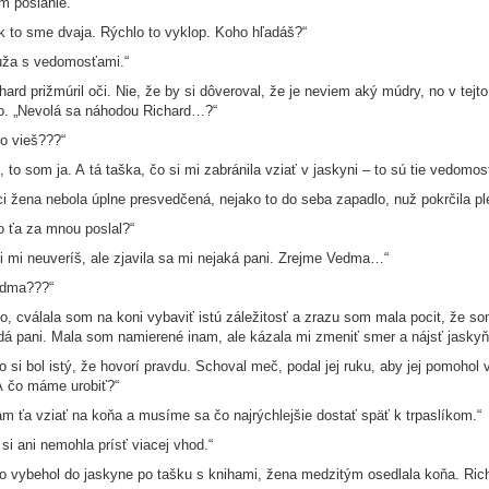
 poslanie.“
k to sme dvaja. Rýchlo to vyklop. Koho hľadáš?“
ža s vedomosťami.“
hard prižmúril oči. Nie, že by si dôveroval, že je neviem aký múdry, no v tejto
o. „Nevolá sa náhodou Richard…?“
o vieš???“
, to som ja. A tá taška, čo si mi zabránila vziať v jaskyni – to sú tie vedomost
i žena nebola úplne presvedčená, nejako to do seba zapadlo, nuž pokrčila pl
o ťa za mnou poslal?“
i mi neuveríš, ale zjavila sa mi nejaká pani. Zrejme Vedma…“
edma???“
o, cválala som na koni vybaviť istú záležitosť a zrazu som mala pocit, že s
dá pani. Mala som namierené inam, ale kázala mi zmeniť smer a nájsť jaskyň
o si bol istý, že hovorí pravdu. Schoval meč, podal jej ruku, aby jej pomohol 
 A čo máme urobiť?“
m ťa vziať na koňa a musíme sa čo najrýchlejšie dostať späť k trpaslíkom.“
 si ani nemohla prísť viacej vhod.“
o vybehol do jaskyne po tašku s knihami, žena medzitým osedlala koňa. Richa