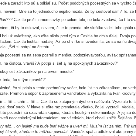
edela zaradiť kto sú a odkiaľ sú. Počet podobných pocestných sa v týchto ča
, neviem. Mne sa to jednoducho nejako nezdá. Že by cestoval sám? To, že by
tlán???
Caxitle prešli zimomriavky po celom tele, no bola zvedavá, čo títo dv
viem, či by to riskoval, neviem, či je to pravda, ale skrátka videli toho ghúla
l bol už vyleštený, ako ešte nikdy pred tým a Caxitla ho drhla ďalej. Dvaja p
ľadom. Caxitla leštila i naďalej. Až po chvíľke si uvedomila, že sa na ňu dí
ala: „Šéf si potrpí na čistotu…“
ja pocestní sa na seba pozreli s menšou podozrievavosťou, avšak sprisahan
, na čistotu, vravíš? A potrpí si šéf aj na spokojných zákazníkov?“
okojnosť zákazníkov je na prvom mieste.“
k teda, čo s tým spravíš?“
ledné, čo si priala v tento pochmúrny večer, bolo ísť so zákazníkom, no vedel
ežité. Premohla odpor k zaprášenému vandrákovi a vykúzlila na tvári kŕčovi
ŕŕ… fííí… chŕŕŕ… fííí… Caxitla so zatajeným dychom načúvala. Vyzeralo to ta
pal dosť tvrdo. V hlave si ešte raz premietala všetko, čo jej vyzradil. Vedela
 títo pocestní sú uzavretá skupina, ktorá s hocikým nekomunikuje. A jej sa do
oveň neoceniteľnými informáciami pre všetkých, ktorí chceli zničiť Šajtlána. B
rý nôž… on jediný ma bude brať vážne a uverí mi. Musím ísť za ním. Pár krát s
iný človek, ktorému to môžem povedať.
Vandrák spal a odfukoval ako parný str