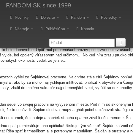
ohrobok a Sirota
FANDOM.SK
since 1999
oviedka zo sveta Pohrobka 2009
Novinky
Dôležité
Fandom
Poviedky
Nástroje
Prihlásiť sa
Kontakt
ladý muž vzdorovito zaťal zuby a poobzeral sa. Tmavá mokrá ulica bola pr
uchu sveta, v ktorom vyrástol, a rázne vkročil do otvoru…“
o sa s plnou taškou kníh a encyklopédií pustil späť k trpaslíkom. Už druhý kr
t to bolo dobrovoľne. Opäť mal pri prenášaní hrozný pocit, zvonenie v ušiach
é vyjde, bol opojený víťazstvom nad otčimom… No keď ním zrazu prudko trhlo a
rovnakých okolností, vedel, že je zle…
rzazgh vyšiel zo Šajdánovej pracovne. Na chrbte stále cítil Šajdánov pohľad
mýšľal, ako by sa mohol najrýchlejšie infiltrovať, priblížiť k obyvateľom Čan
naty, zbalil do malého vaku pár najpotrebnejších vecí, vyrútil sa cez chodby 
dán sedel vo svojej pracovni na vyvýšenom mieste. Pod ním so sklonenými hla
eli, že to nenávidí. Šajdán sledoval mapy a ghúli potichu plánovali stratégiu 
li nerozumeli, čo sa deje a napriek strachu opatrne zdvihli oči smerom k Šaj
dma opäť premiestňuje toho opičiaka! Riskuje tým všetko!“ Šajdán zatvoril oč
tať Riša späť k trpaslíkom aj s potrebným materiálom, Šajdán je stratený a 