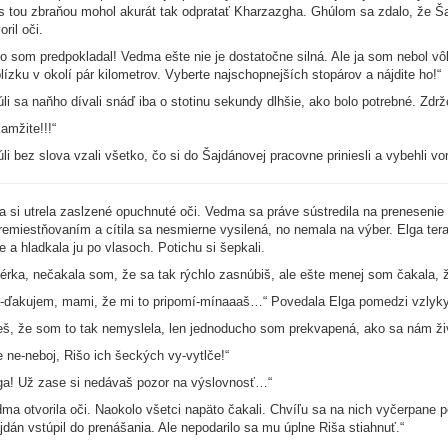
s tou zbraňou mohol akurát tak odpratať Kharzazgha. Ghúlom sa zdalo, že Šaj
oril oči.
o som predpokladal! Vedma ešte nie je dostatočne silná. Ale ja som nebol vô
lízku v okolí pár kilometrov. Vyberte najschopnejších stopárov a nájdite ho!“
li sa naňho dívali snáď iba o stotinu sekundy dlhšie, ako bolo potrebné. Zdrž
amžite!!!“
li bez slova vzali všetko, čo si do Šajdánovej pracovne priniesli a vybehli vo
a si utrela zaslzené opuchnuté oči. Vedma sa práve sústredila na prenesenie R
remiestňovaním a cítila sa nesmierne vysilená, no nemala na výber. Elga te
e a hladkala ju po vlasoch. Potichu si šepkali.
érka, nečakala som, že sa tak rýchlo zasnúbiš, ale ešte menej som čakala, ž
-ďakujem, mami, že mi to pripomí-mínaaaš…“ Povedala Elga pomedzi vzlyky 
eš, že som to tak nemyslela, len jednoducho som prekvapená, ako sa nám ži
e ne-neboj, Rišo ich šeckých vy-vytlče!“
ga! Už zase si nedávaš pozor na výslovnosť…“
ma otvorila oči. Naokolo všetci napäto čakali. Chvíľu sa na nich vyčerpane p
jdán vstúpil do prenášania. Ale nepodarilo sa mu úplne Riša stiahnuť.“