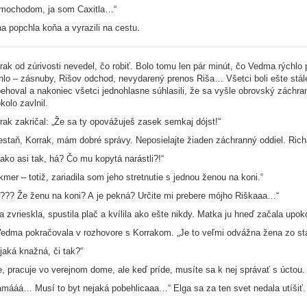
mochodom, ja som Caxitla…“
a popchla koňa a vyrazili na cestu.
rak od zúrivosti nevedel, čo robiť. Bolo tomu len pár minút, čo Vedma rýchl
hlo – zásnuby, Rišov odchod, nevydarený prenos Riša… Všetci boli ešte stále
ehoval a nakoniec všetci jednohlasne súhlasili, že sa vyšle obrovský záchran
kolo zavlnil.
rak zakričal: „Že sa ty opovážuješ zasek semkaj dójst!“
estaň, Korrak, mám dobré správy. Neposielajte žiaden záchranný oddiel. Ric
jako asi tak, há? Čo mu kopytá narástli?!“
kmer – totiž, zariadila som jeho stretnutie s jednou ženou na koni.“
??? Že ženu na koni? A je pekná? Určite mi prebere mójho Riškaaa…“
a zvrieskla, spustila plač a kvílila ako ešte nikdy. Matka ju hneď začala upok
edma pokračovala v rozhovore s Korrakom. „Je to veľmi odvážna žena zo sta
jaká knažná, či tak?“
e, pracuje vo verejnom dome, ale keď príde, musíte sa k nej správať s úctou
mááá… Musí to byt nejaká pobehlicaaa…“ Elga sa za ten svet nedala utíšiť.