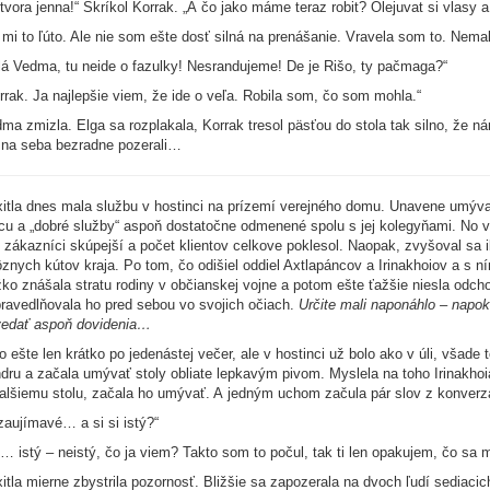
tvora jenna!“ Skríkol Korrak. „A čo jako máme teraz robit? Olejuvat si vlasy 
 mi to ľúto. Ale nie som ešte dosť silná na prenášanie. Vravela som to. Nema
lá Vedma, tu neide o fazulky! Nesrandujeme! De je Rišo, ty pačmaga?“
rrak. Ja najlepšie viem, že ide o veľa. Robila som, čo som mohla.“
ma zmizla. Elga sa rozplakala, Korrak tresol päsťou do stola tak silno, že ná
 na seba bezradne pozerali…
itla dnes mala službu v hostinci na prízemí verejného domu. Unavene umývala 
cu a „dobré služby“ aspoň dostatočne odmenené spolu s jej kolegyňami. No 
i zákazníci skúpejší a počet klientov celkove poklesol. Naopak, zvyšoval sa 
ôznych kútov kraja. Po tom, čo odišiel oddiel Axtlapáncov a Irinakhoiov a s ní
ko znášala stratu rodiny v občianskej vojne a potom ešte ťažšie niesla odchod 
ravedlňovala ho pred sebou vo svojich očiach.
Určite mali naponáhlo – napoko
edať aspoň dovidenia…
o ešte len krátko po jedenástej večer, ale v hostinci už bolo ako v úli, všade
dru a začala umývať stoly obliate lepkavým pivom. Myslela na toho Irinakhoia
alšiemu stolu, začala ho umývať. A jedným uchom začula pár slov z konverzác
aujímavé… a si si istý?“
… istý – neistý, čo ja viem? Takto som to počul, tak ti len opakujem, čo sa 
itla mierne zbystrila pozornosť. Bližšie sa zapozerala na dvoch ľudí sediacic