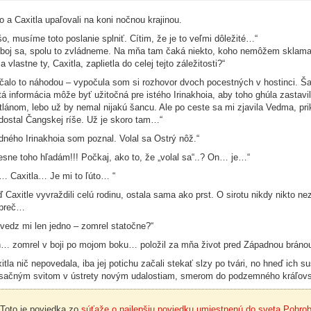
o a Caxitla upaľovali na koni nočnou krajinou.
šo, musíme toto poslanie splniť. Cítim, že je to veľmi dôležité…“
boj sa, spolu to zvládneme. Na mňa tam čaká niekto, koho nemôžem sklamať
sa vlastne ty, Caxitla, zaplietla do celej tejto záležitosti?“
čalo to náhodou – vypočula som si rozhovor dvoch pocestných v hostinci. Šaj
tá informácia môže byť užitočná pre istého Irinakhoia, aby toho ghúla zastav
tlánom, lebo už by nemal nijakú šancu. Ale po ceste sa mi zjavila Vedma, prik
dostal Čangskej ríše. Už je skoro tam…“
dného Irinakhoia som poznal. Volal sa Ostrý nôž.“
esne toho hľadám!!! Počkaj, ako to, že „volal sa“..? On… je…“
… Caxitla… Je mi to ľúto… “
 Caxitle vyvraždili celú rodinu, ostala sama ako prst. O sirotu nikdy nikto n
 preč…
vedz mi len jedno – zomrel statočne?“
… zomrel v boji po mojom boku… položil za mňa život pred Západnou bránou.
itla nič nepovedala, iba jej potichu začali stekať slzy po tvári, no hneď ich suš
ačným svitom v ústrety novým udalostiam, smerom do podzemného kráľovs
Toto je poviedka zo
súťaže o najlepšiu poviedku umiestnenú do sveta Pohro