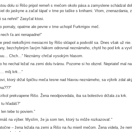
tou dolu si Rišo pripol remeň s mečom okolo pása a zamyslene schádzal dole
iel do jaskyne a začal tápať v tme po taške s knihami. Vtom, znenazdania, zac
i sa nehni!“ Zasyčal ktosi.
o pomaly, opatrne ale pevne v tme uchopil Furkrrigov meč.
 nech ťa ani nenapadne!“
e pred niekoľkými mesiacmi by Rišo sklapol a podvolil sa. Dnes však už nie. 
any, bezchybným ľavým hákom odrovnal neznámeho, chytil ho pod krk a vyvli
uuu… Chch…“ Neznámy chrčal vysokým hlasom.
o ho nechal ležať na zemi dolu tvárou. Pozorne si ho obzrel. Nepriateľ mal
u… môj krk…“
ovi, ktorý držal špičku meča tesne nad hlavou neznámeho, sa výkrik zdal a
na???“
ríkol prekvapene Rišo. Žena neodpovedala, iba sa bolestivo držala za krk.
 tu hľadáš?“
 len tebe to poviem.“
máš na výber. Myslím, že ja som ten, ktorý tu môže rozkazovať.“
točne – žena ležala na zemi a Rišo na ňu mieril mečom. Žena videla, že ne