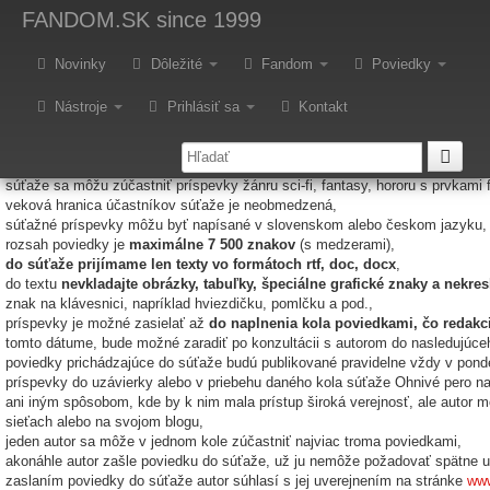
hnivé pero: Vyhlásenie 1. kola 
FANDOM.SK
since 1999
Novinky
Dôležité
Fandom
Poviedky
akcia denníka Fandom SK vyhlasuje
1. kolo súťaže mikropoviedok Ohniv
e zverejnená 6. februára 2017 a ďalšie v takom poradí, v akom budú prichád
Nástroje
Prihlásiť sa
Kontakt
vidlá súťaže:
súťaže sa môžu zúčastniť príspevky žánru sci-fi, fantasy, hororu s prvkami 
veková hranica účastníkov súťaže je neobmedzená,
súťažné príspevky môžu byť napísané v slovenskom alebo českom jazyku,
rozsah poviedky je
maximálne 7 500 znakov
(s medzerami),
do súťaže prijímame len texty vo formátoch rtf, doc, docx
,
do textu
nevkladajte obrázky, tabuľky, špeciálne grafické znaky a nekresl
znak na klávesnici, napríklad hviezdičku, pomlčku a pod.,
príspevky je možné zasielať až
do naplnenia kola poviedkami, čo redakc
tomto dátume, bude možné zaradiť po konzultácii s autorom do nasledujúce
poviedky prichádzajúce do súťaže budú publikované pravidelne vždy v pon
príspevky do uzávierky alebo v priebehu daného kola súťaže Ohnivé pero n
ani iným spôsobom, kde by k nim mala prístup široká verejnosť, ale autor 
sieťach alebo na svojom blogu,
jeden autor sa môže v jednom kole zúčastniť najviac troma poviedkami,
akonáhle autor zašle poviedku do súťaže, už ju nemôže požadovať spätne u
zaslaním poviedky do súťaže autor súhlasí s jej uverejnením na stránke
www