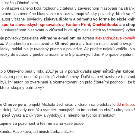
súťažou Ohnivé pero,
o víťazovi daného kola rozhodnú čitatelia v záverečnom hlasovaní na strán
právo na záverečné hlasovanie o víťazovi majú všetky poviedky, ktoré sa zú
autor víťaznej poviedky
získava diplom a odmenu vo forme kolekcie kní
spolku slovenských spisovateľov
,
Fantom Print
,
OneHotBooks
a e-sho
v záverečnom hlasovaní o víťazovi bude aj z hlasujúcich vyžrebovaný výhe
je poviedky zasielajte
výhradne e-mailom
na adresu
alexandra.pavelkova@
cx.
V predmete e-mailu uveďte:
Ohnivé pero
a v texte e-mailu uveďte svoje
iedky, pokiaľ nie je uvedený priamo v poviedke. Ak pridáte nejakú vetičku o se
iedky do súťaže v priebehu maximálne 5 pracovných dní. V prípade prijatia
kolo Ohnivého pera v roku 2017 je už v poradí
dvadsiatym súťažným kolom
hnivom pere, dnes už publikujú vlastné knihy. Ďalší sa o víťazstvo v tejto sú
by). Iní autori po zverejnení a okomentovaní ich prác čitateľmi pochopili, že
ktorej skupiny patríte vy?
vé
Ohnivé pero
, projekt Michala Jedináka, v ktorom sa predstavilo
80 mikrop
e ďalej. Nápady nemôžu vymrieť, nanajvýš sa im podarí na chvíľu ukryť ako 
 perá vyrazia
z úkrytov a vydobyjú si miesto na týchto stránkach.
ujeme za pozornosť a tešíme sa na vaše práce.
xandra Pavelková, administrátorka súťaže