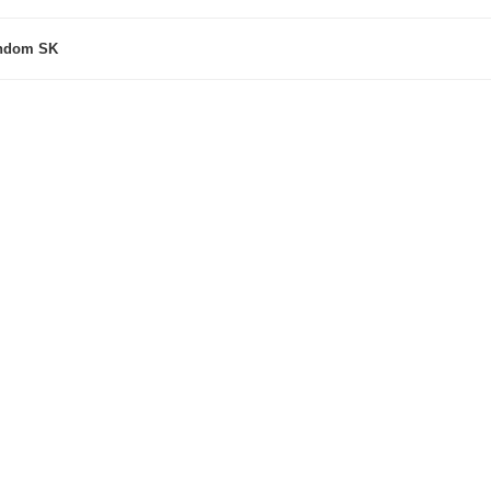
ndom SK