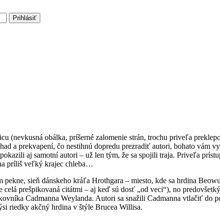
Prihlásiť
icu (nevkusná obálka, príšerné zalomenie strán, trochu priveľa preklep
záhad a prekvapení, čo nestihnú dopredu prezradiť autori, bohato vám v
 pokazili aj samotní autori – už len tým, že sa spojili traja. Priveľa p
na príliš veľký krajec chleba…
m pekne, sieň dánskeho kráľa Hrothgara – miesto, kde sa hrdina Beowul
 celá prešpikovaná citátmi – aj keď sú dosť „od veci“), no predovšetký
ukovníka Cadmanna Weylanda. Autori sa snažili Cadmanna vtlačiť do po
si riedky akčný hrdina v štýle Brucea Willisa.