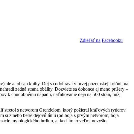
Zdieľať na
Facebooku
ov) ale aj obsah knihy. Dej sa odohráva v prvej pozemskej kolónii na
ynahradí zadná strana obálky. Dozviete sa dokonca aj meno príšery –
rístupov k chudobnému nápadu, naťahovanie deja na 500 strán, nuž,
f stretol s netvorom Grendelom, ktorý požieral kráľových rytierov.
m si z neho berie dejovú líniu (od boja s prvým netvorom, boja
zície mytologického hrdinu, aj keď im to veľmi nevyšlo.