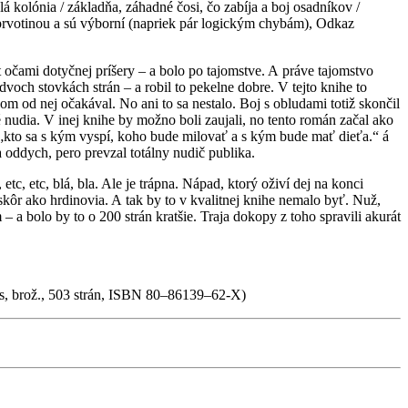
kolónia / základňa, záhadné čosi, čo zabíja a boj osadníkov /
u prvotinou a sú výborní (napriek pár logickým chybám), Odkaz
 očami dotyčnej príšery – a bolo po tajomstve. A práve tajomstvo
och stovkách strán – a robil to pekelne dobre. V tejto knihe to
om od nej očakával. No ani to sa nestalo. Boj s obludami totiž skončil
 nudia. V inej knihe by možno boli zaujali, no tento román začal ako
 „kto sa s kým vyspí, koho bude milovať a s kým bude mať dieťa.“ á
a oddych, pero prevzal totálny nudič publika.
, etc, blá, bla. Ale je trápna. Nápad, ktorý oživí dej na konci
skôr ako hrdinovia. A tak by to v kvalitnej knihe nemalo byť. Nuž,
– a bolo by to o 200 strán kratšie. Traja dokopy z toho spravili akurát
rns, brož., 503 strán, ISBN 80–86139–62-X)