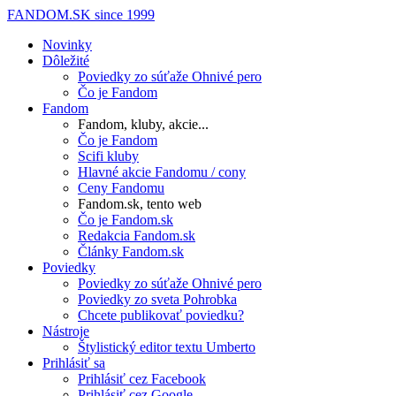
FANDOM.SK
since 1999
Novinky
Dôležité
Poviedky zo súťaže Ohnivé pero
Čo je Fandom
Fandom
Fandom, kluby, akcie...
Čo je Fandom
Scifi kluby
Hlavné akcie Fandomu / cony
Ceny Fandomu
Fandom.sk, tento web
Čo je Fandom.sk
Redakcia Fandom.sk
Články Fandom.sk
Poviedky
Poviedky zo súťaže Ohnivé pero
Poviedky zo sveta Pohrobka
Chcete publikovať poviedku?
Nástroje
Štylistický editor textu Umberto
Prihlásiť sa
Prihlásiť cez Facebook
Prihlásiť cez Google