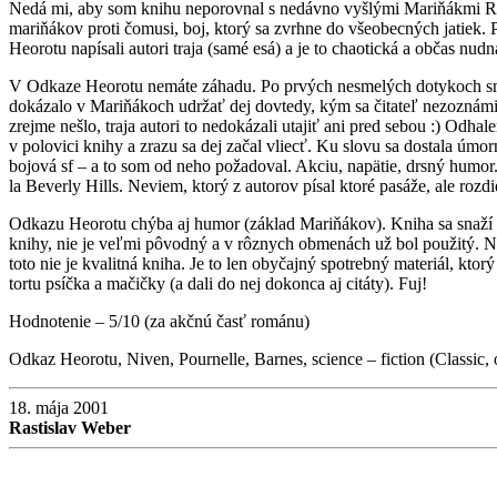
Nedá mi, aby som knihu neporovnal s nedávno vyšlými Mariňákmi Rober
mariňákov proti čomusi, boj, ktorý sa zvrhne do všeobecných jatiek. 
Heorotu napísali autori traja (samé esá) a je to chaotická a občas n
V Odkaze Heorotu nemáte záhadu. Po prvých nesmelých dotykoch smrti (
dokázalo v Mariňákoch udržať dej dovtedy, kým sa čitateľ nezoznámil 
zrejme nešlo, traja autori to nedokázali utajiť ani pred sebou :) Odh
v polovici knihy a zrazu sa dej začal vliecť. Ku slovu sa dostala úm
bojová sf – a to som od neho požadoval. Akciu, napätie, drsný humor
la Beverly Hills. Neviem, ktorý z autorov písal ktoré pasáže, ale roz
Odkazu Heorotu chýba aj humor (základ Mariňákov). Kniha sa snaží byť
knihy, nie je veľmi pôvodný a v rôznych obmenách už bol použitý. Navy
toto nie je kvalitná kniha. Je to len obyčajný spotrebný materiál, kto
tortu psíčka a mačičky (a dali do nej dokonca aj citáty). Fuj!
Hodnotenie – 5/10 (za akčnú časť románu)
Odkaz Heorotu, Niven, Pournelle, Barnes, science – fiction (Classic
18. mája 2001
Rastislav Weber