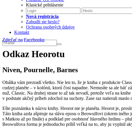
Klasické prihlásenie
Nová registrácia
Zabudli ste heslo?
Ochrana osobných údajov
Kontakt
Zdieľať na
Facebooku
Odkaz Heorotu
Niven, Pournelle, Barnes
Obálka vám prezradí všetko. Nie len to, že je kniha z produkcie Class
cudzej planéte – v kolónii, ktorú čosi napadne. Nemusíte sa ale báť 
nuž, Classic. Na druhej strane to až tak nevadí, pretože veľa na knihe
v podstate akčný príbeh zdochol na suchoty. Zase raz natierali maslo 
Ešte poznámka k názvu knihy. Heorot nie je planéta. Heorot je, prosí
Táto kniha azda ašpiruje na slávu eposu o Beowulfovi (okrem iného je
s Matkou až po finále) a podklad pre osobnosť hlavného hrdinu – pl
Beowulfova forma je jednoducho príliš veľká na to, aby ju vyplnil aký