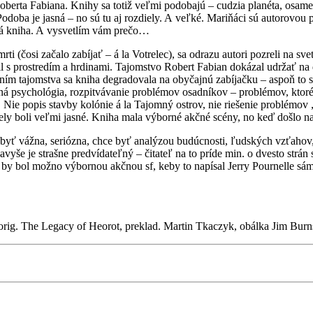
ta Fabiana. Knihy sa totiž veľmi podobajú – cudzia planéta, osamelá 
Podoba je jasná – no sú tu aj rozdiely. A veľké. Mariňáci sú autorovo
udná kniha. A vysvetlím vám prečo…
čosi začalo zabíjať – á la Votrelec), sa odrazu autori pozreli na svet
s prostredím a hrdinami. Tajomstvo Robert Fabian dokázal udržať na dv
alením tajomstva sa kniha degradovala na obyčajnú zabíjačku – aspoň to s
orná psychológia, rozpitvávanie problémov osadníkov – problémov, ktoré
. Nie popis stavby kolónie á la Tajomný ostrov, nie riešenie problémov
diely boli veľmi jasné. Kniha mala výborné akčné scény, no keď došlo n
 vážna, seriózna, chce byť analýzou budúcnosti, ľudských vzťahov, etc
še je strašne predvídateľný – čitateľ na to príde min. o dvesto strán 
rý by bol možno výbornou akčnou sf, keby to napísal Jerry Pournelle sám 
, orig. The Legacy of Heorot, preklad. Martin Tkaczyk, obálka Jim Bu