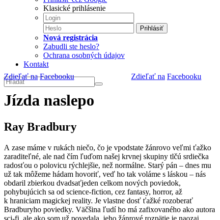
Klasické prihlásenie
Prihlásiť
Nová registrácia
Zabudli ste heslo?
Ochrana osobných údajov
Kontakt
Zdieľať na
Facebooku
Zdieľať na
Facebooku
Jízda naslepo
Ray Bradbury
A zase máme v rukách niečo, čo je vpodstate žánrovo veľmi ťažko
zaraditeľné, ale nad čím ľuďom našej krvnej skupiny tlčú srdiečka
radosťou o polovicu rýchlejšie, než normálne. Starý pán – dnes mu
už tak môžeme hádam hovoriť, veď ho tak voláme s láskou – nás
obdaril zbierkou dvadsaťjeden celkom nových poviedok,
pohybujúcich sa od science-fiction, cez fantasy, horror, až
k hraniciam magickej reality. Je vlastne dosť ťažké rozoberať
Bradburyho poviedky. Väčšina ľudí ho má zafixovaného ako autora
sci-fi, ale ako som už povedala, jeho žánrové rozpätie je naozaj