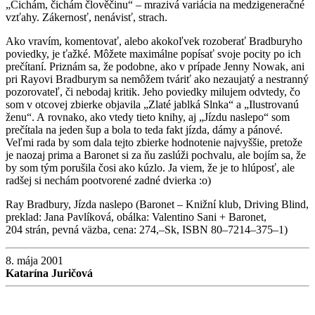
„Čichám, čichám člověčinu“ – mrazivá variácia na medzigeneračné
vzťahy. Zákernosť, nenávisť, strach.
Ako vravím, komentovať, alebo akokoľvek rozoberať Bradburyho
poviedky, je ťažké. Môžete maximálne popísať svoje pocity po ich
prečítaní. Priznám sa, že podobne, ako v prípade Jenny Nowak, ani
pri Rayovi Bradburym sa nemôžem tváriť ako nezaujatý a nestranný
pozorovateľ, či nebodaj kritik. Jeho poviedky milujem odvtedy, čo
som v otcovej zbierke objavila „Zlaté jablká Slnka“ a „Ilustrovanú
ženu“. A rovnako, ako vtedy tieto knihy, aj „Jízdu naslepo“ som
prečítala na jeden šup a bola to teda fakt jízda, dámy a pánové.
Veľmi rada by som dala tejto zbierke hodnotenie najvyššie, pretože
je naozaj prima a Baronet si za ňu zaslúži pochvalu, ale bojím sa, že
by som tým porušila čosi ako kúzlo. Ja viem, že je to hlúposť, ale
radšej si nechám pootvorené zadné dvierka :o)
Ray Bradbury, Jízda naslepo (Baronet – Knižní klub, Driving Blind,
preklad: Jana Pavlíková, obálka: Valentino Sani + Baronet,
204 strán, pevná väzba, cena: 274,–Sk, ISBN 80–7214–375–1)
8. mája 2001
Katarína Juričová