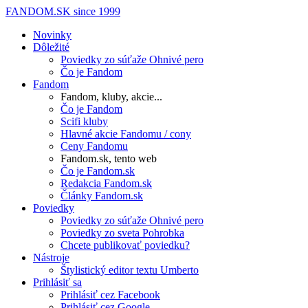
FANDOM.SK
since 1999
Novinky
Dôležité
Poviedky zo súťaže Ohnivé pero
Čo je Fandom
Fandom
Fandom, kluby, akcie...
Čo je Fandom
Scifi kluby
Hlavné akcie Fandomu / cony
Ceny Fandomu
Fandom.sk, tento web
Čo je Fandom.sk
Redakcia Fandom.sk
Články Fandom.sk
Poviedky
Poviedky zo súťaže Ohnivé pero
Poviedky zo sveta Pohrobka
Chcete publikovať poviedku?
Nástroje
Štylistický editor textu Umberto
Prihlásiť sa
Prihlásiť cez Facebook
Prihlásiť cez Google