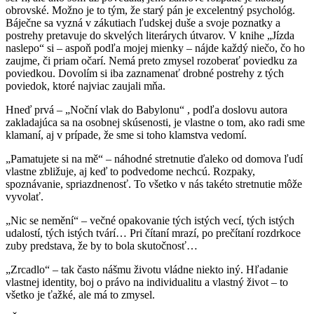
obrovské. Možno je to tým, že starý pán je excelentný psychológ.
Báječne sa vyzná v zákutiach ľudskej duše a svoje poznatky a
postrehy pretavuje do skvelých literárych útvarov. V knihe „Jízda
naslepo“ si – aspoň podľa mojej mienky – nájde každý niečo, čo ho
zaujme, či priam očarí. Nemá preto zmysel rozoberať poviedku za
poviedkou. Dovolím si iba zaznamenať drobné postrehy z tých
poviedok, ktoré najviac zaujali mňa.
Hneď prvá – „Noční vlak do Babylonu“ , podľa doslovu autora
zakladajúca sa na osobnej skúsenosti, je vlastne o tom, ako radi sme
klamaní, aj v prípade, že sme si toho klamstva vedomí.
„Pamatujete si na mě“ – náhodné stretnutie ďaleko od domova ľudí
vlastne zbližuje, aj keď to podvedome nechcú. Rozpaky,
spoznávanie, spriazdnenosť. To všetko v nás takéto stretnutie môže
vyvolať.
„Nic se nemění“ – večné opakovanie tých istých vecí, tých istých
udalostí, tých istých tvárí… Pri čítaní mrazí, po prečítaní rozdrkoce
zuby predstava, že by to bola skutočnosť…
„Zrcadlo“ – tak často nášmu životu vládne niekto iný. Hľadanie
vlastnej identity, boj o právo na individualitu a vlastný život – to
všetko je ťažké, ale má to zmysel.