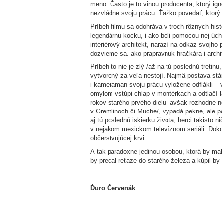
meno. Často je to vinou producenta, ktorý ign
nezvládne svoju prácu. Ťažko povedať, ktorý z
Príbeh filmu sa odohráva v troch rôznych his
legendárnu kocku, i ako boli pomocou nej úc
interiérový architekt, narazí na odkaz svojh
dozvieme sa, ako prapravnuk hračkára i archi
Príbeh to nie je zlý /až na tú poslednú treti
vytvorený za veľa nestojí. Najmä postava st
i kameraman svoju prácu vyložene odflákli – 
omylom vstúpi chlap v montérkach a odtlačí la
rokov starého prvého dielu, avšak rozhodne ne
v Gremlinoch či Muche/, vypadá pekne, ale po
aj tú poslednú iskierku života, herci takisto
v nejakom mexickom televíznom seriáli. Dok
občerstvujúcej krvi.
A tak paradoxne jedinou osobou, ktorá by mala
by predal reťaze do starého železa a kúpil by s
Ďuro Červenák