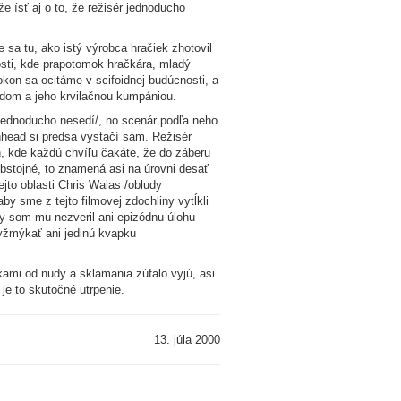
e ísť aj o to, že režisér jednoducho
sa tu, ako istý výrobca hračiek zhotovil
osti, kde prapotomok hračkára, mladý
okon sa ocitáme v scifoidnej budúcnosti, a
adom a jeho krvilačnou kumpániou.
i jednoducho nesedí/, no scenár podľa neho
nhead si predsa vystačí sám. Režisér
h, kde každú chvíľu čakáte, že do záberu
obstojné, to znamená asi na úrovni desať
ejto oblasti Chris Walas /obludy
 sme z tejto filmovej zdochliny vytĺkli
by som mu nezveril ani epizódnu úlohu
yžmýkať ani jedinú kvapku
kami od nudy a sklamania zúfalo vyjú, asi
 je to skutočné utrpenie.
13. júla 2000