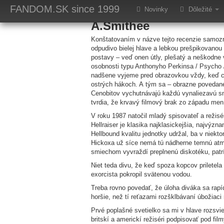
Hellraiser IV: Bloo
FANDOM.SK
since 1999
Novinky
Dôležité
A.Smithee
Konštatovaním v názve tejto recenzie samoz
odpudivo bielej hlave a lebkou prešpikovanou 
postavy – veď onen útly, plešatý a neškodne v
osobnosti typu Anthonyho Perkinsa / Psycho /
nadšene vyjeme pred obrazovkou vždy, keď ce
ostrých hákoch. A tým sa – obrazne povedané,
Cenobitov vychutnávajú každú vynaliezavú sm
tvrdia, že krvavý filmový brak zo západu mení
V roku 1987 natočil mladý spisovateľ a režis
Hellraiser je klasika najklasickejšia, najvýzn
Hellbound kvalitu jednotky udržal, ba v niekt
Hickoxa už síce nemá tú nádherne temnú atmosf
smiechom vyvraždí preplnenú diskotéku, patr
Niet teda divu, že keď spoza kopcov priletela
exorcista pokropil svätenou vodou.
Treba rovno povedať, že úloha diváka sa rapí
horšie, než tí reťazami rozšklbávaní úbožiaci
Prvé poplašné svetielko sa mi v hlave rozsvi
britskí a americkí režiséri podpisovať pod fi