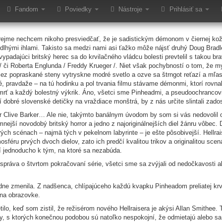
dline
Fandom
Poviedky
Nástroje
Prihlásiť sa
rejme nechcem nikoho presviedčať, že je sadistickým démonom v čiernej ko
dlhými ihlami. Takisto sa medzi nami asi ťažko môže nájsť druhý Doug Bradley,
ypadajúci britský herec sa do krvilačného vládcu bolesti prevtelil s takou b
 či Roberta Englunda / Freddy Krueger /. Niet však pochybností o tom, že my
z popraskané steny vytryskne modré svetlo a ozve sa štrngot reťazí a mľa
 pravdaže – na tú hodinku a pol trvania filmu stávame démonmi, ktorí rovnak
rť a každý bolestný výkrik. Áno, všetci sme Pinheadmi, a pseudoochrancovi
 dobré slovenské detičky na vraždiace monštrá, by z nás určite slintali zad
ér Clive Barker… Ale nie, takýmto banálnym úvodom by som si vás nedovolil 
amnejší novodobý britský horror a jedno z najoriginálnejších diel žánru vôbec.
orých scénach – najmä tých v pekelnom labyrinte – je ešte pôsobivejší. Hellra
éru prvých dvoch dielov, zato ich predčí kvalitou trikov a originalitou scen
í jednoducho k tým, na ktoré sa nezabúda.
 správa o štvrtom pokračovaní série, všetci sme sa zvýjali od nedočkavosti 
dne zmenila. Z nadšenca, chlípajúceho každú kvapku Pinheadom preliatej krvi,
 na obrazovke.
etilo, keď som zistil, že režisérom nového Hellraisera je akýsi Allan Smithe
lmy, s ktorých konečnou podobou sú natoľko nespokojní, že odmietajú alebo sa