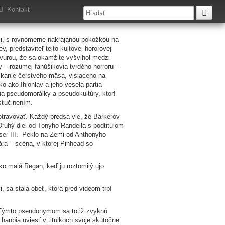
Kontakt
ži, s rovnomerne nakrájanou pokožkou na
 predstaviteľ tejto kultovej hororovej
ravúrou, že sa okamžite vyšvihol medzi
 – rozumej fanúšikovia tvrdého horroru –
skanie čerstvého mäsa, visiaceho na
o ako Ihlohlav a jeho veselá partia
a pseudomorálky a pseudokultúry, ktorí
osťučinením.
otravovať. Každý predsa vie, že Barkerov
 Druhý diel od Tonyho Randella s podtitulom
iser III.- Peklo na Zemi od Anthonyho
ára – scéna, v ktorej Pinhead so
ako malá Regan, keď ju roztomilý ujo
 sa stala obeť, ktorá pred videom trpí
e. Týmto pseudonymom sa totiž zvyknú
 hanbia uviesť v titulkoch svoje skutočné