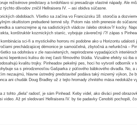
oruje režisérove predstavy a tvrdohlavo si presadzuje vlastné nápady. Ale môž
 týchto dôvodov zničil Hellraisera IV. – asi obidva súčasne.
torických obdobiach. Všetko sa začína vo Francúzsku 18. storočia a dozvieme 
hylným okultistom prebudené temné sily. Potom nás strih prenesie do súčasn
o predka a samozrejme aj na sadistických vládcov /alebo otrokov?/ kocky. Nap
tekta, konštruktér kozmických staníc, vybojuje záverečný /?/ zápas s Pinhe
nu, kombinácia sci-fi a mystického horroru mi podobne ako u Horizontu udalost
áročiami prechádzajúcej démonice je samoúčelná, zbytočná a nefunkčná – Pi
všetko sa odohráva v zle nasvietených, neprirodzene vypadajúcich interiéroc
cnú lepenkovú kulisu do inej časti filmového štúdia. Vizuálne efekty sú iba 
dosahujú kvalitu trojky. Pinheadov pekelný pes, hoci ho vytvoril odborník v t
hybuje sa s prirodzenosťou Gašparka z púťového bábkového divadla. No, a aby
 ničím nezaujmú, hlavne ústredný predstaviteľ podáva taký mizerný výkon, že 
onca ani chudák Doug Bradley už z tejto hromady zhnitého mäsa nedokáže v
 z tohto „diela“ radosť, je sám Pinhead. Keby videl, ako diváci pred obrazov
i video. Až pri sledovaní Hellraisera IV. by tie padavky Cenobiti pochopili, čo