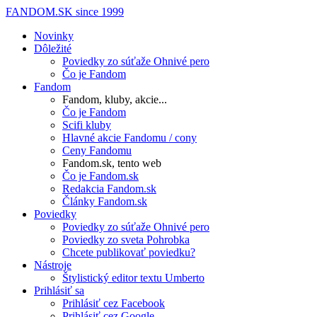
FANDOM.SK
since 1999
Novinky
Dôležité
Poviedky zo súťaže Ohnivé pero
Čo je Fandom
Fandom
Fandom, kluby, akcie...
Čo je Fandom
Scifi kluby
Hlavné akcie Fandomu / cony
Ceny Fandomu
Fandom.sk, tento web
Čo je Fandom.sk
Redakcia Fandom.sk
Články Fandom.sk
Poviedky
Poviedky zo súťaže Ohnivé pero
Poviedky zo sveta Pohrobka
Chcete publikovať poviedku?
Nástroje
Štylistický editor textu Umberto
Prihlásiť sa
Prihlásiť cez Facebook
Prihlásiť cez Google