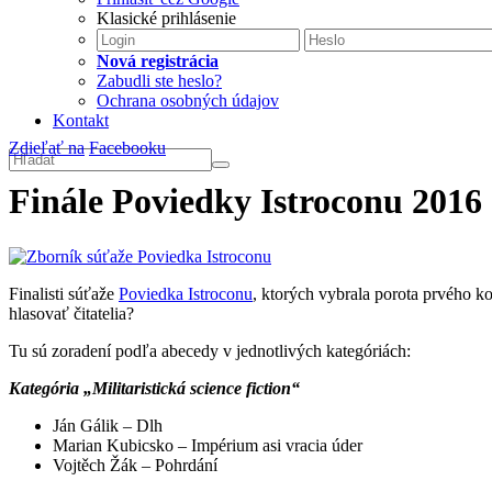
Klasické prihlásenie
Nová registrácia
Zabudli ste heslo?
Ochrana osobných údajov
Kontakt
Zdieľať na
Facebooku
Finále Poviedky Istroconu 2016
Finalisti súťaže
Poviedka Istroconu
, ktorých vybrala porota prvého k
hlasovať čitatelia?
Tu sú zoradení podľa abecedy v jednotlivých kategóriách:
Kategória „Militaristická science fiction“
Ján Gálik – Dlh
Marian Kubicsko – Impérium asi vracia úder
Vojtěch Žák – Pohrdání