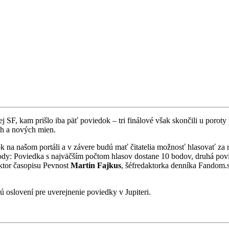
ickej SF, kam prišlo iba päť poviedok – tri finálové však skončili u poro
h a nových mien.
 na našom portáli a v závere budú mať čitatelia možnosť hlasovať za n
body: Poviedka s najväčším počtom hlasov dostane 10 bodov, druhá pov
aktor časopisu Pevnost
Martin Fajkus
, šéfredaktorka denníka Fandom
dú oslovení pre uverejnenie poviedky v Jupiteri.