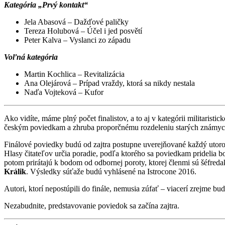
Kategória „Prvý kontakt“
Jela Abasová – Dažďové paličky
Tereza Holubová – Účel i jed posvětí
Peter Kalva – Vyslanci zo západu
Voľná kategória
Martin Kochlica – Revitalizácia
Ana Olejárová – Prípad vraždy, ktorá sa nikdy nestala
Naďa Vojteková – Kufor
Ako vidíte, máme plný počet finalistov, a to aj v kategórii militarist
českým poviedkam a zhruba proporčnému rozdeleniu starých známyc
Finálové poviedky budú od zajtra postupne uverejňované každý utorok
Hlasy čitateľov určia poradie, podľa ktorého sa poviedkam pridelia 
potom prirátajú k bodom od odbornej poroty, ktorej členmi sú šéfred
Králik
. Výsledky súťaže budú vyhlásené na Istrocone 2016.
Autori, ktorí nepostúpili do finále, nemusia zúfať – viacerí zrejme bu
Nezabudnite, predstavovanie poviedok sa začína zajtra.