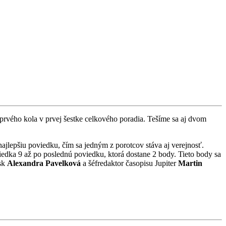
ty prvého kola v prvej šestke celkového poradia. Tešíme sa aj dvom
ajlepšiu poviedku, čím sa jedným z porotcov stáva aj verejnosť.
iedka 9 až po poslednú poviedku, ktorá dostane 2 body. Tieto body sa
.sk
Alexandra Pavelková
a šéfredaktor časopisu Jupiter
Martin