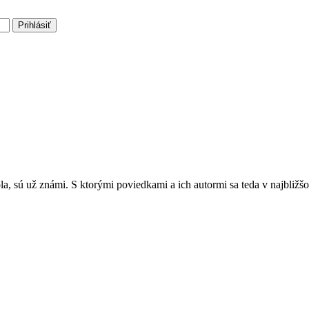
Prihlásiť
ola, sú už známi. S ktorými poviedkami a ich autormi sa teda v najbli