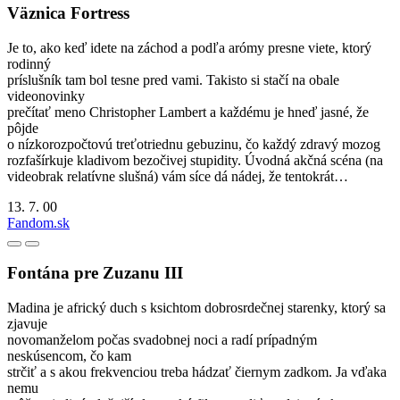
Väznica Fortress
Je to, ako keď idete na záchod a podľa arómy presne viete, ktorý
rodinný
príslušník tam bol tesne pred vami. Takisto si stačí na obale
videonovinky
prečítať meno Christopher Lambert a každému je hneď jasné, že
pôjde
o nízkorozpočtovú treťotriednu gebuzinu, čo každý zdravý mozog
rozfašírkuje kladivom bezočivej stupidity. Úvodná akčná scéna (na
videobrak relatívne slušná) vám síce dá nádej, že tentokrát…
13. 7. 00
Fandom.sk
Fontána pre Zuzanu III
Madina je africký duch s ksichtom dobrosrdečnej starenky, ktorý sa
zjavuje
novomanželom počas svadobnej noci a radí prípadným
neskúsencom, čo kam
strčiť a s akou frekvenciou treba hádzať čiernym zadkom. Ja vďaka
nemu