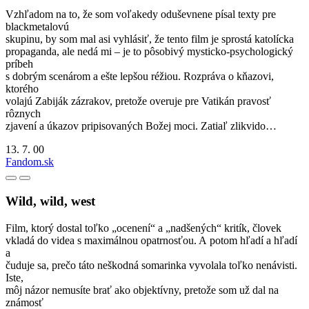
Vzhľadom na to, že som voľakedy oduševnene písal texty pre
blackmetalovú
skupinu, by som mal asi vyhlásiť, že tento film je sprostá katolícka
propaganda, ale nedá mi – je to pôsobivý mysticko-psychologický
príbeh
s dobrým scenárom a ešte lepšou réžiou. Rozpráva o kňazovi,
ktorého
volajú Zabiják zázrakov, pretože overuje pre Vatikán pravosť
rôznych
zjavení a úkazov pripisovaných Božej moci. Zatiaľ zlikvido…
13. 7. 00
Fandom.sk
Wild, wild, west
Film, ktorý dostal toľko „ocenení“ a „nadšených“ kritík, človek
vkladá do videa s maximálnou opatrnosťou. A potom hľadí a hľadí
a
čuduje sa, prečo táto neškodná somarinka vyvolala toľko nenávisti.
Iste,
môj názor nemusíte brať ako objektívny, pretože som už dal na
známosť