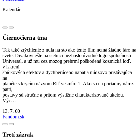
Kalendár
Čiernočierna tma
Tak také zrýchlenie z nula na sto ako tento film nemá žiadne fáro na
svete. Divákovi ešte na sietnici nezhaslo úvodné logo spoločnosti
Universal, a už mu cez mozog prehrmí poškodená kozmická loď,
v iskrení
špičkových efektov a dychberúceho napätia núdzovo pristávajúca
na
planéte s krycím názvom Riť vesmíru 1. Ako sa na poriadny nárez
patrí,
postavy sú stručne a pritom výstižne charakterizované akciou.
Výc…
13. 7. 00
Fandom.sk
Tretí zázrak