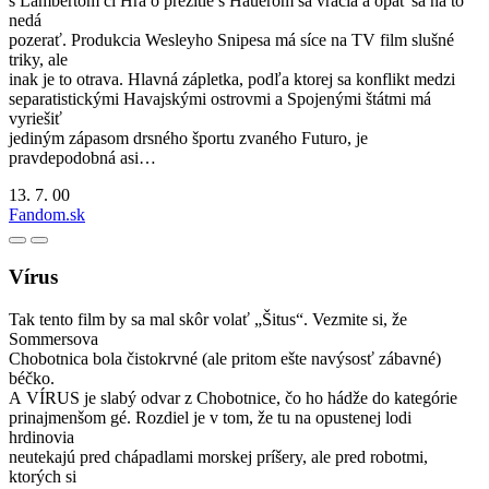
s Lambertom či Hra o prežitie s Hauerom sa vracia a opäť sa na to
nedá
pozerať. Produkcia Wesleyho Snipesa má síce na TV film slušné
triky, ale
inak je to otrava. Hlavná zápletka, podľa ktorej sa konflikt medzi
separatistickými Havajskými ostrovmi a Spojenými štátmi má
vyriešiť
jediným zápasom drsného športu zvaného Futuro, je
pravdepodobná asi…
13. 7. 00
Fandom.sk
Vírus
Tak tento film by sa mal skôr volať „Šitus“. Vezmite si, že
Sommersova
Chobotnica bola čistokrvné (ale pritom ešte navýsosť zábavné)
béčko.
A VÍRUS je slabý odvar z Chobotnice, čo ho hádže do kategórie
prinajmenšom gé. Rozdiel je v tom, že tu na opustenej lodi
hrdinovia
neutekajú pred chápadlami morskej príšery, ale pred robotmi,
ktorých si