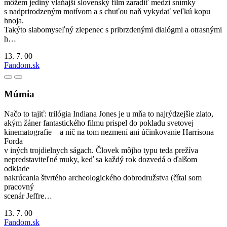
môžem jediný vlaňajší slovenský film zaradiť medzi snímky
s nadprirodzeným motívom a s chuťou naň vykydať veľkú kopu
hnoja.
Takýto slabomyseľný zlepenec s pribrzdenými dialógmi a otrasnými
h…
13. 7. 00
Fandom.sk
Múmia
Načo to tajiť: trilógia Indiana Jones je u mňa to najrýdzejšie zlato,
akým žáner fantastického filmu prispel do pokladu svetovej
kinematografie – a nič na tom nezmení ani účinkovanie Harrisona
Forda
v iných trojdielnych ságach. Človek môjho typu teda prežíva
nepredstaviteľné muky, keď sa každý rok dozvedá o ďalšom
odklade
nakrúcania štvrtého archeologického dobrodružstva (čítal som
pracovný
scenár Jeffre…
13. 7. 00
Fandom.sk