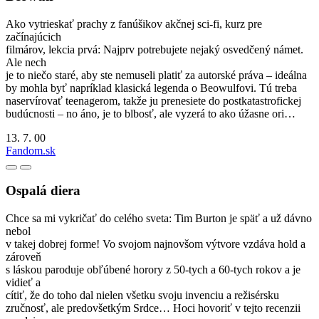
Ako vytrieskať prachy z fanúšikov akčnej sci-fi, kurz pre
začínajúcich
filmárov, lekcia prvá: Najprv potrebujete nejaký osvedčený námet.
Ale nech
je to niečo staré, aby ste nemuseli platiť za autorské práva – ideálna
by mohla byť napríklad klasická legenda o Beowulfovi. Tú treba
naservírovať teenagerom, takže ju prenesiete do postkatastrofickej
budúcnosti – no áno, je to blbosť, ale vyzerá to ako úžasne ori…
13. 7. 00
Fandom.sk
Ospalá diera
Chce sa mi vykričať do celého sveta: Tim Burton je späť a už dávno
nebol
v takej dobrej forme! Vo svojom najnovšom výtvore vzdáva hold a
zároveň
s láskou paroduje obľúbené horory z 50-tych a 60-tych rokov a je
vidieť a
cítiť, že do toho dal nielen všetku svoju invenciu a režisérsku
zručnosť, ale predovšetkým Srdce… Hoci hovoriť v tejto recenzii