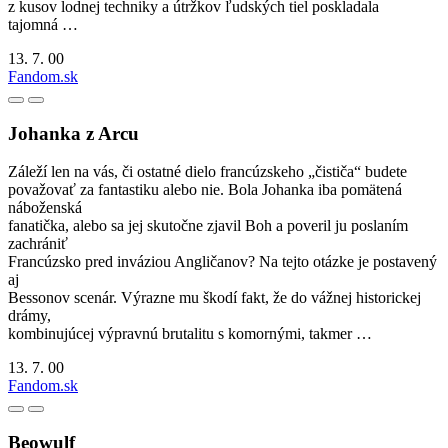
z kusov lodnej techniky a útržkov ľudských tiel poskladala
tajomná …
13. 7. 00
Fandom.sk
Johanka z Arcu
Záleží len na vás, či ostatné dielo francúzskeho „čističa“ budete
považovať za fantastiku alebo nie. Bola Johanka iba pomätená
náboženská
fanatička, alebo sa jej skutočne zjavil Boh a poveril ju poslaním
zachrániť
Francúzsko pred inváziou Angličanov? Na tejto otázke je postavený
aj
Bessonov scenár. Výrazne mu škodí fakt, že do vážnej historickej
drámy,
kombinujúcej výpravnú brutalitu s komornými, takmer …
13. 7. 00
Fandom.sk
Beowulf