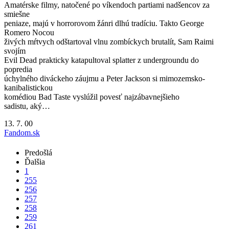
Amatérske filmy, natočené po víkendoch partiami nadšencov za
smiešne
peniaze, majú v horrorovom žánri dlhú tradíciu. Takto George
Romero Nocou
živých mŕtvych odštartoval vlnu zombíckych brutalít, Sam Raimi
svojím
Evil Dead prakticky katapultoval splatter z undergroundu do
popredia
úchylného diváckeho záujmu a Peter Jackson si mimozemsko-
kanibalistickou
komédiou Bad Taste vyslúžil povesť najzábavnejšieho
sadistu, aký…
13. 7. 00
Fandom.sk
Predošlá
Ďalšia
1
255
256
257
258
259
261