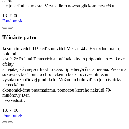
o srdci
nie je veľmi na mieste. V zapadlom novoanglickom mestečku…
13. 7. 00
Fandom.sk
Třinácte patro
Ja som to vedel! Už keď som videl Mesiac 44 a Hviezdnu bránu,
bolo mi
jasné, že Roland Emmerich aj prdí tak, aby to pripomínalo zvukové
efekty
z nejakej slávnej sci-fi od Lucasa, Spielberga či Camerona. Preto ma
šokovalo, keď tomuto chronickému béčkarovi zverili réžiu
vysokorozpočtovej produkcie. Možno to bolo vďaka jeho typicky
nemeckému
ekonomickému pragmatizmu, pomocou ktorého nakrútil 70-
miliónový Deň
nezávislost…
13. 7. 00
Fandom.sk