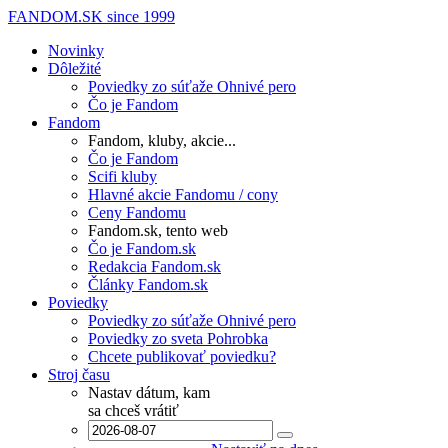
FANDOM.SK
since 1999
Novinky
Dôležité
Poviedky zo súťaže Ohnivé pero
Čo je Fandom
Fandom
Fandom, kluby, akcie...
Čo je Fandom
Scifi kluby
Hlavné akcie Fandomu / cony
Ceny Fandomu
Fandom.sk, tento web
Čo je Fandom.sk
Redakcia Fandom.sk
Články Fandom.sk
Poviedky
Poviedky zo súťaže Ohnivé pero
Poviedky zo sveta Pohrobka
Chcete publikovať poviedku?
Stroj času
Nastav dátum, kam
sa chceš vrátiť