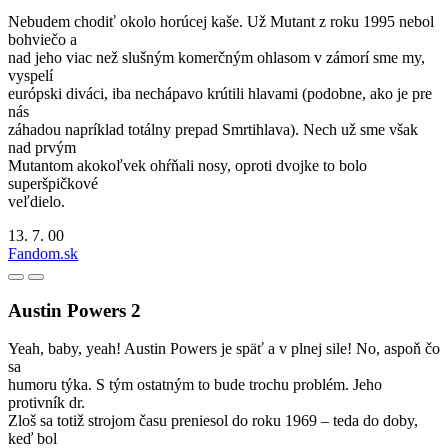
Nebudem chodiť okolo horúcej kaše. Už Mutant z roku 1995 nebol
bohviečo a
nad jeho viac než slušným komerčným ohlasom v zámorí sme my,
vyspelí
európski diváci, iba nechápavo krútili hlavami (podobne, ako je pre
nás
záhadou napríklad totálny prepad Smrtihlava). Nech už sme však
nad prvým
Mutantom akokoľvek ohŕňali nosy, oproti dvojke to bolo
superšpičkové
veľdielo.
13. 7. 00
Fandom.sk
Austin Powers 2
Yeah, baby, yeah! Austin Powers je späť a v plnej sile! No, aspoň čo
sa
humoru týka. S tým ostatným to bude trochu problém. Jeho
protivník dr.
Zloš sa totiž strojom času preniesol do roku 1969 – teda do doby,
keď bol