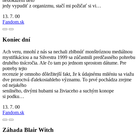
nedokážem tieto
jedy vypudiť z organizmu, stačí mi požičať si vi…
13. 7. 00
Fandom.sk
Koniec dní
Ach veru, mnohí z nás sa nechali zblbnúť monštróznou mediálnou
mystifikáciou a na Silvestra 1999 sa zúčastnili predčasného pohrebu
druhého tisícročia. Ale čo tam po jednom sprostom dátume. Pre
potreby tejto
recenzie je omnoho dôležitejší fakt, že k údajnému miléniu sa viažu
dve proroctvá ďalekosiahleho významu. To prvé pochádza zrejme
od nejakého
senilného, divými hubami sa živiaceho a suchým konope
si podku…
13. 7. 00
Fandom.sk
Záhada Blair Witch