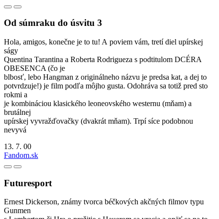
Od súmraku do úsvitu 3
Hola, amigos, konečne je to tu! A poviem vám, tretí diel upírskej
ságy
Quentina Tarantina a Roberta Rodrigueza s podtitulom DCÉRA
OBESENCA (čo je
blbosť, lebo Hangman z originálneho názvu je predsa kat, a dej to
potvrdzuje!) je film podľa môjho gusta. Odohráva sa totiž pred sto
rokmi a
je kombináciou klasického leoneovského westernu (mňam) a
brutálnej
upírskej vyvražďovačky (dvakrát mňam). Trpí síce podobnou
nevyvá
13. 7. 00
Fandom.sk
Futuresport
Ernest Dickerson, známy tvorca béčkových akčných filmov typu
Gunmen