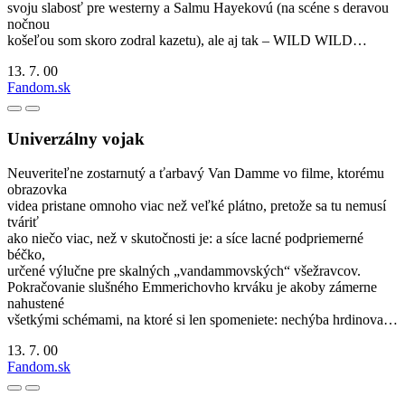
svoju slabosť pre westerny a Salmu Hayekovú (na scéne s deravou
nočnou
košeľou som skoro zodral kazetu), ale aj tak – WILD WILD…
13. 7. 00
Fandom.sk
Univerzálny vojak
Neuveriteľne zostarnutý a ťarbavý Van Damme vo filme, ktorému
obrazovka
videa pristane omnoho viac než veľké plátno, pretože sa tu nemusí
tváriť
ako niečo viac, než v skutočnosti je: a síce lacné podpriemerné
béčko,
určené výlučne pre skalných „vandammovských“ všežravcov.
Pokračovanie slušného Emmerichovho krváku je akoby zámerne
nahustené
všetkými schémami, na ktoré si len spomeniete: nechýba hrdinova…
13. 7. 00
Fandom.sk