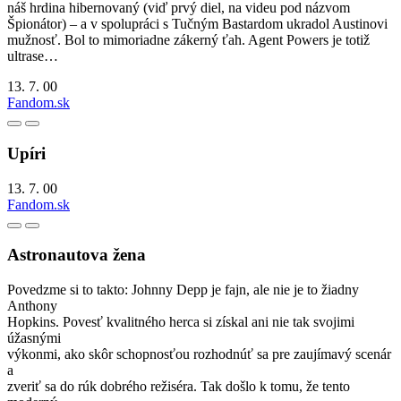
náš hrdina hibernovaný (viď prvý diel, na videu pod názvom
Špionátor) – a v spolupráci s Tučným Bastardom ukradol Austinovi
mužnosť. Bol to mimoriadne zákerný ťah. Agent Powers je totiž
ultrase…
13. 7. 00
Fandom.sk
Upíri
13. 7. 00
Fandom.sk
Astronautova žena
Povedzme si to takto: Johnny Depp je fajn, ale nie je to žiadny
Anthony
Hopkins. Povesť kvalitného herca si získal ani nie tak svojimi
úžasnými
výkonmi, ako skôr schopnosťou rozhodnúť sa pre zaujímavý scenár
a
zveriť sa do rúk dobrého režiséra. Tak došlo k tomu, že tento