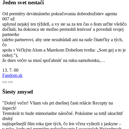
Jeden svet nestačí
Od premiéry devätnásteho pokračovania dobrodružstiev agenta
007 už
uplynul nejaký ten týždeň, a vy ste sa za ten čas o ňom určite všeličo
dočítali, ba dokonca ste možno premohli lenivosť a povedali svojej
partnerke
(alebo partnerovi, aby sme nezabúdali ani na naše čitateľky a tých,
čo
spolu s Veľkým Alom a Marekom Dobešom tvrdia: „Som gej a to je
oukej.“),
že dnes večer sa musí spoľahnúť na ruku-samohonku,…
13. 7. 00
Fandom.sk
Šiesty zmysel
"Dobrý večer! Vítam vás pri dnešnej časti relácie Recepty na
úspech!
Tentokrát to bude mimoriadne náročné. Pokúsime sa totiž ukuchtiť
druhý
najúspešnejší film roka (pre tých, čo len včera vyliezli z jaskyne –
v roku, kedy má premiéru pokračovanie Lucasových Hviezdnych