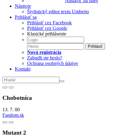
Nastaviť na dnes
Nástroje
Štylistický editor textu Umberto
Prihlásiť sa
Prihlásiť cez Facebook
Prihlásiť cez Google
Klasické prihlásenie
Prihlásiť
Nová registrácia
Zabudli ste heslo?
Ochrana osobných údajov
Kontakt
Chobotnica
13. 7. 00
Fandom.sk
Mutant 2