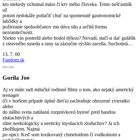
kto niekedy ochutnal mäso či krv iného človeka. Tento nešťastník
už
potom nedokáže potlačiť chuť na spomenuté gastronomické
lahôdky a
požieranie spoluobčanov mu dáva silu a určitú formu
nezraniteľnosti.
Niekto vás postrelil alebo bodol dýkou? Nevadí, stačí si dať gulášik
z otravného suseda a rany sa zázračne rýchlo zacelia. Suchotiná…
13. 7. 00
Fandom.sk
Gorila Joe
Aj vy máte radi milučké rodinné filmy o tom, ako nejaký americký
teenager
(či v horšom prípade úplné dieťa) zachraňuje ohrozené zvieratko
alebo
do nášho sveta zatúlanú rozprávkovú bytosť pred bandou
ziskuchtivých a
silne neekologicky a neeticky mysliacich zloduchov? Ja ich
zbožňujem. Najmä
po opici. Keď som toxikovaný chmeloidom či vodkoínom a