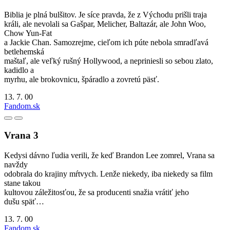
Biblia je plná bulšitov. Je síce pravda, že z Východu prišli traja
králi, ale nevolali sa Gašpar, Melicher, Baltazár, ale John Woo,
Chow Yun-Fat
a Jackie Chan. Samozrejme, cieľom ich púte nebola smradľavá
betlehemská
maštaľ, ale veľký rušný Hollywood, a nepriniesli so sebou zlato,
kadidlo a
myrhu, ale brokovnicu, špáradlo a zovretú päsť.
13. 7. 00
Fandom.sk
Vrana 3
Kedysi dávno ľudia verili, že keď Brandon Lee zomrel, Vrana sa
navždy
odobrala do krajiny mŕtvych. Lenže niekedy, iba niekedy sa film
stane takou
kultovou záležitosťou, že sa producenti snažia vrátiť jeho
dušu späť…
13. 7. 00
Fandom.sk