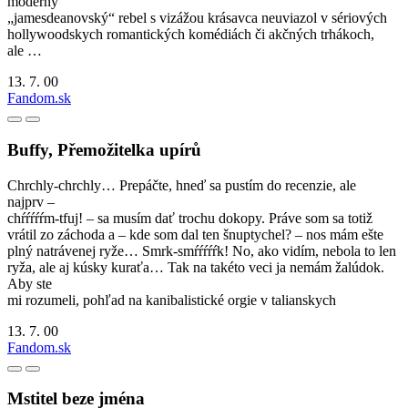
moderný
„jamesdeanovský“ rebel s vizážou krásavca neuviazol v sériových
hollywoodskych romantických komédiách či akčných trhákoch,
ale …
13. 7. 00
Fandom.sk
Buffy, Přemožitelka upírů
Chrchly-chrchly… Prepáčte, hneď sa pustím do recenzie, ale
najprv –
chŕŕŕŕŕm-tfuj! – sa musím dať trochu dokopy. Práve som sa totiž
vrátil zo záchoda a – kde som dal ten šnuptychel? – nos mám ešte
plný natrávenej ryže… Smrk-smŕŕŕŕŕk! No, ako vidím, nebola to len
ryža, ale aj kúsky kuraťa… Tak na takéto veci ja nemám žalúdok.
Aby ste
mi rozumeli, pohľad na kanibalistické orgie v talianskych
13. 7. 00
Fandom.sk
Mstitel beze jména