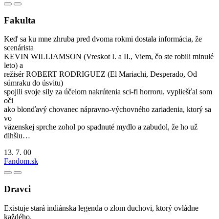
Fakulta
Keď sa ku mne zhruba pred dvoma rokmi dostala informácia, že
scenárista
KEVIN WILLIAMSON (Vreskot I. a II., Viem, čo ste robili minulé
leto) a
režisér ROBERT RODRIGUEZ (El Mariachi, Desperado, Od
súmraku do úsvitu)
spojili svoje sily za účelom nakrútenia sci-fi horroru, vypliešťal som
oči
ako blonďavý chovanec nápravno-výchovného zariadenia, ktorý sa
vo
väzenskej sprche zohol po spadnuté mydlo a zabudol, že ho už
dlhšiu…
13. 7. 00
Fandom.sk
Dravci
Existuje stará indiánska legenda o zlom duchovi, ktorý ovládne
každého,