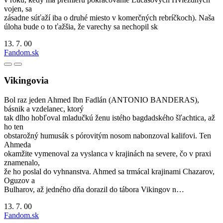
vojen, sa
zásadne súťaží iba o druhé miesto v komerčných rebríčkoch). Naša
úloha bude o to ťažšia, že varechy sa nechopil sk
13. 7. 00
Fandom.sk
Vikingovia
Bol raz jeden Ahmed Ibn Fadlán (ANTONIO BANDERAS),
básnik a vzdelanec, ktorý
tak dlho hobľoval mladučkú ženu istého bagdadského šľachtica, až
ho ten
obstarožný humusák s pórovitým nosom nabonzoval kalifovi. Ten
Ahmeda
okamžite vymenoval za vyslanca v krajinách na severe, čo v praxi
znamenalo,
že ho poslal do vyhnanstva. Ahmed sa trmácal krajinami Chazarov,
Oguzov a
Bulharov, až jedného dňa dorazil do tábora Vikingov n…
13. 7. 00
Fandom.sk