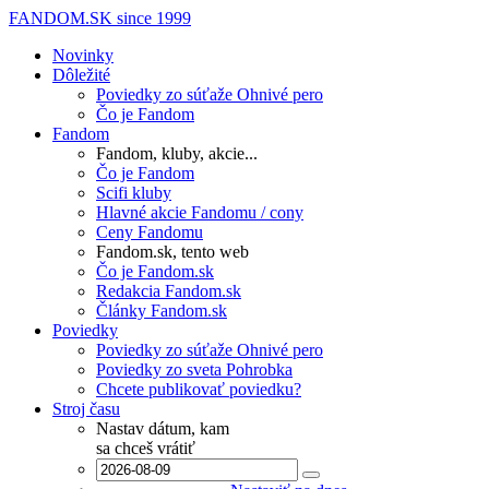
FANDOM.SK
since 1999
Novinky
Dôležité
Poviedky zo súťaže Ohnivé pero
Čo je Fandom
Fandom
Fandom, kluby, akcie...
Čo je Fandom
Scifi kluby
Hlavné akcie Fandomu / cony
Ceny Fandomu
Fandom.sk, tento web
Čo je Fandom.sk
Redakcia Fandom.sk
Články Fandom.sk
Poviedky
Poviedky zo súťaže Ohnivé pero
Poviedky zo sveta Pohrobka
Chcete publikovať poviedku?
Stroj času
Nastav dátum, kam
sa chceš vrátiť