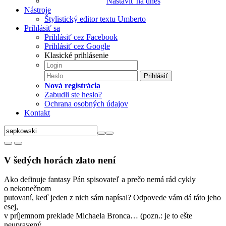
Nastaviť na dnes
Nástroje
Štylistický editor textu Umberto
Prihlásiť sa
Prihlásiť cez Facebook
Prihlásiť cez Google
Klasické prihlásenie
Prihlásiť
Nová registrácia
Zabudli ste heslo?
Ochrana osobných údajov
Kontakt
V šedých horách zlato není
Ako definuje fantasy Pán spisovateľ a prečo nemá rád cykly
o nekonečnom
putovaní, keď jeden z nich sám napísal? Odpovede vám dá táto jeho
esej,
v príjemnom preklade Michaela Bronca… (pozn.: je to ešte
neupravený,