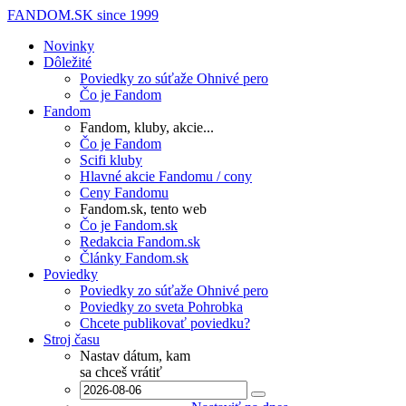
FANDOM.SK
since 1999
Novinky
Dôležité
Poviedky zo súťaže Ohnivé pero
Čo je Fandom
Fandom
Fandom, kluby, akcie...
Čo je Fandom
Scifi kluby
Hlavné akcie Fandomu / cony
Ceny Fandomu
Fandom.sk, tento web
Čo je Fandom.sk
Redakcia Fandom.sk
Články Fandom.sk
Poviedky
Poviedky zo súťaže Ohnivé pero
Poviedky zo sveta Pohrobka
Chcete publikovať poviedku?
Stroj času
Nastav dátum, kam
sa chceš vrátiť