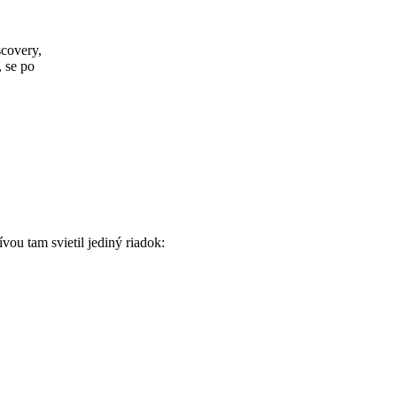
covery,
 se po
vou tam svietil jediný riadok: