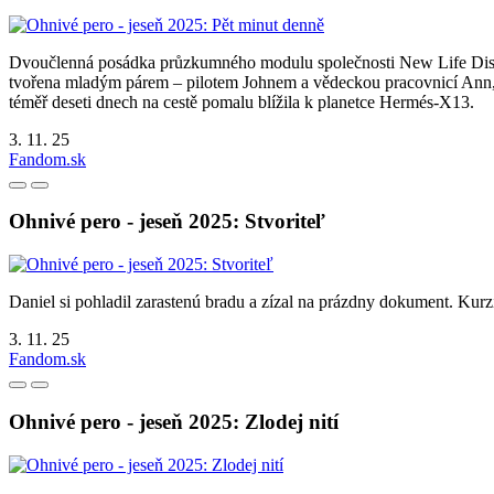
Dvoučlenná posádka průzkumného modulu společnosti New Life Dis
tvořena mladým párem – pilotem Johnem a vědeckou pracovnicí Ann,
téměř deseti dnech na cestě pomalu blížila k planetce Hermés-X13.
3. 11. 25
Fandom.sk
Ohnivé pero - jeseň 2025: Stvoriteľ
Daniel si pohladil zarastenú bradu a zízal na prázdny dokument. Kurzí
3. 11. 25
Fandom.sk
Ohnivé pero - jeseň 2025: Zlodej nití