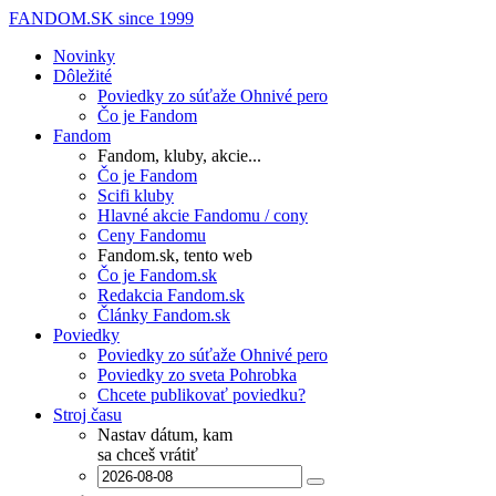
FANDOM.SK
since 1999
Novinky
Dôležité
Poviedky zo súťaže Ohnivé pero
Čo je Fandom
Fandom
Fandom, kluby, akcie...
Čo je Fandom
Scifi kluby
Hlavné akcie Fandomu / cony
Ceny Fandomu
Fandom.sk, tento web
Čo je Fandom.sk
Redakcia Fandom.sk
Články Fandom.sk
Poviedky
Poviedky zo súťaže Ohnivé pero
Poviedky zo sveta Pohrobka
Chcete publikovať poviedku?
Stroj času
Nastav dátum, kam
sa chceš vrátiť