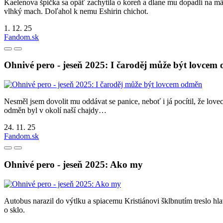
Kaelenova špička sa opäť zachytila o koreň a dlane mu dopadli na m
vlhký mach. Doľahol k nemu Eshirin chichot.
1. 12. 25
Fandom.sk
Ohnivé pero - jeseň 2025: I čaroděj může být lovcem
Nesměl jsem dovolit mu oddávat se panice, neboť i já pocítil, že love
odměn byl v okolí naší chajdy…
24. 11. 25
Fandom.sk
Ohnivé pero - jeseň 2025: Ako my
Autobus narazil do výtlku a spiacemu Kristiánovi šklbnutím treslo hl
o sklo.