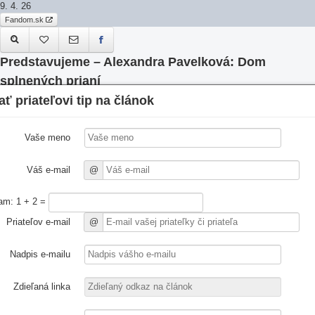
9. 4. 26
Fandom.sk
Predstavujeme – Alexandra Pavelková: Dom
splnených prianí
ať priateľovi tip na článok
Nadpis článku
äť
Vo vydavateľstve Slovart v týchto dňoch vyšla temná urban fantasy Dom
splnených prianí od známej slovenskej spisovateľky Alexandry Pavelkovej.
Vaše meno
1. 4. 26
Fandom.sk
Váš e-mail
@
Recenzia - War Machine (film)
am: 1 + 2 =
Priateľov e-mail
@
Novinkou na Netflixe je chlapský film, ktorý chce diváka presvedčiť, že
nielen svaly robia dobrého vojaka.
Otvoriť v novom okne
Z
Nadpis e-mailu
19. 3. 26
Fandom.sk
Zdieľaná linka
Recenzia - Brandon Sanderson: Mistborn - Prameň