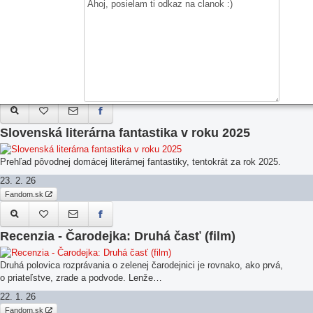
vzostupu
Skutočné problémy prichádzajú až potom, keď sa z bývalého dieťaťa
ulice stáva vládkyňa.
26. 2. 26
Fandom.sk
Slovenská literárna fantastika v roku 2025
Prehľad pôvodnej domácej literárnej fantastiky, tentokrát za rok 2025.
23. 2. 26
Fandom.sk
Recenzia - Čarodejka: Druhá časť (film)
Druhá polovica rozprávania o zelenej čarodejnici je rovnako, ako prvá,
o priateľstve, zrade a podvode. Lenže…
22. 1. 26
Fandom.sk