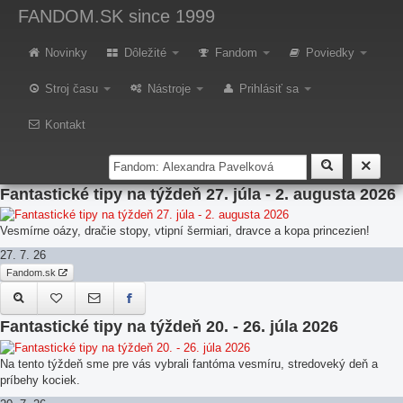
FANDOM.SK
since 1999
Fantastické tipy na týždeň 3. - 9. augusta 2026
Novinky
Dôležité
Fandom
Poviedky
Na tento týždeň sme pre vás vybrali šermiarov, krajinu rozprávok, vodníka
Stroj času
Nástroje
Prihlásiť sa
a rytiersky turnaj.
3. 8. 26
Kontakt
Fandom.sk
Fantastické tipy na týždeň 27. júla - 2. augusta 2026
Vesmírne oázy, dračie stopy, vtipní šermiari, dravce a kopa princezien!
27. 7. 26
Fandom.sk
Fantastické tipy na týždeň 20. - 26. júla 2026
Na tento týždeň sme pre vás vybrali fantóma vesmíru, stredoveký deň a
príbehy kociek.