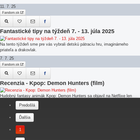
11. 7. 25
Fandom.sk
Fantastické tipy na týždeň 7. - 13. júla 2025
Na tento týždeň sme pre vás vybrali detskú pátraciu hru, imaginárneho
priateľa a drakovlak.
7. 7. 25
Fandom.sk
Recenzia - Kpop: Demon Hunters (film)
Hudobný fantasy animák Kpop: Demon Hunters sa objavil na Netflixe len
pred
Predošlá
pár dňami, ale už si stihol získať pozornosť divákov. Zaslúžene.
2. 7. 25
Ďalšia
Fandom.sk
1